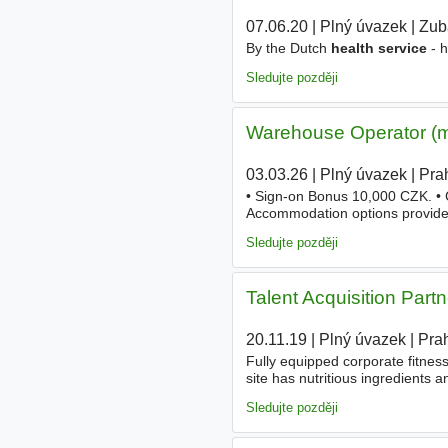
07.06.20
|
Plný úvazek
|
Zub
By the Dutch
health service
- h
Sledujte později
Warehouse Operator (m/f
03.03.26
|
Plný úvazek
|
Pra
• Sign-on Bonus 10,000 CZK. • C
Accommodation options provided
contribution). • Work-Life Bala
Sledujte později
Talent Acquisition Partn
20.11.19
|
Plný úvazek
|
Pra
Fully equipped corporate fitnes
site has nutritious ingredients 
volunteering activity for the day
Sledujte později