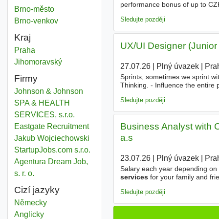
performance bonus of up to CZ
Health service
Brno-město
Okres
team as a Production Operator,
Sledujte později
Health service
Brno-venkov
Okres
Kraj
UX/UI Designer (Junior -
Health service
Praha
Kraj
Health service
Jihomoravský
Kraj
27.07.26
|
Plný úvazek
|
Pra
Sprints, sometimes we sprint wi
Firmy
Thinking. - Influence the entire
Johnson & Johnson
the development of mobile appli
Sledujte později
SPA & HEALTH
SERVICES, s.r.o.
Business Analyst with 
Eastgate Recruitment
a.s
Jakub Wojciechowski
StartupJobs.com s.r.o.
23.07.26
|
Plný úvazek
|
Pra
Agentura Dream Job,
Salary each year depending on 
s. r. o.
services
for your family and fri
partners. - Flexible hours Adap
Cizí jazyky
Sledujte později
Německy
Anglicky