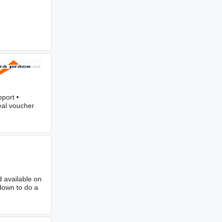
(Bor)
port •
eal voucher
d available on
down to do a