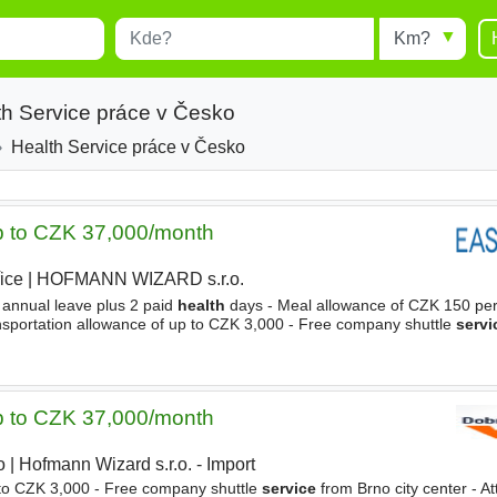
Místo
Radius
esults.
Type 1 or more characters for
results.
th Service práce v Česko
Health Service práce v Česko
p to CZK 37,000/month
ice
|
HOFMANN WIZARD s.r.o.
|
 annual leave plus 2 paid
health
days - Meal allowance of CZK 150 pe
nsportation allowance of up to CZK 3,000 - Free company shuttle
servi
erformance bonus of up to CZK 4,000 per month - Semi
p to CZK 37,000/month
o
|
Hofmann Wizard s.r.o. - Import
 to CZK 3,000 - Free company shuttle
service
from Brno city center - A