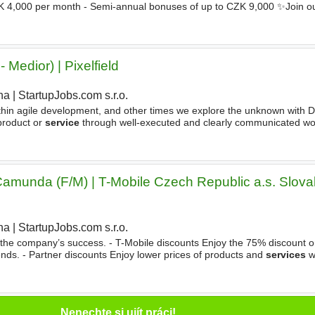
K 4,000 per month - Semi-annual bonuses of up to CZK 9,000 ✨Join ou
 where you will be responsible for assembling components
 Medior) | Pixelfield
ha
|
StartupJobs.com s.r.o.
thin agile development, and other times we explore the unknown with 
 product or
service
through well-executed and clearly communicated wo
cations. What You Bring to the Table - Proven
Camunda (F/M) | T-Mobile Czech Republic a.s. Slov
ha
|
StartupJobs.com s.r.o.
the company’s success. - T-Mobile discounts Enjoy the 75% discount o
ends. - Partner discounts Enjoy lower prices of products and
services
w
t your work to your needs thanks to the home
Nenechte si ujít práci!