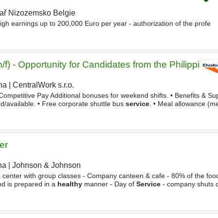
ař Nizozemsko Belgie
igh earnings up to 200,000 Euro per year - authorization of the profe
) - Opportunity for Candidates from the Philippines 
ha
|
CentralWork s.r.o.
ompetitive Pay Additional bonuses for weekend shifts. • Benefits & Sup
/available. • Free corporate shuttle bus
service
. • Meal allowance (m
nce An extra week of vacation. • Environment
er
ha
|
Johnson & Johnson
|
s center with group classes - Company canteen & cafe - 80% of the foo
and is prepared in a
healthy
manner - Day of
Service
- company shuts 
 - Contribution for Prague public