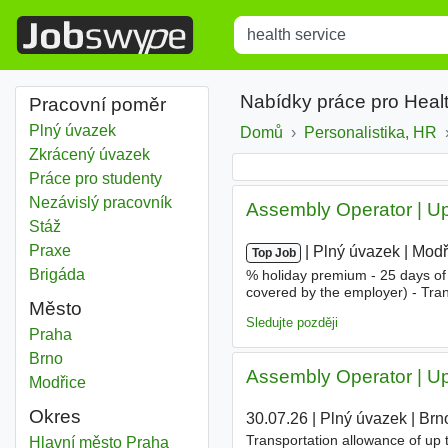
Title
Type 1 or more characters for r
Nabídky práce pro Heal
Pracovní poměr
Plný úvazek
Domů
Personalistika, HR
Zkrácený úvazek
Práce pro studenty
Nezávislý pracovník
Assembly Operator | U
Stáž
Praxe
|
|
Plný úvazek
|
Modř
Top Job
Brigáda
% holiday premium - 25 days of
covered by the employer) - Tra
Město
city center - Attendance and p
Sledujte později
Health service
Praha
Health service
Brno
Assembly Operator | U
Health service
Modřice
Okres
30.07.26
|
Plný úvazek
|
Brn
Transportation allowance of up
Health service
Hlavní město Praha
Okres