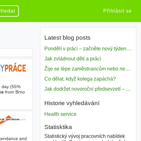
Hledat
Přihlásit se
Latest blog posts
Pondělí v práci – začněte nový týden s motivací
Jak zvládnout děti a práci
Žije se lépe zaměstnancům nebo nezavislým pracovníkům
Co dělat, když kolega zapáchá?
r day (55%
Jak dodržet novoroční předsevzetí – naše tipy pro dobrý začátek roku 2018
ce
from Brno
Historie vyhledávání
Health service
Statisktika
Statistický vývoj pracovních nabídek
ttendance and