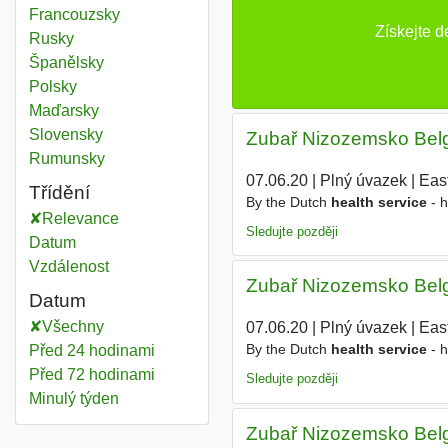
Francouzsky
Získejte 
Rusky
Španělsky
Polsky
Maďarsky
Slovensky
Zubař Nizozemsko Bel
Rumunsky
07.06.20
|
Plný úvazek
|
Eas
Třídění
By the Dutch
health service
- h
Relevance
Sledujte později
Datum
Vzdálenost
Zubař Nizozemsko Bel
Datum
Všechny
07.06.20
|
Plný úvazek
|
Eas
By the Dutch
health service
- h
Před 24 hodinami
Před 72 hodinami
Sledujte později
Minulý týden
Zubař Nizozemsko Bel