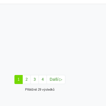
1
2
3
4
Další ▷
Přibližně 29 výsledků