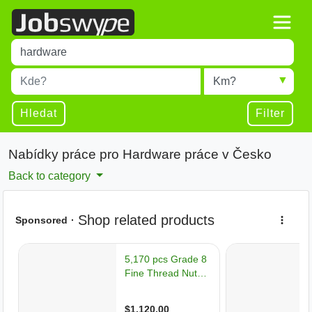
Title
Type 1 or more characters for results.
Místo
Radius
Type 1 or more characters for results.
Hledat
Filter
Nabídky práce pro Hardware práce v Česko
Back to category