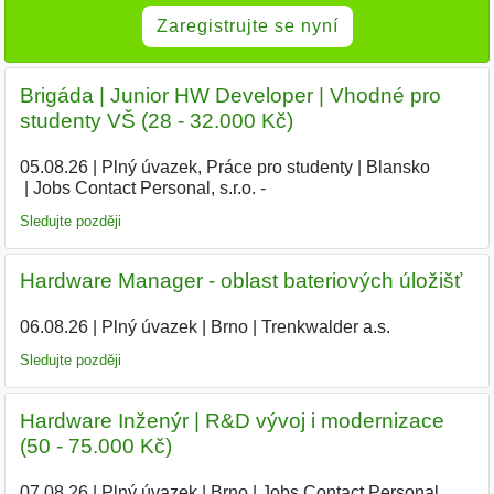
Zaregistrujte se nyní
Brigáda | Junior HW Developer | Vhodné pro
studenty VŠ (28 - 32.000 Kč)
05.08.26
|
Plný úvazek, Práce pro studenty
|
Blansko
|
Jobs Contact Personal, s.r.o. -
|
Sledujte později
Hardware Manager - oblast bateriových úložišť
06.08.26
|
Plný úvazek
|
Brno
|
Trenkwalder a.s.
|
Sledujte později
Hardware Inženýr | R&D vývoj i modernizace
(50 - 75.000 Kč)
07.08.26
|
Plný úvazek
|
Brno
|
Jobs Contact Personal,