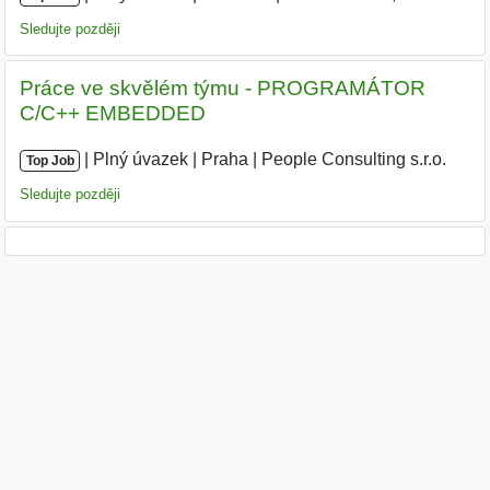
Sledujte později
Práce ve skvělém týmu - PROGRAMÁTOR
C/C++ EMBEDDED
|
|
Plný úvazek
|
Praha
|
People Consulting s.r.o.
Top Job
Sledujte později