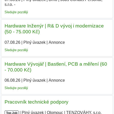
s.r.o. -
Sledujte později
Hardware Inženýr | R& D vývoj i modernizace
(50 - 75.000 Kč)
07.08.26
|
Plný úvazek
|
Annonce
Sledujte později
Hardware Vývojář | Bastlení, PCB a měření (60
- 70.000 Kč)
06.08.26
|
Plný úvazek
|
Annonce
Sledujte později
Pracovník technické podpory
|
|
Plný úvazek
|
Olomouc
|
TENZOVÁHY, s.r.o.
|
Top Job