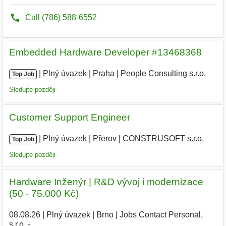
Embedded Hardware Developer #13468368
|
|
Plný úvazek
|
Praha
|
People Consulting s.r.o.
Top Job
Sledujte později
Customer Support Engineer
|
|
Plný úvazek
|
Přerov
|
CONSTRUSOFT s.r.o.
|
Top Job
Sledujte později
Hardware Inženýr | R&D vývoj i modernizace
(50 - 75.000 Kč)
08.08.26
|
Plný úvazek
|
Brno
|
Jobs Contact Personal,
s.r.o. -