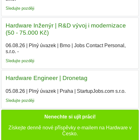
Sledujte později
Hardware Inženýr | R&D vývoj i modernizace
(50 - 75.000 Kč)
06.08.26
|
Plný úvazek
|
Brno
|
Jobs Contact Personal,
s.r.o. -
|
Sledujte později
Hardware Engineer | Dronetag
05.08.26
|
Plný úvazek
|
Praha
|
StartupJobs.com s.r.o.
Sledujte později
Nenechte si ujít práci!
Získejte denně nové příspěvky e-mailem na Hardware v
Česko.