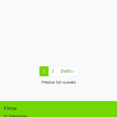
1
2
Další ▷
Přibližně 316 výsledků
Firma
O Jobswype