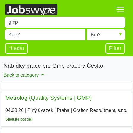
Title
Type 1 or more characters for results.
Místo
Radius
Type 1 or more characters for results.
Hledat
Filter
Nabídky práce pro Gmp práce v Česko
Back to category
Metrolog (Quality Systems | GMP)
04.08.26
|
Plný úvazek
|
Praha
|
Grafton Recruitment, s.r.o.
Sledujte později