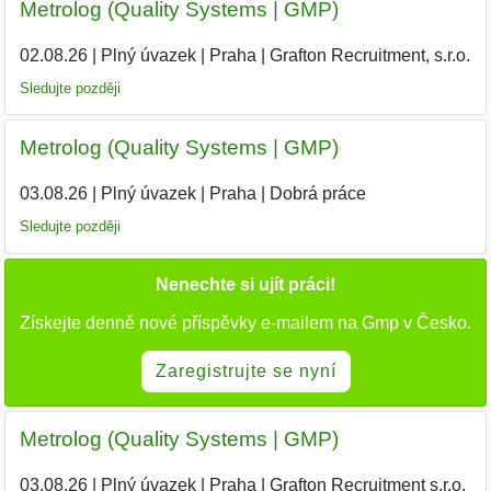
Metrolog (Quality Systems | GMP)
02.08.26
|
Plný úvazek
|
Praha
|
Grafton Recruitment, s.r.o.
|
Sledujte později
Metrolog (Quality Systems | GMP)
03.08.26
|
Plný úvazek
|
Praha
|
Dobrá práce
Sledujte později
Nenechte si ujít práci!
Získejte denně nové příspěvky e-mailem na Gmp v Česko.
Zaregistrujte se nyní
Metrolog (Quality Systems | GMP)
03.08.26
|
Plný úvazek
|
Praha
|
Grafton Recruitment s.r.o.
|