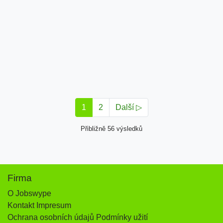
1
2
Další ▷
Přibližně 56 výsledků
Firma
O Jobswype
Kontakt Impresum
Ochrana osobních údajů Podmínky užití