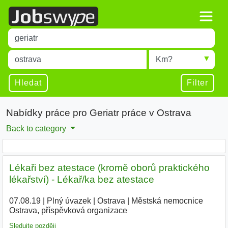
Title
Type 1 or more characters for results.
Místo
Radius
Type 1 or more characters for results.
Hledat
Filter
Nabídky práce pro Geriatr práce v Ostrava
Back to category
Lékaři bez atestace (kromě oborů praktického
lékařství) - Lékař/ka bez atestace
07.08.19
|
Plný úvazek
|
Ostrava
|
Městská nemocnice
Ostrava, příspěvková organizace
|
Sledujte později