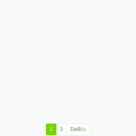
1
2
Další ▷