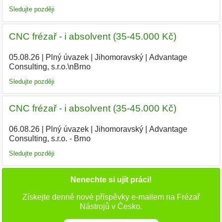
Sledujte později
CNC frézař - i absolvent (35-45.000 Kč)
05.08.26
|
Plný úvazek
|
Jihomoravský
|
Advantage
Consulting, s.r.o.\nBrno
Sledujte později
CNC frézař - i absolvent (35-45.000 Kč)
06.08.26
|
Plný úvazek
|
Jihomoravský
|
Advantage
Consulting, s.r.o. - Brno
Sledujte později
Nenechte si ujít práci!
Získejte denně nové příspěvky e-mailem na Frézař
Nástrojů v Česko.