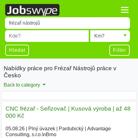
Title
Type 1 or more characters for results.
Místo
Radius
Type 1 or more characters for results.
Hledat
Filter
Nabídky práce pro Frézař Nástrojů práce v
Česko
Back to category
CNC frézař - Seřizovač | Kusová výroba | až 48
000 Kč
05.08.26
|
Plný úvazek
|
Pardubický
|
Advantage
Consulting, s.r.o.\nBrno