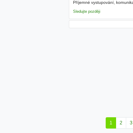
Příjemné vystupování, komunika
Ohodnocení odpovídající pozici 
Sledujte později
1
2
3