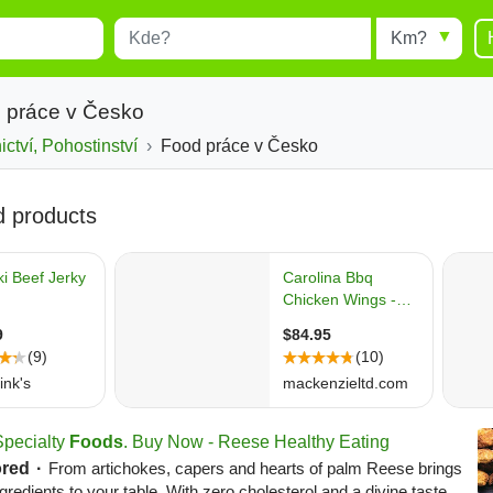
Místo
Radius
esults.
Type 1 or more characters for
results.
 práce v Česko
ctví, Pohostinství
Food práce v Česko