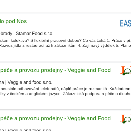
cateringovou akci nebo live cooking; spolupráce se šéfkuchařem
lo pod Nos
brady
|
Stamar Food s.r.o.
|
elském kolektivu? S flexibilní pracovní dobou? Co vás čeká 1. Práce v p
. Rozvoz jídla z restaurací až k zákazníkům 4. Zajímavý výdělek 5. Plán
tudenty, pracující Co k práci potřebuješ
 péče a provozu prodejny - Veggie and Food
ha
|
Veggie and food s.r.o.
o neustále odbavování telefonátů, náplň práce je rozmanitá. Každoden
níky v českém a anglickém jazyce. Zákaznická podpora a péče o dlou
ní zpracování objednávek a související agenda. Obsluha
 péče a provozu prodejny - Veggie and Food
ha
|
Veggie and food s.r.o.
|