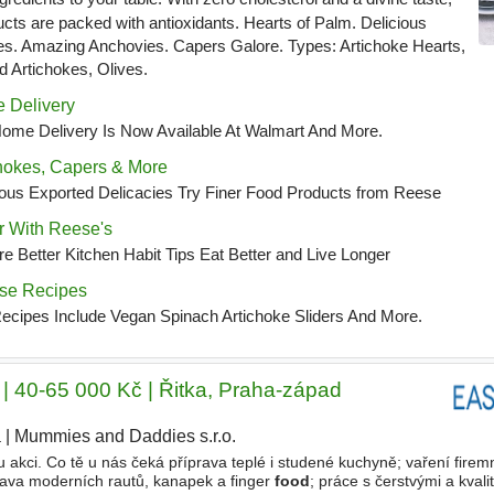
 | 40-65 000 Kč | Řitka, Praha-západ
a
|
Mummies and Daddies s.r.o.
|
akci. Co tě u nás čeká příprava teplé i studené kuchyně; vaření fire
prava moderních rautů, kanapek a finger
food
; práce s čerstvými a kvali