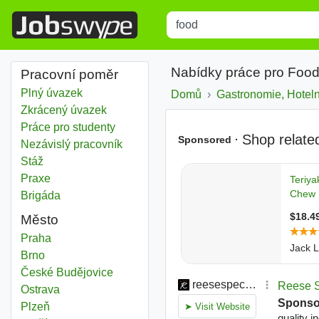
Title
Type 1 or more characters for r
Nabídky práce pro Food
Pracovní poměr
Plný úvazek
Domů
Gastronomie, Hotelni
Zkrácený úvazek
Práce pro studenty
Nezávislý pracovník
Stáž
Praxe
Brigáda
Město
Food
Praha
Food
Brno
Food
České Budějovice
Food
Ostrava
Food
Plzeň