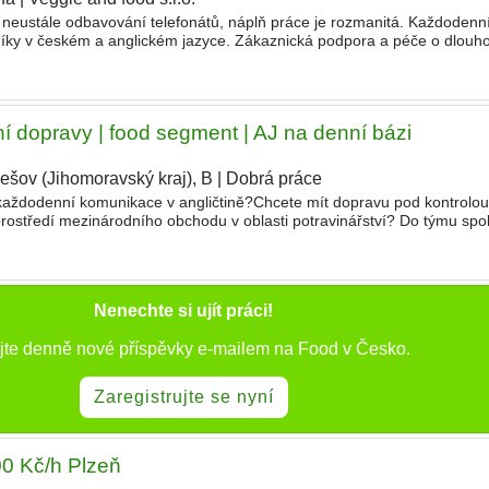
o neustále odbavování telefonátů, náplň práce je rozmanitá. Každoden
níky v českém a anglickém jazyce. Zákaznická podpora a péče o dlou
ní zpracování objednávek a související agenda. Obsluha
í dopravy | food segment | AJ na denní bázi
ešov (Jihomoravský kraj), B
|
Dobrá práce
a každodenní komunikace v angličtině?Chcete mít dopravu pod kontrolou
středí mezinárodního obchodu v oblasti potravinářství? Do týmu spol
travin hledáme posilu pro koordinaci mezinárodní
Nenechte si ujít práci!
jte denně nové příspěvky e-mailem na Food v Česko.
Zaregistrujte se nyní
00 Kč/h Plzeň