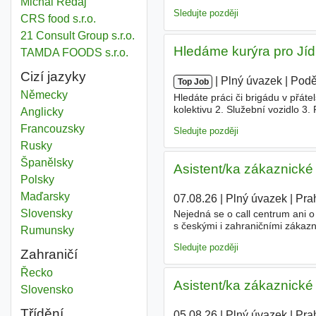
Michal Redaj
surovinami; občasný výjezd na 
Sledujte později
CRS food s.r.o.
21 Consult Group s.r.o.
Hledáme kurýra pro Jíd
TAMDA FOODS s.r.o.
Cizí jazyky
|
|
Plný úvazek
|
Podě
Top Job
Německy
Hledáte práci či brigádu v přát
kolektivu 2. Služební vozidlo 3
Anglicky
vlastních potřeb 6.Vhodné pro s
Francouzsky
Sledujte později
Rusky
Španělsky
Asistent/ka zákaznické
Polsky
Maďarsky
07.08.26
|
Plný úvazek
|
Pra
Slovensky
Nejedná se o call centrum ani 
s českými i zahraničními zákaz
Rumunsky
obchodní vztahy. Administrativ
Sledujte později
Zahraničí
Food
Řecko
Asistent/ka zákaznické
Food
Slovensko
Třídění
05.08.26
|
Plný úvazek
|
Pra