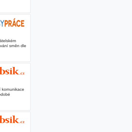
řátelském
ování směn dle
ní komunikace
hodobé