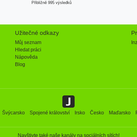
Přibližně 995 výsledků
Užitečné odkazy
P
Můj seznam
In
Hledat práci
Nápověda
Blog
Švýcarsko
Spojené království
Irsko
Česko
Maďarsko
Navštivte také naše kanály na sociálních sítích!