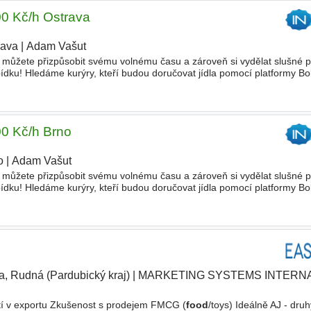
00 Kč/h Ostrava
rava
|
Adam Vašut
|
u si můžete přizpůsobit svému volnému času a zároveň si vydělat slušné
dku! Hledáme kurýry, kteří budou doručovat jídla pomocí platformy Bo
u svobodu- můžete si Vaši práci plánovat
00 Kč/h Brno
o
|
Adam Vašut
|
u si můžete přizpůsobit svému volnému času a zároveň si vydělat slušné
dku! Hledáme kurýry, kteří budou doručovat jídla pomocí platformy Bo
u svobodu- můžete si Vaši práci plánovat
a, Rudná (Pardubický kraj)
|
MARKETING SYSTEMS INTERNA
stí v exportu Zkušenost s prodejem FMCG (
food
/toys) Ideálně AJ - druh