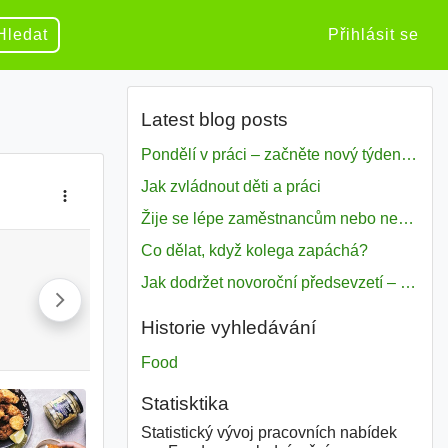
Hledat
Přihlásit se
Latest blog posts
Pondělí v práci – začněte nový týden s motivací
Jak zvládnout děti a práci
Žije se lépe zaměstnancům nebo nezavislým pracovníkům
Co dělat, když kolega zapáchá?
Jak dodržet novoroční předsevzetí – naše tipy pro dobrý začátek roku 2018
Historie vyhledávání
Food
Statisktika
Statistický vývoj pracovních nabídek