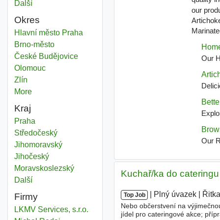
Další
města
Okres
Food
Hlavní město Praha
Okres
Food
Brno-město
Okres
Food
České Budějovice
Okres
Food
Olomouc
Okres
Food
Zlín
Okres
More
districts
Kraj
Food
Praha
Kraj
Food
Středočeský
Kraj
Food
Jihomoravský
Kraj
Food
Jihočeský
Kraj
Food
Moravskoslezský
Kraj
Kuchař/ka do cateringu
Další
kraj
|
|
Plný úvazek
|
Řitk
Firmy
Top Job
Nebo občerstvení na výjimečnou 
LKMV Services, s.r.o.
jídel pro cateringové akce; pří