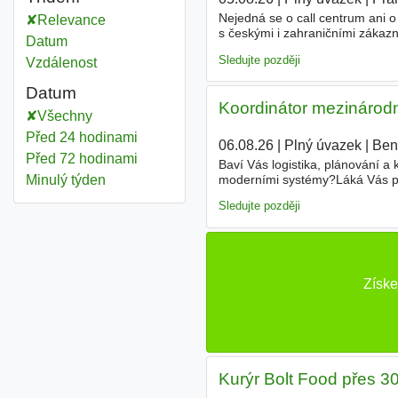
Nejedná se o call centrum ani 
Relevance
s českými i zahraničními zákaz
Datum
obchodní vztahy. Administrativ
Sledujte později
Vzdálenost
Datum
Koordinátor mezinárodn
Všechny
Před 24 hodinami
06.08.26
|
Plný úvazek
|
Ben
Před 72 hodinami
Baví Vás logistika, plánování 
moderními systémy?Láká Vás pro
Minulý týden
oblasti distribuce čerstvých po
Sledujte později
Získe
Kurýr Bolt Food přes 3