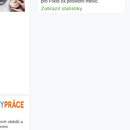
pro Food za poslední měsíc.
Zobrazit statistiky
pro Food
mních obědů a
tními