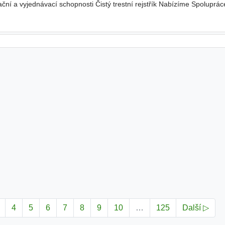
ční a vyjednávací schopnosti Čistý trestní rejstřík Nabízíme Spoluprá
a výsledkům Práci se zajímavými produkty - licenční cukrovinky
4
5
6
7
8
9
10
…
125
Další ▷