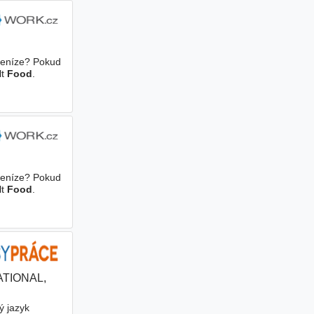
 peníze? Pokud
lt
Food
.
 peníze? Pokud
lt
Food
.
TIONAL,
ý jazyk