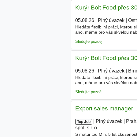
Kurýr Bolt Food přes 3
05.08.26
|
Plný úvazek
|
Ost
Hledáte flexibilní práci, ktero
ano, máme pro vás skvělou nabí
Nabízíme vám naprostou časovo
Sledujte později
Kurýr Bolt Food přes 3
05.08.26
|
Plný úvazek
|
Brn
Hledáte flexibilní práci, ktero
ano, máme pro vás skvělou nabí
Nabízíme vám naprostou časovo
Sledujte později
Export sales manager
|
|
Plný úvazek
|
Prah
Top Job
spol. s r. o.
S maturitou Min. 5 let zkušeno