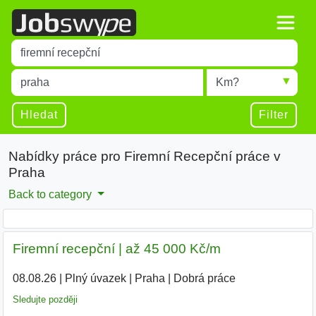
Title
Type 1 or more characters for results.
Místo
Radius
Type 1 or more characters for results.
Hledat
Filter
Nabídky práce pro Firemní Recepční práce v
Praha
Back to category
Firemní recepční | až 45 000 Kč/m
08.08.26
|
Plný úvazek
|
Praha
|
Dobrá práce
Sledujte později