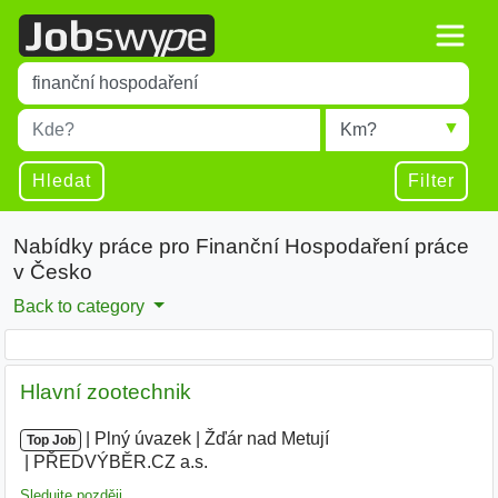
Title
Type 1 or more characters for results.
Místo
Radius
Type 1 or more characters for results.
Hledat
Filter
Nabídky práce pro Finanční Hospodaření práce
v Česko
Back to category
Hlavní zootechnik
|
|
Plný úvazek
|
Žďár nad Metují
|
Top Job
PŘEDVÝBĚR.CZ a.s.
|
Sledujte později