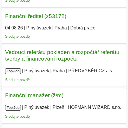
Sledujte později
Finanční ředitel (z53172)
04.08.26
|
Plný úvazek
|
Praha
|
Dobrá práce
Sledujte později
Vedoucí referátu pokladen a rozpočtář referátu
tvorby a financování rozpočtu
|
|
Plný úvazek
|
Praha
|
PŘEDVÝBĚR.CZ a.s.
|
Top Job
Sledujte později
Finanční manažer (ž/m)
|
|
Plný úvazek
|
Plzeň
|
HOFMANN WIZARD s.r.o.
Top Job
Sledujte později