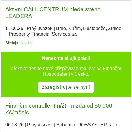
Aktivní CALL CENTRUM hledá svého
LEADERA
11.06.26
|
Plný úvazek
|
Brno, Kuřim, Hustopeče, Židloc
|
Prosperity Financial Services a.s.
|
Sledujte později
Nenechte si ujít práci!
Získejte denně nové příspěvky e-mailem na Finanční
Hospodaření v Česko.
Zaregistrujte se nyní
Finanční controller (m/ž) - mzda od 50 000
Kč/měsíc
06.08.26
|
Plný úvazek
|
Bohumín
|
JOBSYSTEM s.r.o.