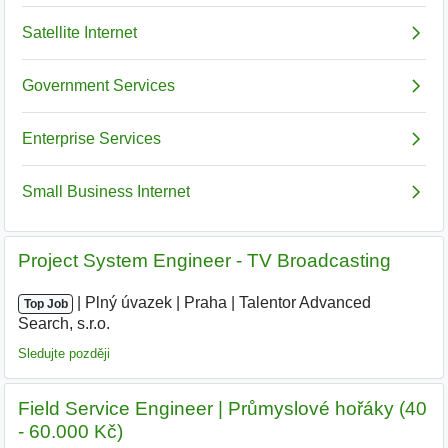
Project System Engineer - TV Broadcasting
|
|
Plný úvazek
|
Praha
|
Talentor Advanced
Top Job
Search, s.r.o.
|
Sledujte později
Field Service Engineer | Průmyslové hořáky (40
- 60.000 Kč)