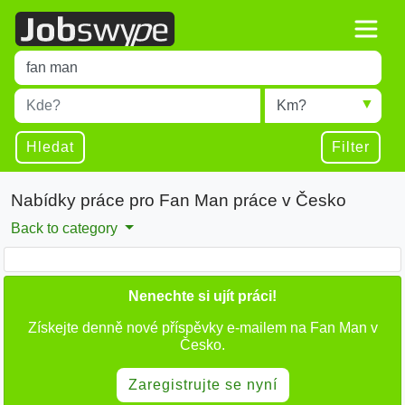
Title
Type 1 or more characters for results.
Místo
Radius
Type 1 or more characters for results.
Hledat
Filter
Nabídky práce pro Fan Man práce v Česko
Back to category
Nenechte si ujít práci!
Získejte denně nové příspěvky e-mailem na Fan Man v
Česko.
Zaregistrujte se nyní