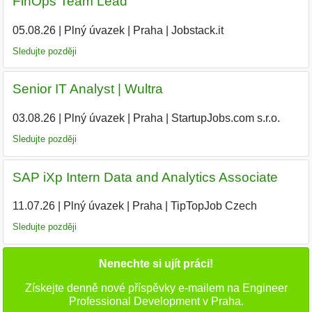
FinOps Team Lead
05.08.26
|
Plný úvazek
|
Praha
|
Jobstack.it
|
Sledujte později
Senior IT Analyst | Wultra
03.08.26
|
Plný úvazek
|
Praha
|
StartupJobs.com s.r.o.
|
Sledujte později
SAP iXp Intern Data and Analytics Associate
11.07.26
|
Plný úvazek
|
Praha
|
TipTopJob Czech
|
Sledujte později
Nenechte si ujít práci!
Získejte denně nové příspěvky e-mailem na Engineer
Professional Development v Praha.