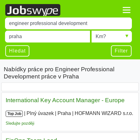
Title
Type 1 or more characters for results.
Místo
Radius
Type 1 or more characters for results.
Hledat
Filter
Nabídky práce pro Engineer Professional
Development práce v Praha
International Key Account Manager - Europe
|
|
Plný úvazek
|
Praha
|
HOFMANN WIZARD s.r.o.
|
Top Job
Sledujte později