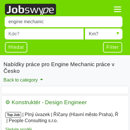
Title
Type 1 or more characters for results.
Místo
Radius
Type 1 or more characters for results.
Hledat
Filter
Nabídky práce pro Engine Mechanic práce v
Česko
Back to category
⚙️ Konstruktér - Design Engineer
|
|
Plný úvazek
|
Říčany (Hlavní město Praha), Ř
|
Top Job
People Consulting s.r.o.
Sledujte později