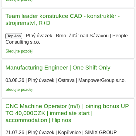
Team leader konstrukce CAD - konstruktér -
strojírenství, R+D
|
|
Plný úvazek
|
Brno, Žďár nad Sázavou
|
People
Top Job
Consulting s.r.o.
Sledujte později
Manufacturing Engineer | One Shift Only
03.08.26
|
Plný úvazek
|
Ostrava
|
ManpowerGroup s.r.o.
Sledujte později
CNC Machine Operator (m/f) | joining bonus UP
TO 40,000CZK | immediate start |
accommodation | filipinos
21.07.26
|
Plný úvazek
|
Kopřivnice
|
SIMIX GROUP