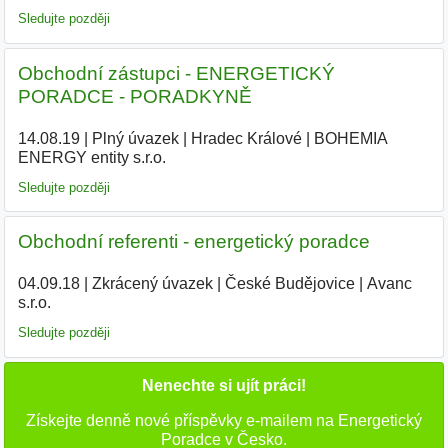
Sledujte později
Obchodní zástupci - ENERGETICKÝ
PORADCE - PORADKYNĚ
14.08.19
|
Plný úvazek
|
Hradec Králové
|
BOHEMIA
ENERGY entity s.r.o.
|
Sledujte později
Obchodní referenti - energetický poradce
04.09.18
|
Zkrácený úvazek
|
České Budějovice
|
Avanc
s.r.o.
|
Sledujte později
Nenechte si ujít práci!
Získejte denně nové příspěvky e-mailem na Energetický
Poradce v Česko.