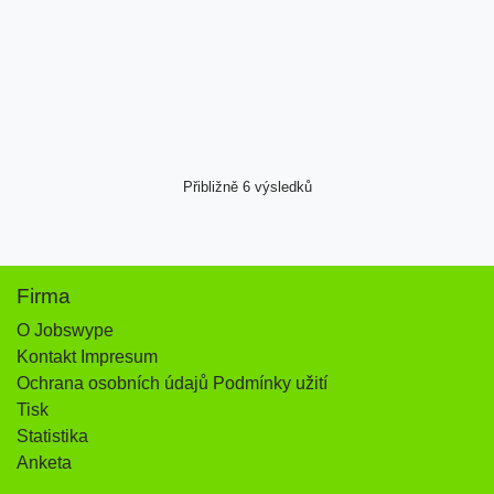
Přibližně 6 výsledků
Firma
O Jobswype
Kontakt Impresum
Ochrana osobních údajů Podmínky užití
Tisk
Statistika
Anketa