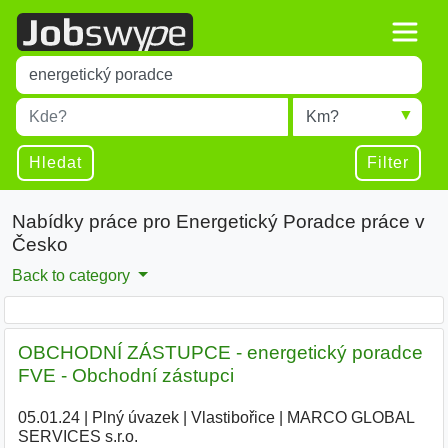
Title
Type 1 or more characters for results.
Místo
Radius
Type 1 or more characters for results.
Hledat
Filter
Nabídky práce pro Energetický Poradce práce v
Česko
Back to category
OBCHODNÍ ZÁSTUPCE - energetický poradce
FVE - Obchodní zástupci
05.01.24
|
Plný úvazek
|
Vlastibořice
|
MARCO GLOBAL
SERVICES s.r.o.
|