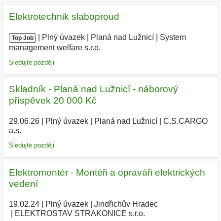
Elektrotechnik slaboproud
|
|
Plný úvazek
|
Planá nad Lužnicí
|
System
Top Job
management welfare s.r.o.
Sledujte později
Skladník - Planá nad Lužnicí - náborový
příspěvek 20 000 Kč
29.06.26
|
Plný úvazek
|
Planá nad Lužnicí
|
C.S.CARGO
a.s.
Sledujte později
Elektromontér - Montéři a opraváři elektrických
vedení
19.02.24
|
Plný úvazek
|
Jindřichův Hradec
|
ELEKTROSTAV STRAKONICE s.r.o.
|