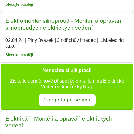
Sledujte později
Elektromontér silnoproud - Montéři a opraváři
silnoproudých elektrických vedení
02.04.24
|
Plný úvazek
|
Jindřichův Hradec
|
L.M.electric
s.r.o.
|
Sledujte později
Nenechte si ujít práci!
Získejte denně nové příspěvky e-mailem na Elektrické
Vedení v Jihočeský Kraj.
Zaregistrujte se nyní
Elektrikář - Montéři a opraváři elektrických
vedení