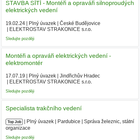
STAVBA SÍTÍ - Montéři a opraváři silnoproudých
elektrických vedení
19.02.24
|
Plný úvazek
|
České Budějovice
|
ELEKTROSTAV STRAKONICE s.r.o.
|
Sledujte později
Montéři a opraváři elektrických vedení -
elektromontér
17.07.19
|
Plný úvazek
|
Jindřichův Hradec
|
ELEKTROSTAV STRAKONICE s.r.o.
|
Sledujte později
Specialista trakčního vedení
|
|
Plný úvazek
|
Pardubice
|
Správa železnic, státní
Top Job
organizace
Sledujte později