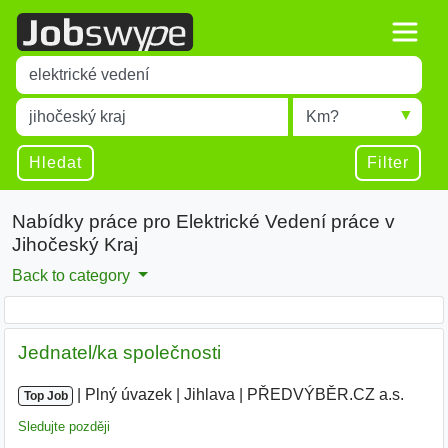
Title
Type 1 or more characters for results.
Místo
Radius
Type 1 or more characters for results.
Hledat
Filter
Nabídky práce pro Elektrické Vedení práce v
Jihočeský Kraj
Back to category
Jednatel/ka společnosti
|
|
Plný úvazek
|
Jihlava
|
PŘEDVÝBĚR.CZ a.s.
Top Job
Sledujte později