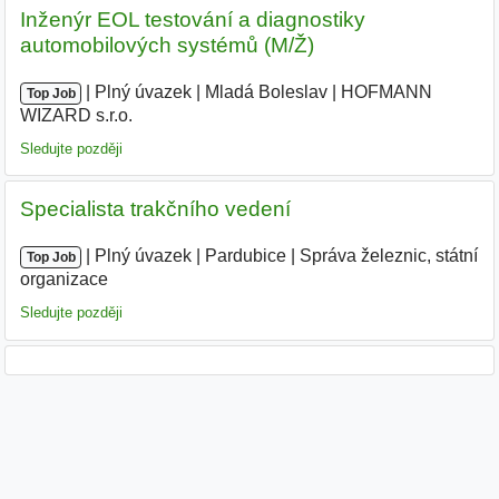
Inženýr EOL testování a diagnostiky
automobilových systémů (M/Ž)
|
|
Plný úvazek
|
Mladá Boleslav
|
HOFMANN
Top Job
WIZARD s.r.o.
|
Sledujte později
Specialista trakčního vedení
|
|
Plný úvazek
|
Pardubice
|
Správa železnic, státní
Top Job
organizace
Sledujte později