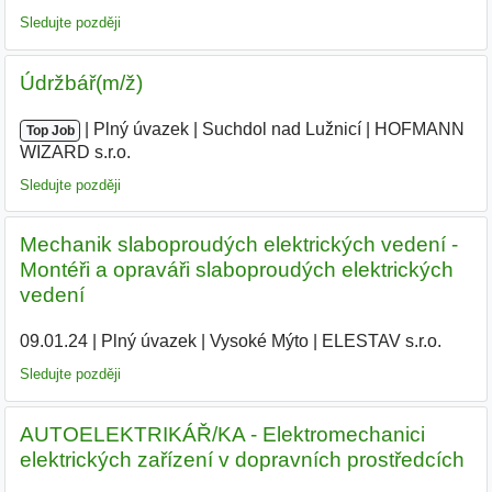
Sledujte později
Údržbář(m/ž)
|
|
Plný úvazek
|
Suchdol nad Lužnicí
|
HOFMANN
Top Job
WIZARD s.r.o.
|
Sledujte později
Mechanik slaboproudých elektrických vedení -
Montéři a opraváři slaboproudých elektrických
vedení
09.01.24
|
Plný úvazek
|
Vysoké Mýto
|
ELESTAV s.r.o.
|
Sledujte později
AUTOELEKTRIKÁŘ/KA - Elektromechanici
elektrických zařízení v dopravních prostředcích