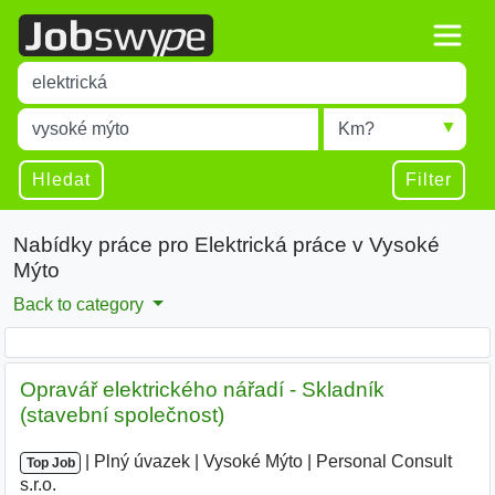
Title
Type 1 or more characters for results.
Místo
Radius
Type 1 or more characters for results.
Hledat
Filter
Nabídky práce pro Elektrická práce v Vysoké
Mýto
Back to category
Opravář elektrického nářadí - Skladník
(stavební společnost)
|
|
Plný úvazek
|
Vysoké Mýto
|
Personal Consult
Top Job
s.r.o.
|