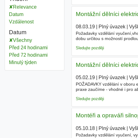
Relevance
Montážní dělníci elektr
Datum
Vzdálenost
08.03.19
|
Plný úvazek
|
Vyš
Datum
Požadavky vzdělání vyučení,vho
dobu určitou s možností prodlo
Všechny
manipulace s formami, přípravn
Před 24 hodinami
Sledujte později
Před 72 hodinami
Minulý týden
Montážní dělníci elektr
05.02.19
|
Plný úvazek
|
Vyš
POŽADAVKY vzdělání v oboru elek
praxe zaučíme - vhodné i pro 
průmyslových či domovních ob
Sledujte později
Montéři a opraváři siln
05.10.18
|
Plný úvazek
|
Vyš
Požadavky vzdělání vyučení, vy