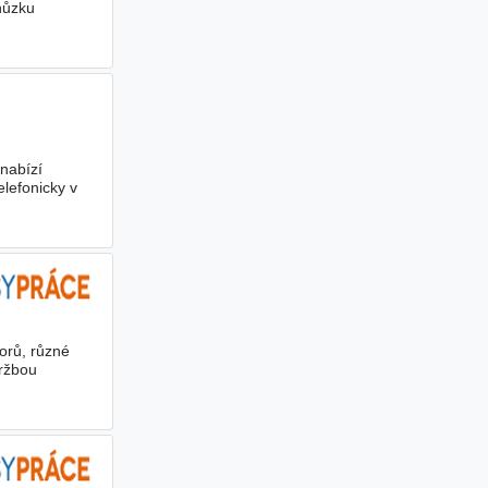
hůzku
nabízí
elefonicky v
orů, různé
ržbou