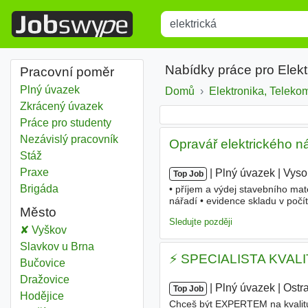
Title
Type 1 or more characters for r
Nabídky práce pro Elekt
Pracovní poměr
Plný úvazek
Domů
Elektronika, Teleko
Zkrácený úvazek
Práce pro studenty
Nezávislý pracovník
Opravář elektrického ná
Stáž
Praxe
|
|
Plný úvazek
|
Vyso
Top Job
Brigáda
• příjem a výdej stavebního mat
nářadí • evidence skladu v poč
Město
s opravou drobného
elektrické
Sledujte později
Elektrická
Vyškov
Elektrická
Slavkov u Brna
⚡ SPECIALISTA KVAL
Elektrická
Bučovice
Elektrická
Dražovice
|
|
Plný úvazek
|
Ostr
Top Job
Elektrická
Hodějice
Chceš být EXPERTEM na kvali