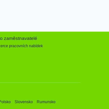
ro zaměstnavatelé
zerce pracovních nabídek
Polsko
Slovensko
Rumunsko