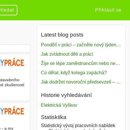
Hledat
Přihlásit se
Latest blog posts
Pondělí v práci – začněte nový týden s motivací
Jak zvládnout děti a práci
Žije se lépe zaměstnancům nebo nezavislým pracovníkům
Co dělat, když kolega zapáchá?
stavebního
Jak dodržet novoroční předsevzetí – naše tipy pro dobrý začátek roku 2018
ké zkušenosti
Historie vyhledávání
Elektrická Vyškov
Statisktika
Statistický vývoj pracovních nabídek
 - a my