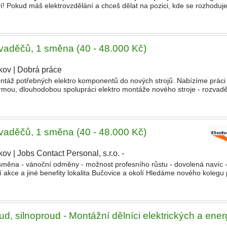
ví! Pokud máš elektrovzdělání a chceš dělat na pozici, kde se rozhoduj
STO. Analýza neshodných komponentů - zjišťuješ
zvaděčů, 1 směna (40 - 48.000 Kč)
kov
|
Dobrá práce
táž potřebných elektro komponentů do nových strojů. Nabízíme práci
d firmou, dlouhodobou spolupráci elektro montáže nového stroje - rozvad
stroje, testování - práce dle výkresové dokumentace
zvaděčů, 1 směna (40 - 48.000 Kč)
kov
|
Jobs Contact Personal, s.r.o. -
 směna - vánoční odměny - možnost profesního růstu - dovolená navíc 
ní akce a jiné benefity lokalita Bučovice a okolí Hledáme nového kolegu
do nových strojů. Nabízíme práci na 1 sm
d, silnoproud - Montážní dělníci elektrických a ener