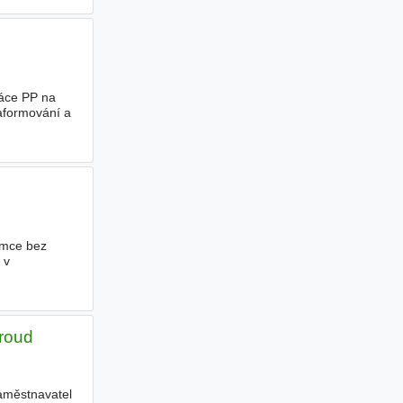
ráce PP na
aformování a
jemce bez
 v
proud
aměstnavatel