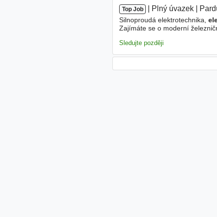
|
|
Plný úvazek
|
Pard
Top Job
Silnoproudá elektrotechnika,
el
Zajímáte se o moderní železničn
zajišťuje spolehlivé fungování
e
Sledujte později