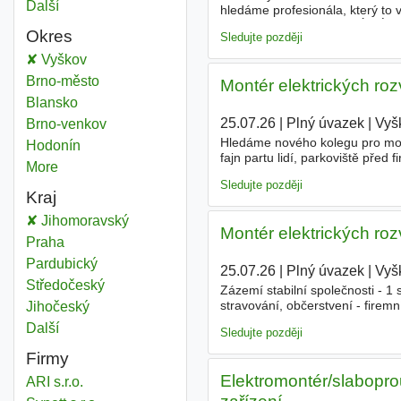
Další
města
hledáme profesionála, který to 
kritických dílů, toto je TVÉ MÍ
Okres
Sledujte později
Elektrická
Vyškov
Okres
Elektrická
Brno-město
Okres
Montér elektrických ro
Elektrická
Blansko
Okres
25.07.26
|
Plný úvazek
|
Vyš
Elektrická
Brno-venkov
Okres
Hledáme nového kolegu pro mon
Elektrická
Hodonín
Okres
fajn partu lidí, parkoviště pře
More
districts
elektrokomponenty - oživování 
Sledujte později
Kraj
Elektrická
Jihomoravský
Kraj
Montér elektrických ro
Elektrická
Praha
Kraj
Elektrická
Pardubický
Kraj
25.07.26
|
Plný úvazek
|
Vyš
Elektrická
Středočeský
Kraj
Zázemí stabilní společnosti - 1
stravování, občerstvení - firem
Elektrická
Jihočeský
Kraj
potřebných elektro komponentů 
Další
kraj
Sledujte později
Firmy
Elektromontér/slaboprou
ARI s.r.o.