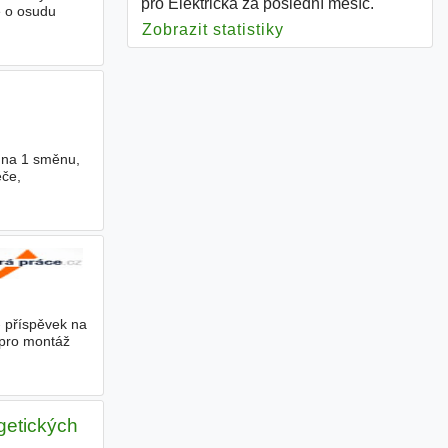
pro Elektrická za poslední měsíc.
e o osudu
Zobrazit statistiky
pro Elektrická
 na 1 směnu,
ěče,
- příspěvek na
 pro montáž
getických