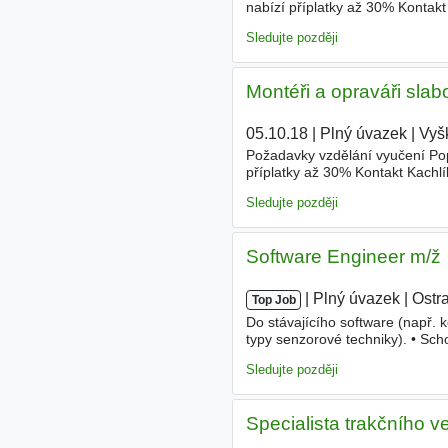
nabízí příplatky až 30% Kontakt
telefonicky v době od 6-18 hod
Sledujte později
Montéři a opraváři slab
05.10.18
|
Plný úvazek
|
Vyš
Požadavky vzdělání vyučení Pop
příplatky až 30% Kontakt Kachlí
době od 6-18 hod
Sledujte později
Software Engineer m/ž
|
|
Plný úvazek
|
Ostr
Top Job
Do stávajícího software (např.
typy senzorové techniky). • Sch
softwaru na platformách Linux
Sledujte později
Specialista trakčního v