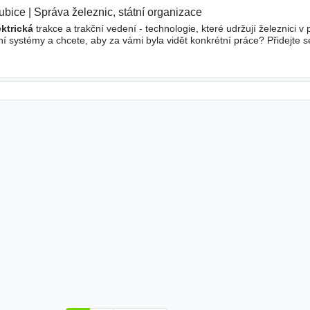
ubice
|
Správa železnic, státní organizace
ektrická
trakce a trakční vedení - technologie, které udržují železnici v
í systémy a chcete, aby za vámi byla vidět konkrétní práce? Přidejte s
lektrické
trakce na české železniční