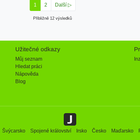
1
2
Další ▷
Přibližně 12 výsledků
Užitečné odkazy
P
Můj seznam
In
Hledat práci
Nápověda
Blog
Švýcarsko
Spojené království
Irsko
Česko
Maďarsko