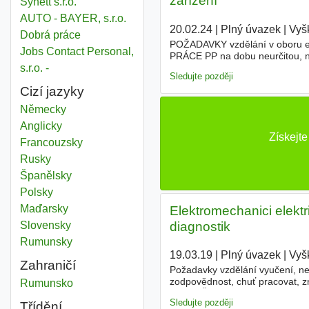
zařízení
Synett s.r.o.
AUTO - BAYER, s.r.o.
20.02.24
|
Plný úvazek
|
Vyš
Dobrá práce
POŽADAVKY vzdělání v oboru ele
Jobs Contact Personal,
PRÁCE PP na dobu neurčitou, n
slaboproudé rozvody) v průmysl
s.r.o. -
Sledujte později
Cizí jazyky
Německy
Anglicky
Získejt
Francouzsky
Rusky
Španělsky
Polsky
Maďarsky
Elektromechanici elektr
diagnostik
Slovensky
Rumunsky
19.03.19
|
Plný úvazek
|
Vyš
Zahraničí
Požadavky vzdělání vyučení, ne
zodpovědnost, chuť pracovat, zn
Elektrická
Rumunsko
2 roky, ŘP sk. B Popis práce PP
Sledujte později
Třídění