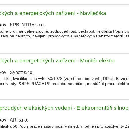
ických a energetických zařízení - Navíječ/ka
kov
|
KPB INTRA s.r.o.
|
dné pro manuálně zručné, zodpovědnost, pečlivost, flexibilita Popis p
užení na neurčito, navíjení proudových a napěťových transformátorů, z
é práce (skládání plastových pouzder), pracovn
ických a energetických zařízení - Montér elektro
kov
|
Synett s.r.o.
|
tro, kvalifikaci dle vyhl. 50/1978 (zajistíme obnovení), ŘP sk. B, zá
absolventy POPIS PRÁCE PP na dobu neurčitou, montážní práce elektro
jektech, v rodinných domcích, práce po celé ČR ZAMĚSTNAVATEL
oproudých elektrických vedení - Elektromontéři silno
kov
|
ARI s.r.o.
|
hláška 50 Popis práce nástup možný ihned, vhodné i pro absolventy Z