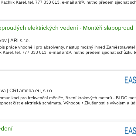
 Kachlík Karel, tel. 777 333 813, e-mail ari@, nutno předem sjednat sc
oproudých elektrických vedení - Montéři slaboproud
kov
|
ARI s.r.o.
|
is práce vhodné i pro absolventy, nástup možný ihned Zaměstnavatel 
k Karel, tel. 777 333 813, e-mail ari@, nutno předem sjednat schůzku t
ava
|
CRI ameba.eu, s.r.o.
 komunikaci pro frekvenční měniče, řízení krokových motorů - BLDC mot
opnost číst
elektrická
schémata. Výhodou • Zkušenosti s vývojem a úd
, frontendových systémech a RTOS. • Znalost vývoje bezpečného kódu
edení