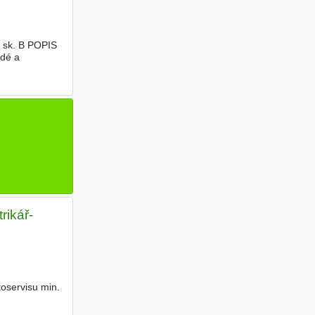
P sk. B POPIS
udé a
rikář-
toservisu min.