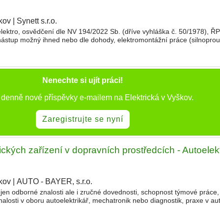
kov
|
Synett s.r.o.
|
ktro, osvědčení dle NV 194/2022 Sb. (dříve vyhláška č. 50/1978), Ř
ástup možný ihned nebo dle dohody, elektromontážní práce (silnopro
ových, komerčních a administrativních objektech v rámci Č
Nenechte si ujít práci!
e denně nové příspěvky e-mailem na Elektrická v Vyškov.
Zaregistrujte se nyní
ických zařízení v dopravních prostředcích - Autoelekt
kov
|
AUTO - BAYER, s.r.o.
|
jen odborné znalosti ale i zručné dovednosti, schopnost týmové práce,
alosti v oboru autoelektrikář, mechatronik nebo diagnostik, praxe v au
 na dobu určitou 1 rok s možností prodloužení na do