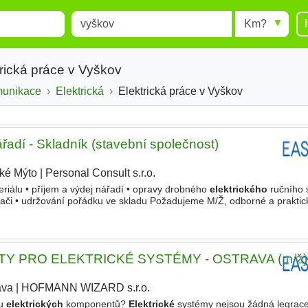
Místo
Radius
esults.
Type 1 or more characters for
results.
rická práce v Vyškov
munikace
Elektrická
Elektrická práce v Vyškov
řadí - Skladník (stavební společnost)
ké Mýto
|
Personal Consult s.r.o.
|
eriálu • příjem a výdej nářadí • opravy drobného
elektrického
ručního 
ítači • udržování pořádku ve skladu Požadujeme M/Ž, odborné a praktic
ho
nářadí, zkušenosti ze skladu výhodou, VZV
ITY PRO ELEKTRICKÉ SYSTÉMY - OSTRAVA (m/ž)
ava
|
HOFMANN WIZARD s.r.o.
|
tu
elektrických
komponentů?
Elektrické
systémy nejsou žádná legrace