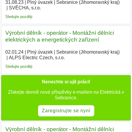
31.08.23
|
Plný úvazek
|
Sebranice (Jihomoravský kraj)
|
SVĚCHA, s.r.o.
|
Sledujte později
Výrobní dělník - operátor - Montážní dělníci
elektrických a energetických zařízení
02.01.24
|
Plný úvazek
|
Sebranice (Jihomoravský kraj)
|
ALPS Electric Czech, s.r.o.
|
Sledujte později
Nenechte si ujít práci!
Získejte denně nové příspěvky e-mailem na Elektrická v
Sebranice.
Zaregistrujte se nyní
Výrobní dělník - operátor - Montážní dělníci