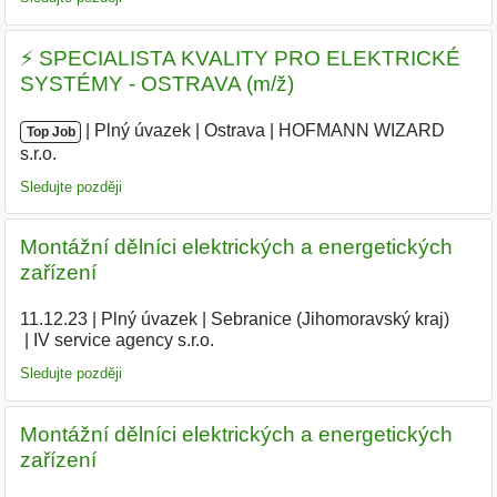
⚡ SPECIALISTA KVALITY PRO ELEKTRICKÉ
SYSTÉMY - OSTRAVA (m/ž)
|
|
Plný úvazek
|
Ostrava
|
HOFMANN WIZARD
Top Job
s.r.o.
|
Sledujte později
Montážní dělníci elektrických a energetických
zařízení
11.12.23
|
Plný úvazek
|
Sebranice (Jihomoravský kraj)
|
IV service agency s.r.o.
|
Sledujte později
Montážní dělníci elektrických a energetických
zařízení