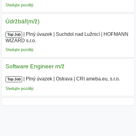
Sledujte později
Údržbář(m/ž)
|
|
Plný úvazek
|
Suchdol nad Lužnicí
|
HOFMANN
Top Job
WIZARD s.r.o.
|
Sledujte později
Software Engineer m/ž
|
|
Plný úvazek
|
Ostrava
|
CRI ameba.eu, s.r.o.
Top Job
Sledujte později