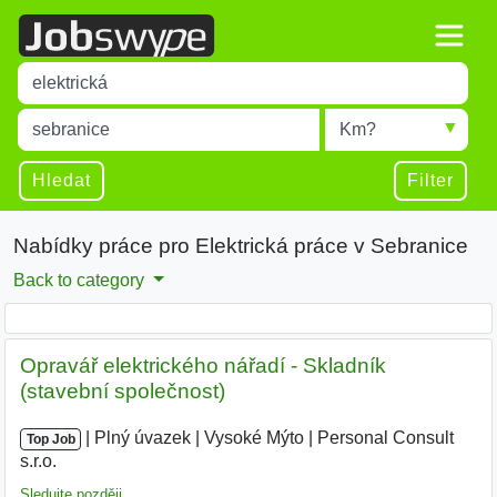
Title
Type 1 or more characters for results.
Místo
Radius
Type 1 or more characters for results.
Hledat
Filter
Nabídky práce pro Elektrická práce v Sebranice
Back to category
Opravář elektrického nářadí - Skladník
(stavební společnost)
|
|
Plný úvazek
|
Vysoké Mýto
|
Personal Consult
Top Job
s.r.o.
|
Sledujte později