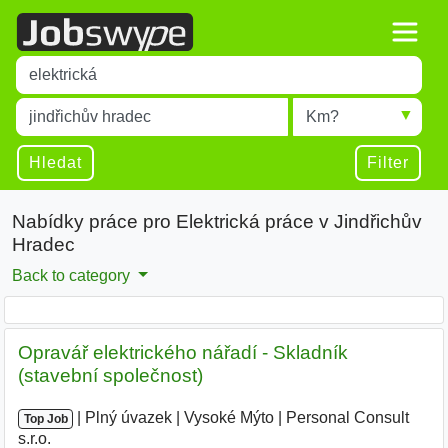
Title
Type 1 or more characters for results.
Místo
Radius
Type 1 or more characters for results.
Hledat
Filter
Nabídky práce pro Elektrická práce v Jindřichův
Hradec
Back to category
Opravář elektrického nářadí - Skladník
(stavební společnost)
|
|
Plný úvazek
|
Vysoké Mýto
|
Personal Consult
Top Job
s.r.o.
|