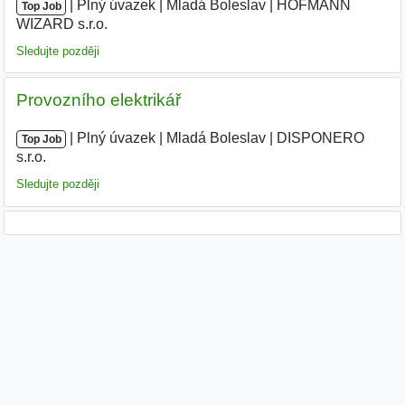
|
|
Plný úvazek
|
Mladá Boleslav
|
HOFMANN
Top Job
WIZARD s.r.o.
|
Sledujte později
Provozního elektrikář
|
|
Plný úvazek
|
Mladá Boleslav
|
DISPONERO
Top Job
s.r.o.
Sledujte později