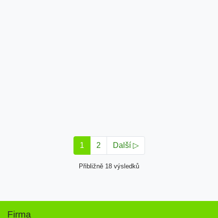
1
2
Další ▷
Přibližně 18 výsledků
Firma