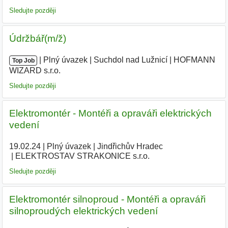
Sledujte později
Údržbář(m/ž)
|
|
Plný úvazek
|
Suchdol nad Lužnicí
|
HOFMANN
Top Job
WIZARD s.r.o.
|
Sledujte později
Elektromontér - Montéři a opraváři elektrických
vedení
19.02.24
|
Plný úvazek
|
Jindřichův Hradec
|
ELEKTROSTAV STRAKONICE s.r.o.
|
Sledujte později
Elektromontér silnoproud - Montéři a opraváři
silnoproudých elektrických vedení