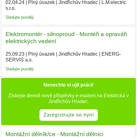
02.04.24
|
Plný úvazek
|
Jindřichův Hradec
|
L.M.electric
s.r.o.
|
Sledujte později
Elektromontér - silnoproud - Montéři a opraváři
elektrických vedení
25.09.23
|
Plný úvazek
|
Jindřichův Hradec
|
ENERG-
SERVIS a.s.
|
Sledujte později
Nenechte si ujít práci!
Získejte denně nové příspěvky e-mailem na Elektrická v
Jindřichův Hradec.
Zaregistrujte se nyní
Montážní dělník/ce - Montážní dělníci