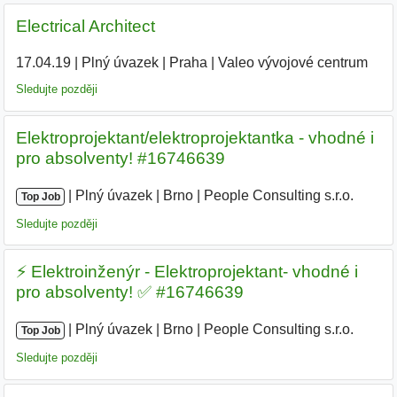
Electrical Architect
17.04.19
|
Plný úvazek
|
Praha
|
Valeo vývojové centrum
|
Sledujte později
Elektroprojektant/elektroprojektantka - vhodné i
pro absolventy! #16746639
|
|
Plný úvazek
|
Brno
|
People Consulting s.r.o.
Top Job
Sledujte později
⚡️ Elektroinženýr - Elektroprojektant- vhodné i
pro absolventy! ✅ #16746639
|
|
Plný úvazek
|
Brno
|
People Consulting s.r.o.
Top Job
Sledujte později