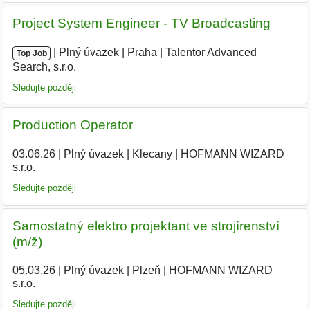
Project System Engineer - TV Broadcasting
|
|
Plný úvazek
|
Praha
|
Talentor Advanced
Top Job
Search, s.r.o.
|
Sledujte později
Production Operator
03.06.26
|
Plný úvazek
|
Klecany
|
HOFMANN WIZARD
s.r.o.
|
Sledujte později
Samostatný elektro projektant ve strojírenství
(m/ž)
05.03.26
|
Plný úvazek
|
Plzeň
|
HOFMANN WIZARD
s.r.o.
Sledujte později