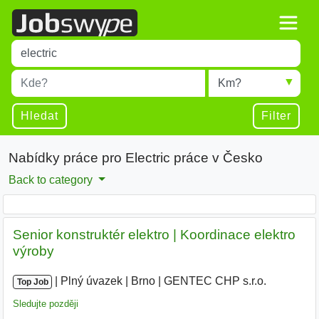
Title
Type 1 or more characters for results.
Místo
Radius
Type 1 or more characters for results.
Hledat
Filter
Nabídky práce pro Electric práce v Česko
Back to category
Senior konstruktér elektro | Koordinace elektro
výroby
|
|
Plný úvazek
|
Brno
|
GENTEC CHP s.r.o.
|
Top Job
Sledujte později