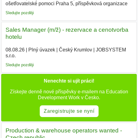
ošetřovatelské pomoci Praha 5, příspěvková organizace
|
Sledujte později
Sales Manager (m/ž) - rezervace a cenotvorba
hotelu
08.08.26
|
Plný úvazek
|
Český Krumlov
|
JOBSYSTEM
s.r.o.
Sledujte později
Nenechte si ujít práci!
Získejte denně nové příspěvky e-mailem na Education
Development Work v Česko.
Zaregistrujte se nyní
Production & warehouse operators wanted -
Czech republic