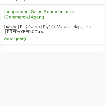
Independent Sales Representative
(Commercial Agent)
|
|
Plný úvazek
|
Fryšták, Vizovice, Napajedla
|
Top Job
PŘEDVÝBĚR.CZ a.s.
Sledujte později