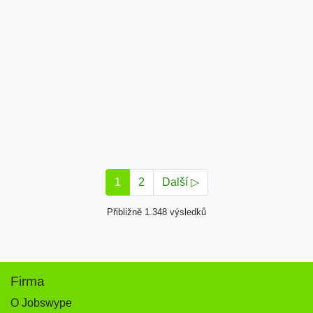
1
2
Další ▷
Přibližně 1.348 výsledků
Firma
O Jobswype