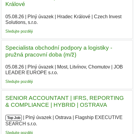
Králové
05.08.26
|
Plný úvazek
|
Hradec Králové
|
Czech Invest
Solutions, s.r.o.
|
Sledujte později
Specialista obchodní podpory a logistiky -
pružná pracovní doba (m/ž)
05.08.26
|
Plný úvazek
|
Most, Litvínov, Chomutov
|
JOB
LEADER EUROPE s.r.o.
|
Sledujte později
SENIOR ACCOUNTANT | IFRS, REPORTING
& COMPLIANCE | HYBRID | OSTRAVA
|
|
Plný úvazek
|
Ostrava
|
Flagship EXECUTIVE
Top Job
SEARCH s.r.o.
|
Sledujte později