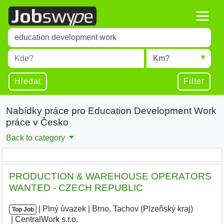
Title
Type 1 or more characters for results.
Místo
Radius
Type 1 or more characters for results.
Hledat
Filter
Nabídky práce pro Education Development Work
práce v Česko
Back to category
PRODUCTION & WAREHOUSE OPERATORS
WANTED - CZECH REPUBLIC
|
|
Plný úvazek
|
Brno, Tachov (Plzeňský kraj)
|
Top Job
CentralWork s.r.o.
|