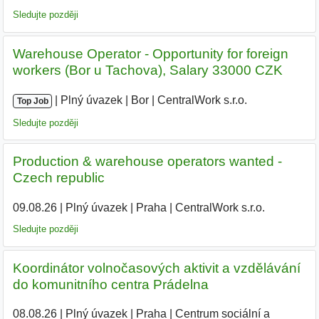
Sledujte později
Warehouse Operator - Opportunity for foreign
workers (Bor u Tachova), Salary 33000 CZK
|
|
Plný úvazek
|
Bor
|
CentralWork s.r.o.
|
Top Job
Sledujte později
Production & warehouse operators wanted -
Czech republic
09.08.26
|
Plný úvazek
|
Praha
|
CentralWork s.r.o.
Sledujte později
Koordinátor volnočasových aktivit a vzdělávání
do komunitního centra Prádelna
08.08.26
|
Plný úvazek
|
Praha
|
Centrum sociální a