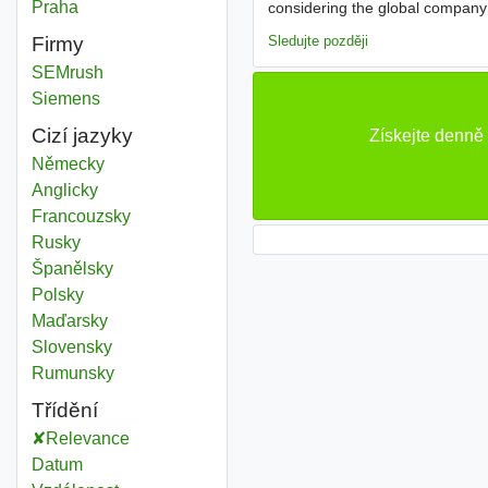
Education administration
Praha
Kraj
considering the global company 
internal surveys - Social Medi
Sledujte později
Firmy
SEMrush
Siemens
Cizí jazyky
Získejte denně
Německy
Anglicky
Francouzsky
Rusky
Španělsky
Polsky
Maďarsky
Slovensky
Rumunsky
Třídění
Relevance
Datum