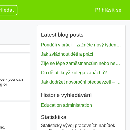
Hledat
Přihlásit se
Latest blog posts
Pondělí v práci – začněte nový týden s motivací
Jak zvládnout děti a práci
Žije se lépe zaměstnancům nebo nezavislým pracovníkům
Co dělat, když kolega zapáchá?
nce - you can
Jak dodržet novoroční předsevzetí – naše tipy pro dobrý začátek roku 2018
g or
Historie vyhledávání
Education administration
Statisktika
Statistický vývoj pracovních nabídek
ic,