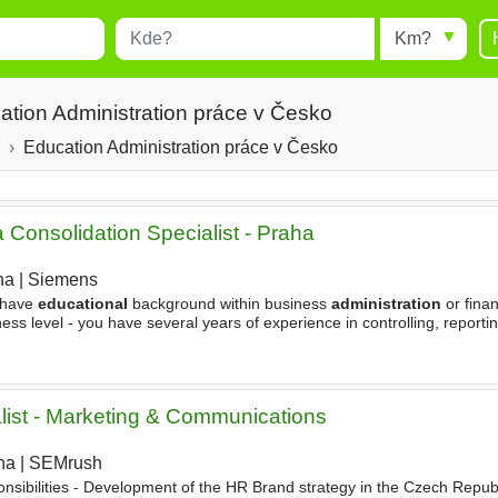
Místo
Radius
esults.
Type 1 or more characters for
results.
ation Administration práce v Česko
Education Administration práce v Česko
 Consolidation Specialist - Praha
ha
|
Siemens
|
 have
educational
background within business
administration
or fina
s level - you have several years of experience in controlling, reportin
e is advanced (pivot tables, IF, Vlookup,.) - you have
ist - Marketing & Communications
ha
|
SEMrush
|
nsibilities - Development of the HR Brand strategy in the Czech Republ