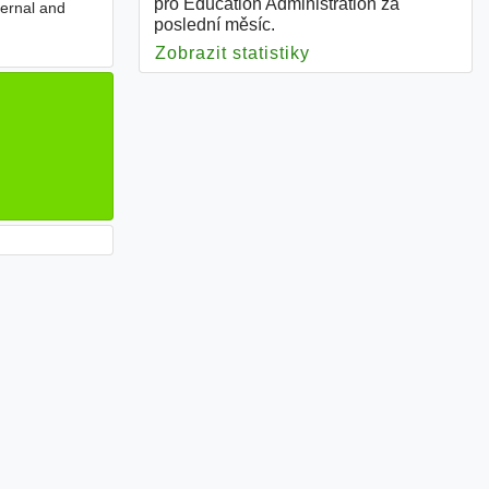
pro Education Administration za
ternal and
poslední měsíc.
Zobrazit statistiky
pro Education Admin