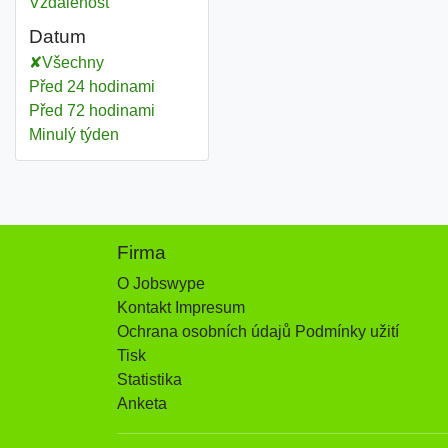
Vzdálenost
Datum
Všechny
Před 24 hodinami
Před 72 hodinami
Minulý týden
Firma
O Jobswype
Kontakt Impresum
Ochrana osobních údajů Podmínky užití
Tisk
Statistika
Anketa