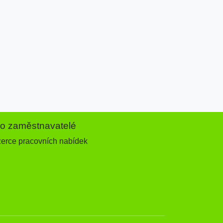
ro zaměstnavatelé
zerce pracovních nabídek