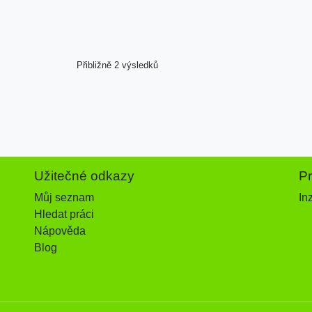
Přibližně 2 výsledků
Užitečné odkazy
P
Můj seznam
In
Hledat práci
Nápověda
Blog