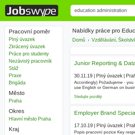
Title
Type 1 or more characters for r
Nabídky práce pro Educ
Pracovní poměr
Plný úvazek
Domů
Vzdělávání, Školství
Zkrácený úvazek
Práce pro studenty
Nezávislý pracovník
Junior Reporting & Data
Stáž
Praxe
30.11.19
|
Plný úvazek
|
Pra
Accordingly) Požadujeme - you
Brigáda
use English or German on busines
Město
accounting - your Excel knowledg
Sledujte později
Education administration
Praha
Okres
Employer Brand Special
Education administration
Hlavní město Praha
Okres
17.10.19
|
Plný úvazek
|
Pra
Kraj
Popis pracovní pozice Key respo