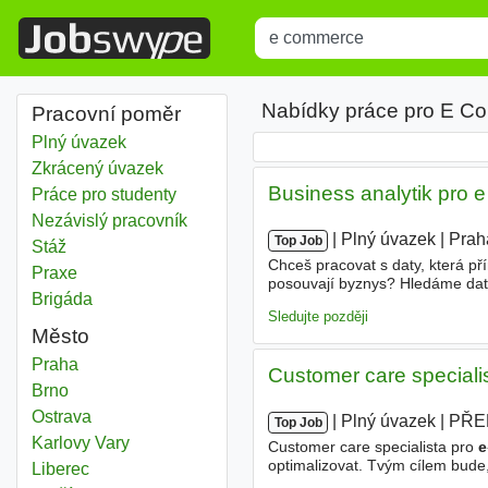
Title
Type 1 or more characters for r
Nabídky práce pro E C
Pracovní poměr
Plný úvazek
Zkrácený úvazek
Business analytik pro 
Práce pro studenty
Nezávislý pracovník
|
|
Plný úvazek
|
Prah
Top Job
Stáž
Chceš pracovat s daty, která př
Praxe
posouvají byznys? Hledáme datov
Brigáda
online prodeje. Co budeš dělat
Sledujte později
Město
E commerce
Praha
Customer care special
E commerce
Brno
E commerce
Ostrava
|
|
Plný úvazek
|
PŘE
Top Job
E commerce
Karlovy Vary
Customer care specialista pro
e
optimalizovat. Tvým cílem bude,
E commerce
Liberec
o odpovídání na dotazy. Náplň 