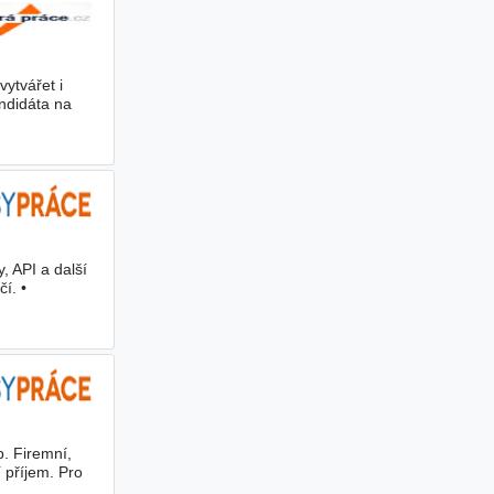
ytvářet i
andidáta na
, API a další
í. •
p. Firemní,
 příjem. Pro