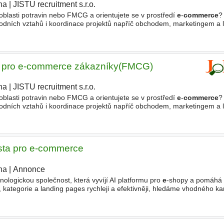
ha
|
JISTU recruitment s.r.o.
blasti potravin nebo FMCG a orientujete se v prostředí
e
-
commerce
?
odních vztahů i koordinace projektů napříč obchodem, marketingem a l
ost působící v oblasti distribuce prémiových
tka pro e-commerce zákazníky(FMCG)
ha
|
JISTU recruitment s.r.o.
|
blasti potravin nebo FMCG a orientujete se v prostředí
e
-
commerce
?
odních vztahů i koordinace projektů napříč obchodem, marketingem a l
ost působící v oblasti distribuce prémiových
ista pro e-commerce
ha
|
Annonce
nologickou společnost, která vyvíjí AI platformu pro
e
-shopy a pomáhá v
 kategorie a landing pages rychleji a efektivněji, hledáme vhodného k
a pro
e
-
commerce
. Společnost pomáhá