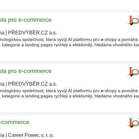
ista pro e-commerce
ha
|
PŘEDVÝBĚR.CZ a.s.
nologickou společnost, která vyvíjí AI platformu pro
e
-shopy a pomáhá v
 kategorie a landing pages rychleji a efektivněji, hledáme vhodného k
a pro
e
-
commerce
. Společnost pomáhá
ista pro e-commerce
ha
|
PŘEDVÝBĚR.CZ a.s.
|
nologickou společnost, která vyvíjí AI platformu pro
e
-shopy a pomáhá v
 kategorie a landing pages rychleji a efektivněji, hledáme vhodného k
a pro
e
-
commerce
. Společnost pomáhá
 e-commerce
ha
|
Career Power, s. r. o.