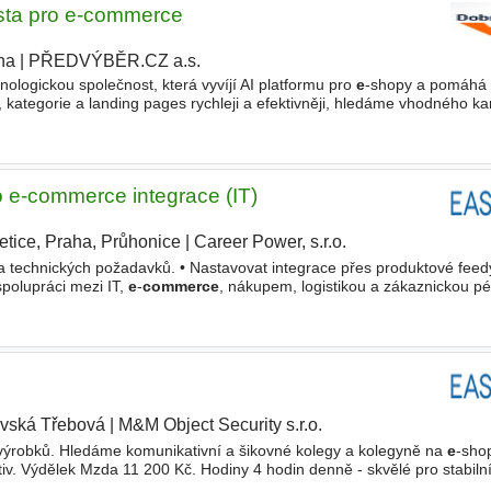
ista pro e-commerce
ha
|
PŘEDVÝBĚR.CZ a.s.
nologickou společnost, která vyvíjí AI platformu pro
e
-shopy a pomáhá v
 kategorie a landing pages rychleji a efektivněji, hledáme vhodného k
a pro
e
-
commerce
. Společnost pomáhá
 e-commerce integrace (IT)
etice, Praha, Průhonice
|
Career Power, s.r.o.
|
 technických požadavků. • Nastavovat integrace přes produktové feedy
spolupráci mezi IT,
e
-
commerce
, nákupem, logistikou a zákaznickou péč
výkon modelu a zlepšovat jeho fungování. Požadujeme
vská Třebová
|
M&M Object Security s.r.o.
|
výrobků. Hledáme komunikativní a šikovné kolegy a kolegyně na
e
-sho
tiv. Výdělek Mzda 11 200 Kč. Hodiny 4 hodin denně - skvělé pro stabilní
D. Požadavky Přátelská komunikace