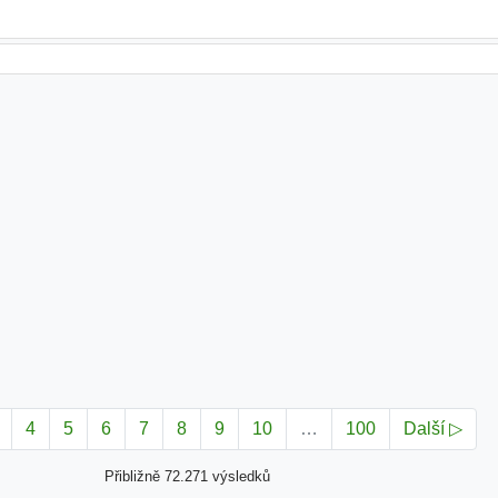
4
5
6
7
8
9
10
…
100
Další ▷
Přibližně 72.271 výsledků