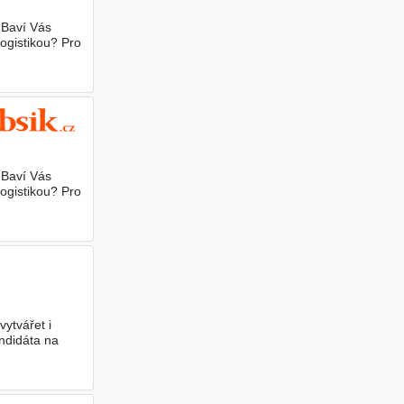
 Baví Vás
ogistikou? Pro
 Baví Vás
ogistikou? Pro
ytvářet i
andidáta na