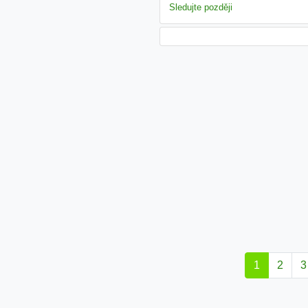
Sledujte později
1
2
3