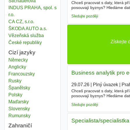
Štichauerová
Chceš pracovat s daty, která př
posouvají byznys? Hledáme datov
INDUS PRAHA, spol. s
online prodeje. Co budeš dělat
r.o.
Sledujte později
CA CZ, s.r.o.
ŠKODA AUTO a.s.
Vězeňská služba
Získejte
České republiky
Cizí jazyky
Německy
Anglicky
Business analytik pro
Francouzsky
Rusky
29.07.26
|
Plný úvazek
|
Pra
Španělsky
Chceš pracovat s daty, která př
Polsky
posouvají byznys? Hledáme datov
online prodeje. Co budeš dělat
Maďarsky
Sledujte později
Slovensky
Rumunsky
Specialista/specialis
Zahraničí