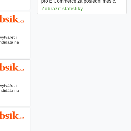
pro E Commerce za poslední měsíc.
Zobrazit statistiky
pro E Commerce
ytvářet i
andidáta na
ytvářet i
andidáta na