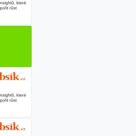
insightů, které
ořit růst
insightů, které
ořit růst