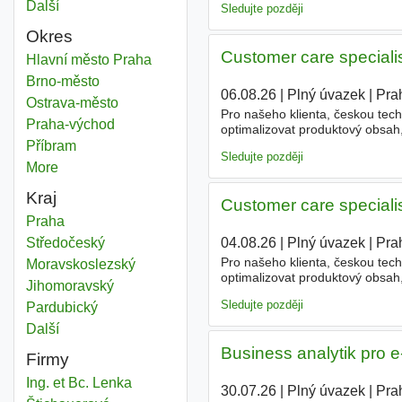
Další
města
Sledujte později
Okres
Customer care special
E commerce
Hlavní město Praha
Okres
E commerce
Brno-město
Okres
06.08.26
|
Plný úvazek
|
Pra
E commerce
Ostrava-město
Okres
Pro našeho klienta, českou tech
E commerce
Praha-východ
Okres
optimalizovat produktový obsah,
pozici Customer care specialist
E commerce
Příbram
Okres
Sledujte později
More
districts
Kraj
Customer care special
E commerce
Praha
Kraj
E commerce
Středočeský
Kraj
04.08.26
|
Plný úvazek
|
Pra
Pro našeho klienta, českou tech
E commerce
Moravskoslezský
Kraj
optimalizovat produktový obsah,
E commerce
Jihomoravský
Kraj
pozici Customer care specialist
Sledujte později
E commerce
Pardubický
Kraj
Další
kraj
Business analytik pro
Firmy
Ing. et Bc. Lenka
30.07.26
|
Plný úvazek
|
Pra