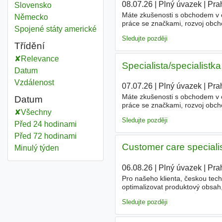
08.07.26
|
Plný úvazek
|
Pra
E commerce
Slovensko
Máte zkušenosti s obchodem v o
E commerce
Německo
práce se značkami, rozvoj obch
E commerce
Spojené státy americké
našeho klienta, stabilní společn
Sledujte později
Třídění
Relevance
Specialista/specialis
Datum
Vzdálenost
07.07.26
|
Plný úvazek
|
Pra
Máte zkušenosti s obchodem v o
Datum
práce se značkami, rozvoj obch
Všechny
našeho klienta, stabilní společn
Sledujte později
Před 24 hodinami
Před 72 hodinami
Customer care special
Minulý týden
06.08.26
|
Plný úvazek
|
Pra
Pro našeho klienta, českou tech
optimalizovat produktový obsah,
pozici Customer care specialist
Sledujte později