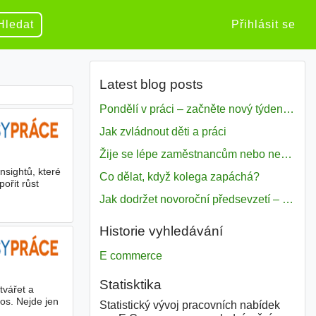
Hledat
Přihlásit se
Latest blog posts
Pondělí v práci – začněte nový týden s motivací
Jak zvládnout děti a práci
Žije se lépe zaměstnancům nebo nezavislým pracovníkům
insightů, které
Co dělat, když kolega zapáchá?
ořit růst
Jak dodržet novoroční předsevzetí – naše tipy pro dobrý začátek roku 2018
Historie vyhledávání
E commerce
Statisktika
tvářet a
os. Nejde jen
Statistický vývoj pracovních nabídek