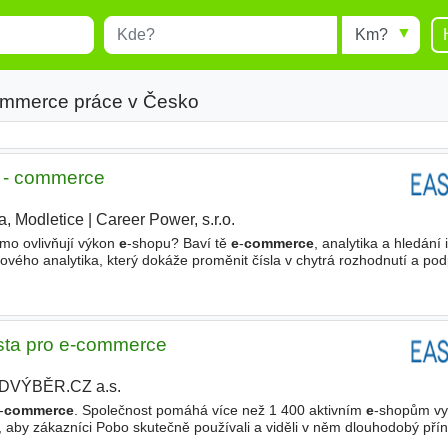
Místo
Radius
esults.
Type 1 or more characters for
results.
ommerce práce v Česko
e - commerce
a, Modletice
|
Career Power, s.r.o.
|
ímo ovlivňují výkon
e
-shopu? Baví tě
e
-
commerce
, analytika a hledání 
ého analytika, který dokáže proměnit čísla v chytrá rozhodnutí a podp
 • Analyzovat výkon
e
-shopu (návštěvnost
ista pro e-commerce
DVÝBĚR.CZ a.s.
-
commerce
. Společnost pomáhá více než 1 400 aktivním
e
-shopům vy
 aby zákazníci Pobo skutečně používali a viděli v něm dlouhodobý přín
práce - Komunikace se zákazníky prostřednictvím
e