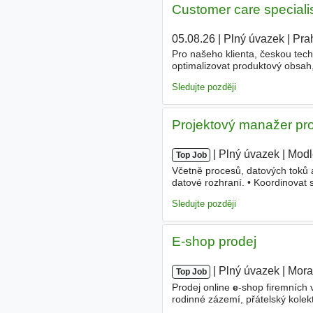
Customer care special
05.08.26
|
Plný úvazek
|
Pra
Pro našeho klienta, českou tech
optimalizovat produktový obsah,
pozici Customer care specialist
Sledujte později
Projektový manažer pro
|
|
Plný úvazek
|
Modl
Top Job
Včetně procesů, datových toků a
datové rozhraní. • Koordinovat 
Optimalizovat procesy, hlídat 
Sledujte později
E-shop prodej
|
|
Plný úvazek
|
Mora
Top Job
Prodej online
e
-shop firemních 
rodinné zázemí, přátelský kolek
koho určeno Pro osoby s OZP/I