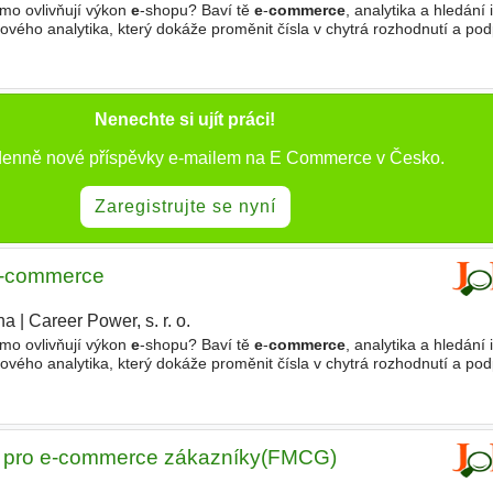
ímo ovlivňují výkon
e
-shopu? Baví tě
e
-
commerce
, analytika a hledání 
ého analytika, který dokáže proměnit čísla v chytrá rozhodnutí a podp
 • Analyzovat výkon
e
-shopu (návštěvnost
Nenechte si ujít práci!
 denně nové příspěvky e-mailem na E Commerce v Česko.
Zaregistrujte se nyní
 e-commerce
ha
|
Career Power, s. r. o.
|
ímo ovlivňují výkon
e
-shopu? Baví tě
e
-
commerce
, analytika a hledání 
ého analytika, který dokáže proměnit čísla v chytrá rozhodnutí a podp
 • Analyzovat výkon
e
-shopu (návštěvnost
tka pro e-commerce zákazníky(FMCG)