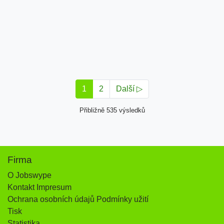
1
2
Další ▷
Přibližně 535 výsledků
Firma
O Jobswype
Kontakt Impresum
Ochrana osobních údajů Podmínky užití
Tisk
Statistika