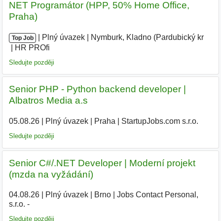
NET Programátor (HPP, 50% Home Office,
Praha)
|
|
Plný úvazek
|
Nymburk, Kladno (Pardubický kr
|
Top Job
HR PROfi
Sledujte později
Senior PHP - Python backend developer |
Albatros Media a.s
05.08.26
|
Plný úvazek
|
Praha
|
StartupJobs.com s.r.o.
Sledujte později
Senior C#/.NET Developer | Moderní projekt
(mzda na vyžádání)
04.08.26
|
Plný úvazek
|
Brno
|
Jobs Contact Personal,
s.r.o. -
Sledujte později