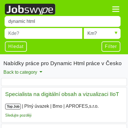
Title
Type 1 or more characters for results.
Místo
Radius
Type 1 or more characters for results.
Hledat
Filter
Nabídky práce pro Dynamic Html práce v Česko
Back to category
Specialista na digitální obsah a vizualizaci IIoT
|
|
Plný úvazek
|
Brno
|
APROFES,s.r.o.
|
Top Job
Sledujte později