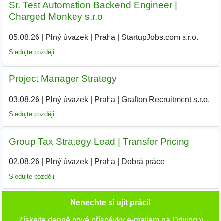
Sr. Test Automation Backend Engineer |
Charged Monkey s.r.o
05.08.26
|
Plný úvazek
|
Praha
|
StartupJobs.com s.r.o.
Sledujte později
Project Manager Strategy
03.08.26
|
Plný úvazek
|
Praha
|
Grafton Recruitment s.r.o.
|
Sledujte později
Group Tax Strategy Lead | Transfer Pricing
02.08.26
|
Plný úvazek
|
Praha
|
Dobrá práce
Sledujte později
Nenechte si ujít práci!
Získejte denně nové příspěvky e-mailem na Driving v