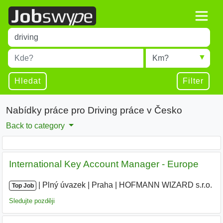
Title
Type 1 or more characters for results.
Místo
Radius
Type 1 or more characters for results.
Hledat
Filter
Nabídky práce pro Driving práce v Česko
Back to category
International Key Account Manager - Europe
|
|
Plný úvazek
|
Praha
|
HOFMANN WIZARD s.r.o.
|
Top Job
Sledujte později