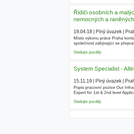
Řidiči osobních a malý
nemocných a raněných) -
19.04.18
|
Plný úvazek
|
Pra
Místo výkonu práce Praha kont
společnost zabývající se přepra
výhodou
Sledujte později
System Specialist - Alt
15.11.19
|
Plný úvazek
|
Pra
Popis pracovní pozice Our Infra
Expert for 1st & 2nd level Appl
You will be the
driver
for comple
Sledujte později