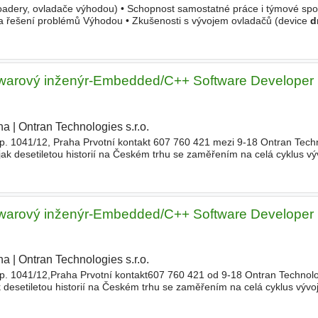
oadery, ovladače výhodou) • Schopnost samostatné práce i týmové spo
 na řešení problémů Výhodou • Zkušenosti s vývojem ovladačů (device
d
ušenost s CI/CD (např. GitLab CI, Jenkins) • Znalost komunikačních
ftwarový inženýr-Embedded/C++ Software Developer 
ha
|
Ontran Technologies s.r.o.
|
p. 1041/12, Praha Prvotní kontakt 607 760 421 mezi 9-18 Ontran Techn
jak desetiletou historií na Českém trhu se zaměřením na celá cyklus vý
šeného vývojáře v technologii C+/Embedded syst
ftwarový inženýr-Embedded/C++ Software Developer 
ha
|
Ontran Technologies s.r.o.
|
p. 1041/12,Praha Prvotní kontakt607 760 421 od 9-18 Ontran Technologi
 desetiletou historií na Českém trhu se zaměřením na celá cyklus vývo
ývojáře v technologii C+/Embedded systems(D