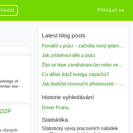
Hledat
Přihlásit se
Latest blog posts
Pondělí v práci – začněte nový týden s motivací
Jak zvládnout děti a práci
Žije se lépe zaměstnancům nebo nezavislým pracovníkům
Co dělat, když kolega zapáchá?
owledge of
Jak dodržet novoroční předsevzetí – naše tipy pro dobrý začátek roku 2018
imilar low-
Historie vyhledávání
Driver Praha
 OZP
Statisktika
Statistický vývoj pracovních nabídek
 v různých