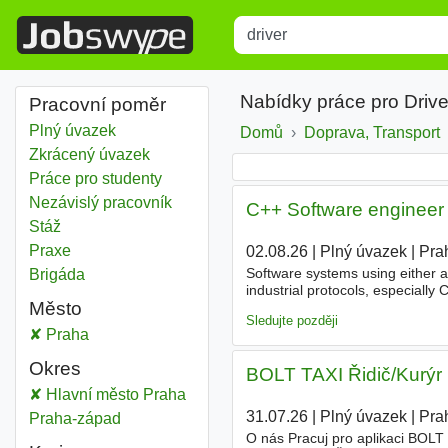
Title
Type 1 or more characters for r
Nabídky práce pro Drive
Pracovní poměr
Plný úvazek
Domů
Doprava, Transport
Zkrácený úvazek
Práce pro studenty
Nezávislý pracovník
C++ Software engineer
Stáž
Praxe
02.08.26
|
Plný úvazek
|
Pra
Software systems using either 
Brigáda
industrial protocols, especiall
Město
level embedded software
Sledujte později
Driver
Praha
Okres
BOLT TAXI Řidič/Kurýr
Driver
Hlavní město Praha
Okres
31.07.26
|
Plný úvazek
|
Pra
Driver
Praha-západ
Okres
O nás Pracuj pro aplikaci BOLT 