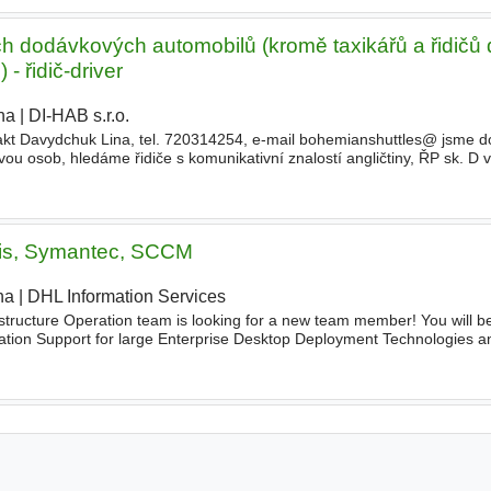
ch dodávkových automobilů (kromě taxikářů a řidičů
 řidič-driver
ha
|
DI-HAB s.r.o.
|
akt Davydchuk Lina, tel. 720314254, e-mail bohemianshuttles@ jsme d
vou osob, hledáme řidiče s komunikativní znalostí angličtiny, ŘP sk. D 
iris, Symantec, SCCM
ha
|
DHL Information Services
|
structure Operation team is looking for a new team member! You will b
ication Support for large Enterprise Desktop Deployment Technologies a
x technical solutions on improving