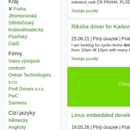
Kraj
městech celé ČR PRAHA, PL
KOLIN, ČESKÉ BUDĚJOVICE, HR
Driver
Praha
Kraj
Sledujte později
Driver
Jihomoravský
Kraj
Driver
Středočeský
Kraj
Riksha driver for Karlovy
Driver
Královéhradecký
Kraj
Driver
Plzeňský
Kraj
25.06.21
|
Plný úvazek
|
Pra
Další
kraj
I am looking for cycle riksha
dri
from 10am till 10pm with many br
Firmy
CZK per day plus tips. I will pro
Sledujte později
Valeo vývojové
centrum
Ontran Technologies
s.r.o.
Získe
Profi Drivers s.r.o.
PwC
Siemens
Cizí jazyky
Linux embedded develo
Německy
19.05.26
|
Plný úvazek
|
Pra
Anglicky