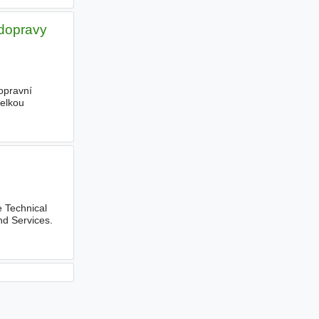
 dopravy
opravní
velkou
e Technical
nd Services.