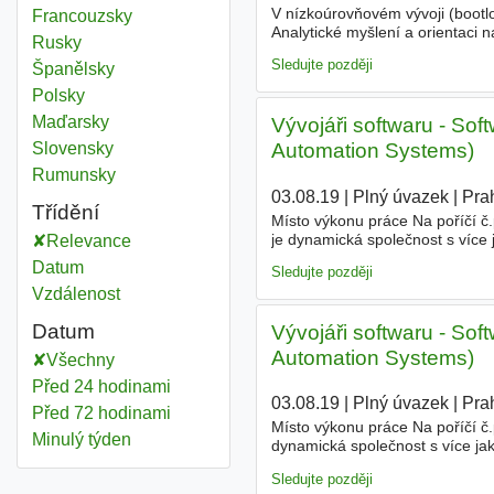
V nízkoúrovňovém vývoji (bootl
Francouzsky
Analytické myšlení a orientaci
Rusky
Znalost Pythonu nebo Bash • Zk
Sledujte později
Španělsky
Polsky
Maďarsky
Vývojáři softwaru - So
Automation Systems)
Slovensky
Rumunsky
03.08.19
|
Plný úvazek
|
Pra
Třídění
Místo výkonu práce Na poříčí č.
je dynamická společnost s více 
Relevance
dodávky software. Hledáme zku
Datum
Sledujte později
Vzdálenost
Datum
Vývojáři softwaru - So
Automation Systems)
Všechny
Před 24 hodinami
03.08.19
|
Plný úvazek
|
Pra
Před 72 hodinami
Místo výkonu práce Na poříčí č.
Minulý týden
dynamická společnost s více jak
software. Hledáme zkušeného v
Sledujte později