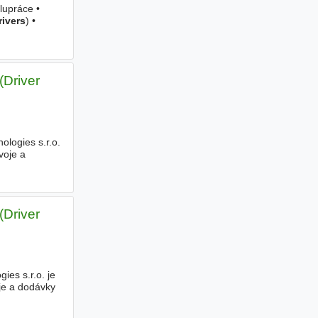
lupráce •
rivers
) •
(Driver
ologies s.r.o.
voje a
(Driver
es s.r.o. je
je a dodávky