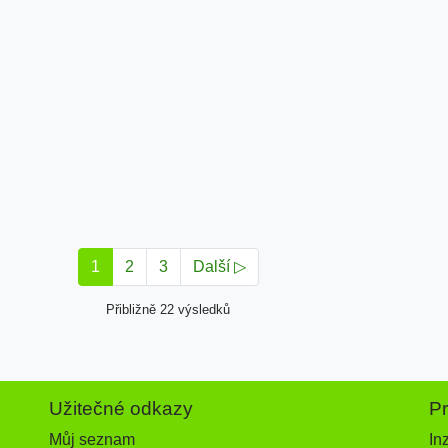
1
2
3
Další ▷
Přibližně 22 výsledků
Užitečné odkazy
P
Můj seznam
In