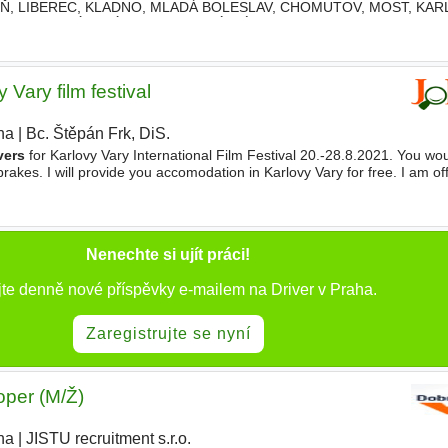
ZEŇ, LIBEREC, KLADNO, MLADÁ BOLESLAV, CHOMUTOV, MOST, KAR
ADEC KRÁLOVÉ, PARDUBICE, ÚSTÍ NAD LABEM a další. Je možné s
 Vary film festival
ha
|
Bc. Štěpán Frk, DiS.
vers
for Karlovy Vary International Film Festival 20.-28.8.2021. You wou
akes. I will provide you accomodation in Karlovy Vary for free. I am of
vide neccesery training
Nenechte si ujít práci!
jte denně nové příspěvky e-mailem na Driver v Praha.
Zaregistrujte se nyní
per (M/Ž)
ha
|
JISTU recruitment s.r.o.