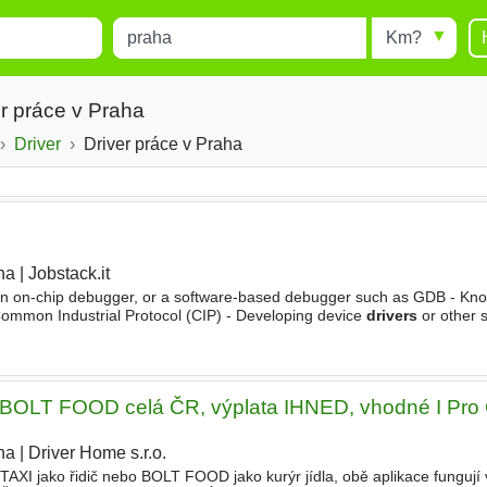
Místo
Radius
esults.
Type 1 or more characters for
results.
r práce v Praha
Driver
Driver práce v Praha
ha
|
Jobstack.it
|
an on-chip debugger, or a software-based debugger such as GDB - Kn
y Common Industrial Protocol (CIP) - Developing device
drivers
or other s
 BOLT FOOD celá ČR, výplata IHNED, vhodné I Pro
ha
|
Driver Home s.r.o.
TAXI jako řidič nebo BOLT FOOD jako kurýr jídla, obě aplikace fungují