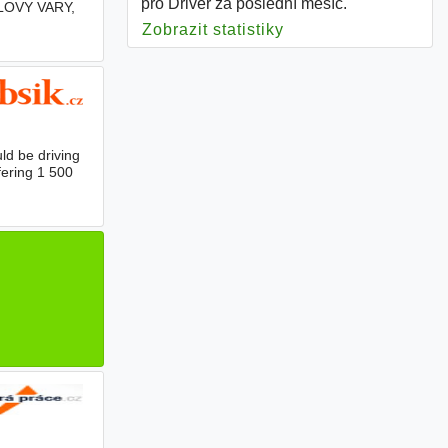
pro Driver za poslední měsíc.
LOVY VARY,
i práci u
Zobrazit statistiky
pro Driver
ld be driving
fering 1 500