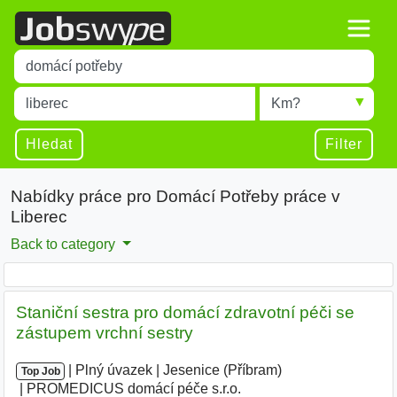
Title
Type 1 or more characters for results.
Místo
Radius
Type 1 or more characters for results.
Hledat
Filter
Nabídky práce pro Domácí Potřeby práce v
Liberec
Back to category
Staniční sestra pro domácí zdravotní péči se
zástupem vrchní sestry
|
|
Plný úvazek
|
Jesenice (Příbram)
|
Top Job
PROMEDICUS domácí péče s.r.o.