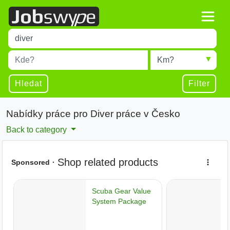
Title
Type 1 or more characters for results.
Místo
Radius
Type 1 or more characters for results.
Hledat
Filter
Nabídky práce pro Diver práce v Česko
Back to category