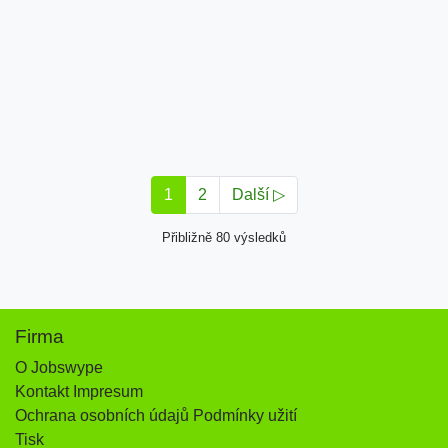
1
2
Další ▷
Přibližně 80 výsledků
Firma
O Jobswype
Kontakt Impresum
Ochrana osobních údajů Podmínky užití
Tisk