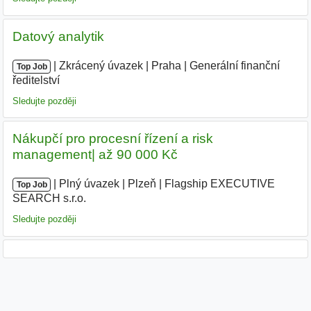
Datový analytik
|
|
Zkrácený úvazek
|
Praha
|
Generální finanční
Top Job
ředitelství
|
Sledujte později
Nákupčí pro procesní řízení a risk
management| až 90 000 Kč
|
|
Plný úvazek
|
Plzeň
|
Flagship EXECUTIVE
Top Job
SEARCH s.r.o.
|
Sledujte později