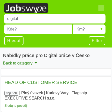
Title
Type 1 or more characters for results.
Místo
Radius
Type 1 or more characters for results.
Hledat
Filter
Nabídky práce pro Digital práce v Česko
Back to category
HEAD OF CUSTOMER SERVICE
|
|
Plný úvazek
|
Karlovy Vary
|
Flagship
Top Job
EXECUTIVE SEARCH s.r.o.
|
Sledujte později