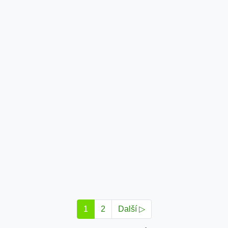
1
2
Další ▷