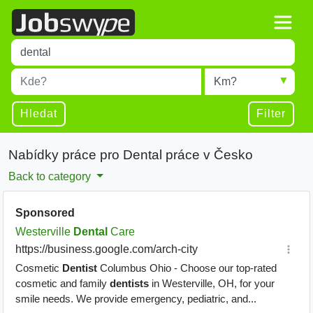
Title
Type 1 or more characters for results.
Místo
Radius
Type 1 or more characters for results.
Hledat
Filter
Nabídky práce pro Dental práce v Česko
Back to category