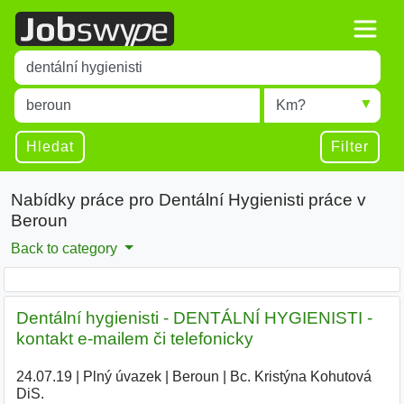
Title
Type 1 or more characters for results.
Místo
Radius
Type 1 or more characters for results.
Hledat
Filter
Nabídky práce pro Dentální Hygienisti práce v
Beroun
Back to category
Dentální hygienisti - DENTÁLNÍ HYGIENISTI -
kontakt e-mailem či telefonicky
24.07.19
|
Plný úvazek
|
Beroun
|
Bc. Kristýna Kohutová
DiS.
|