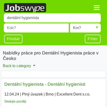
Title
Type 1 or more characters for results.
Místo
Radius
Type 1 or more characters for results.
Hledat
Filter
Nabídky práce pro Dentální Hygienista práce v
Česko
Back to category
Dentální hygienista - Dentální hygienisti
12.04.24
|
Plný úvazek
|
Brno
|
Excellent Dent s.r.o.
|
Sledujte později