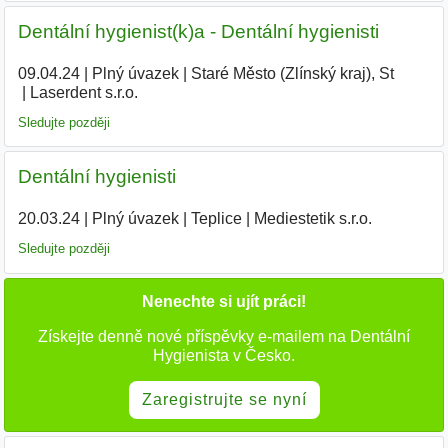
Dentální hygienist(k)a - Dentální hygienisti
09.04.24
|
Plný úvazek
|
Staré Město (Zlínský kraj), St
|
Laserdent s.r.o.
|
Sledujte později
Dentální hygienisti
20.03.24
|
Plný úvazek
|
Teplice
|
Mediestetik s.r.o.
|
Sledujte později
Nenechte si ujít práci!
Získejte denně nové příspěvky e-mailem na Dentální
Hygienista v Česko.
Zaregistrujte se nyní