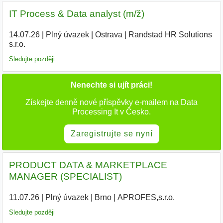
IT Process & Data analyst (m/ž)
14.07.26
|
Plný úvazek
|
Ostrava
|
Randstad HR Solutions
s.r.o.
|
Sledujte později
Nenechte si ujít práci!
Získejte denně nové příspěvky e-mailem na Data
Processing It v Česko.
Zaregistrujte se nyní
PRODUCT DATA & MARKETPLACE
MANAGER (SPECIALIST)
11.07.26
|
Plný úvazek
|
Brno
|
APROFES,s.r.o.
|
Sledujte později