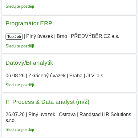
Sledujte později
Programátor ERP
|
|
Plný úvazek
|
Brno
|
PŘEDVÝBĚR.CZ a.s.
Top Job
Sledujte později
Datový/BI analytik
06.08.26
|
Zkrácený úvazek
|
Praha
|
JLV, a.s.
|
Sledujte později
IT Process & Data analyst (m/ž)
26.07.26
|
Plný úvazek
|
Ostrava
|
Randstad HR Solutions
s.r.o.
Sledujte později