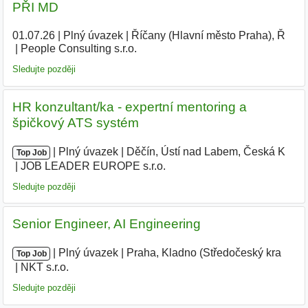
PŘI MD
01.07.26
|
Plný úvazek
|
Říčany (Hlavní město Praha), Ř
|
People Consulting s.r.o.
|
Sledujte později
HR konzultant/ka - expertní mentoring a
špičkový ATS systém
|
|
Plný úvazek
|
Děčín, Ústí nad Labem, Česká K
|
Top Job
JOB LEADER EUROPE s.r.o.
|
Sledujte později
Senior Engineer, AI Engineering
|
|
Plný úvazek
|
Praha, Kladno (Středočeský kra
|
Top Job
NKT s.r.o.
|
Sledujte později