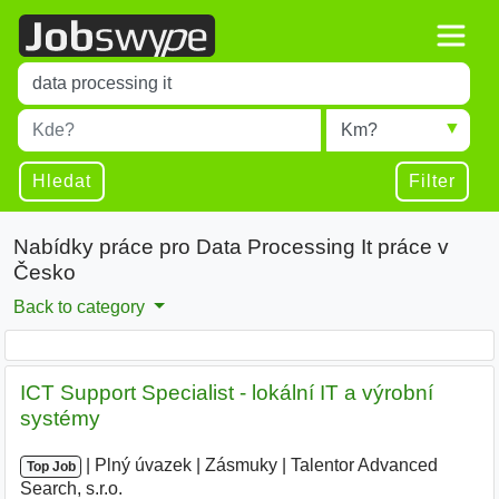
Title
Type 1 or more characters for results.
Místo
Radius
Type 1 or more characters for results.
Hledat
Filter
Nabídky práce pro Data Processing It práce v
Česko
Back to category
ICT Support Specialist - lokální IT a výrobní
systémy
|
|
Plný úvazek
|
Zásmuky
|
Talentor Advanced
Top Job
Search, s.r.o.
|