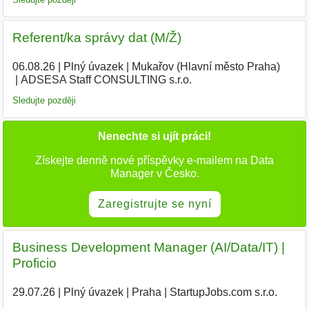
Referent/ka správy dat (M/Ž)
06.08.26
|
Plný úvazek
|
Mukařov (Hlavní město Praha)
|
ADSESA Staff CONSULTING s.r.o.
Sledujte později
Nenechte si ujít práci!
Získejte denně nové příspěvky e-mailem na Data
Manager v Česko.
Zaregistrujte se nyní
Business Development Manager (AI/Data/IT) |
Proficio
29.07.26
|
Plný úvazek
|
Praha
|
StartupJobs.com s.r.o.