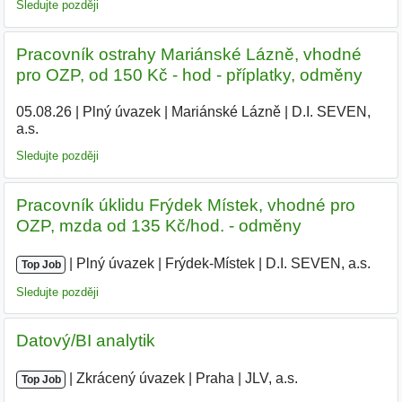
Sledujte později
Pracovník ostrahy Mariánské Lázně, vhodné
pro OZP, od 150 Kč - hod - příplatky, odměny
05.08.26
|
Plný úvazek
|
Mariánské Lázně
|
D.I. SEVEN,
a.s.
|
Sledujte později
Pracovník úklidu Frýdek Místek, vhodné pro
OZP, mzda od 135 Kč/hod. - odměny
|
|
Plný úvazek
|
Frýdek-Místek
|
D.I. SEVEN, a.s.
|
Top Job
Sledujte později
Datový/BI analytik
|
|
Zkrácený úvazek
|
Praha
|
JLV, a.s.
|
Top Job