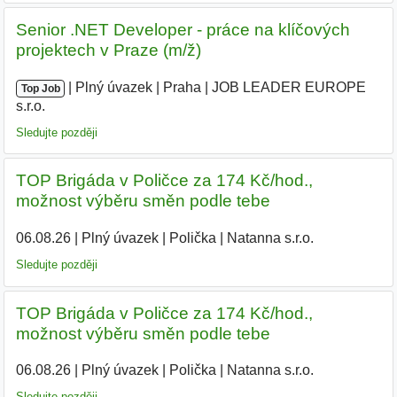
Senior .NET Developer - práce na klíčových
projektech v Praze (m/ž)
|
|
Plný úvazek
|
Praha
|
JOB LEADER EUROPE
Top Job
s.r.o.
|
Sledujte později
TOP Brigáda v Poličce za 174 Kč/hod.,
možnost výběru směn podle tebe
06.08.26
|
Plný úvazek
|
Polička
|
Natanna s.r.o.
Sledujte později
TOP Brigáda v Poličce za 174 Kč/hod.,
možnost výběru směn podle tebe
06.08.26
|
Plný úvazek
|
Polička
|
Natanna s.r.o.
Sledujte později