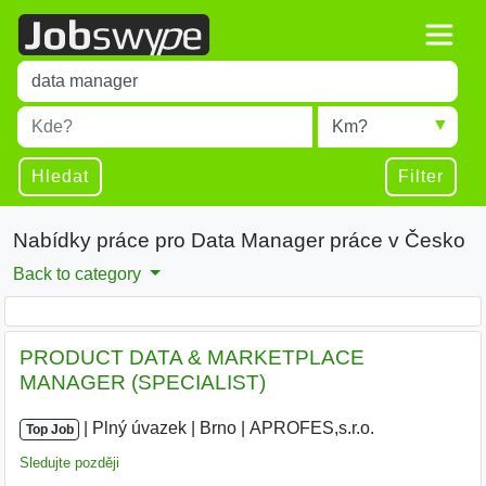
Title
Type 1 or more characters for results.
Místo
Radius
Type 1 or more characters for results.
Hledat
Filter
Nabídky práce pro Data Manager práce v Česko
Back to category
PRODUCT DATA & MARKETPLACE
MANAGER (SPECIALIST)
|
|
Plný úvazek
|
Brno
|
APROFES,s.r.o.
|
Top Job
Sledujte později