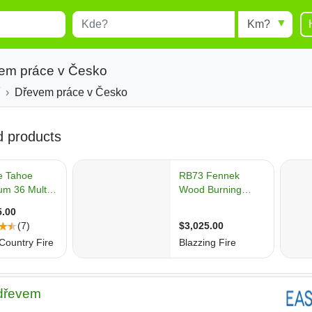
Místo
Radius
esults.
Type 1 or more characters for
results.
vem práce v Česko
Dřevem práce v Česko
 dřevem