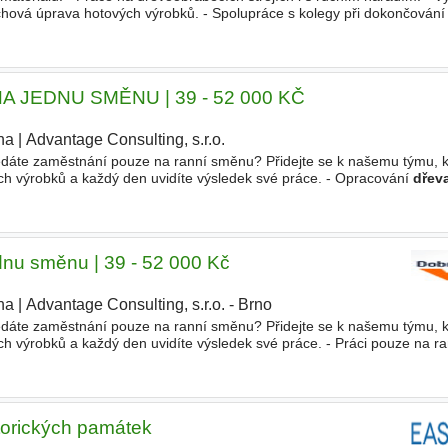
hová úprava hotových výrobků. - Spolupráce s kolegy při dokončování
 JEDNU SMĚNU | 39 - 52 000 KČ
ha
|
Advantage Consulting, s.r.o.
|
dáte zaměstnání pouze na ranní směnu? Přidejte se k našemu týmu, k
ch výrobků a každý den uvidíte výsledek své práce. - Opracování
dřev
běcích strojích i s ručním nářadím. - Výroba
dnu směnu | 39 - 52 000 Kč
ha
|
Advantage Consulting, s.r.o. - Brno
dáte zaměstnání pouze na ranní směnu? Přidejte se k našemu týmu, k
ch výrobků a každý den uvidíte výsledek své práce. - Práci pouze na 
im zkušenostem. - Stravenky a MultiSport kartu
storických památek