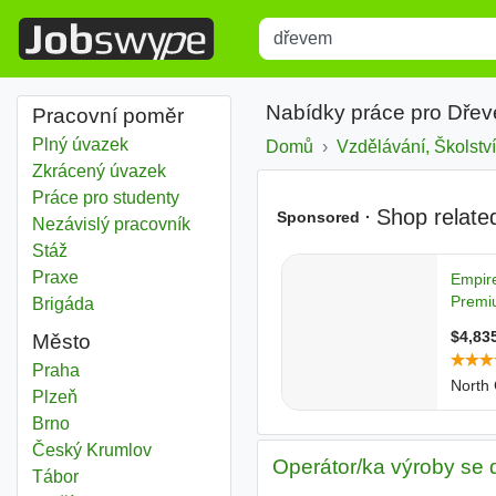
Title
Type 1 or more characters for r
Nabídky práce pro Dře
Pracovní poměr
Plný úvazek
Domů
Vzdělávání, Školství
Zkrácený úvazek
Práce pro studenty
Nezávislý pracovník
Stáž
Praxe
Brigáda
Město
Dřevem
Praha
Dřevem
Plzeň
Dřevem
Brno
Dřevem
Český Krumlov
Operátor/ka výroby se
Dřevem
Tábor