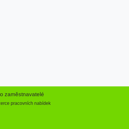
ro zaměstnavatelé
zerce pracovních nabídek