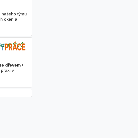
do našeho týmu
ch oken a
 pro OSVČ
 se
dřevem
•
praxi v