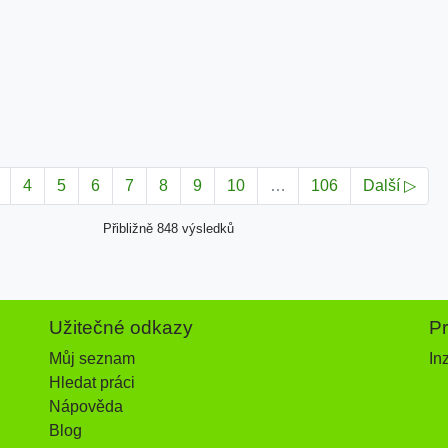
4
5
6
7
8
9
10
…
106
Další ▷
Přibližně 848 výsledků
Užitečné odkazy
P
Můj seznam
In
Hledat práci
Nápověda
Blog