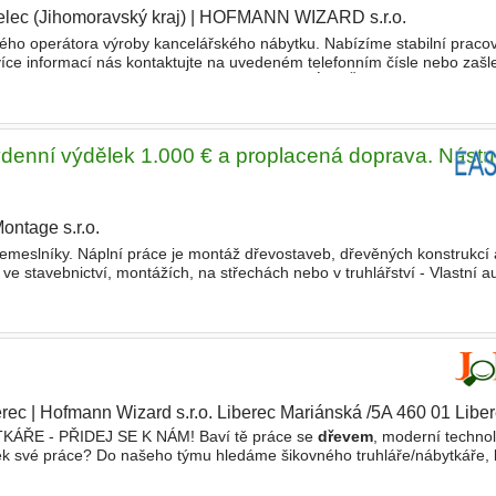
elec (Jihomoravský kraj)
|
HOFMANN WIZARD s.r.o.
|
ho operátora výroby kancelářského nábytku. Nabízíme stabilní pracov
íce informací nás kontaktujte na uvedeném telefonním čísle nebo zašl
su. Těšíme se na vaše odpovědi! POUZE RANNÍ SMĚNA
ýdenní výdělek 1.000 € a proplacená doprava. Nást
ontage s.r.o.
|
emeslníky. Náplní práce je montáž dřevostaveb, dřevěných konstrukcí 
ve stavebnictví, montážích, na střechách nebo v truhlářství - Vlastní a
covat samostatně - Spolehlivost a férový
erec
|
Hofmann Wizard s.r.o. Liberec Mariánská /5A 460 01 Libe
ŘE - PŘIDEJ SE K NÁM! Baví tě práce se
dřevem
, moderní techno
ek své práce? Do našeho týmu hledáme šikovného truhláře/nábytkáře, 
ce. Jsme menší stabilní firma s vlastním výrobním areálem