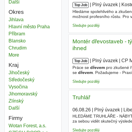
Další
města
|
|
Plný úvazek
|
Kost
Top Job
Okres
Hledáme spolehlivého a zkušené
možnost profesního růstu. Pro v
Dřevem
Jihlava
Okres
životopis na e-mailovou adre
Sledujte později
Dřevem
Hlavní město Praha
Okres
Dřevem
Příbram
Okres
Dřevem
Blansko
Okres
Montér dřevostaveb - t
ihned
Dřevem
Chrudim
Okres
More
districts
|
|
Plný úvazek
|
CP M
Top Job
Kraj
Práce se
dřevem
pro zkušené ř
Dřevem
Jihočeský
Kraj
se
dřevem
. Požadujeme - Praxi 
řidičský průkaz - Schopnost pra
Dřevem
Středočeský
Kraj
Sledujte později
Dřevem
Vysočina
Kraj
Dřevem
Jihomoravský
Kraj
Truhlář
Dřevem
Zlínský
Kraj
Další
kraj
06.08.26
|
Plný úvazek
|
Lib
HLEDÁME TRUHLÁŘE - NÁBYTKÁ
Firmy
za sebou vidět skutečný výsled
Wotan Forest, a.s.
poctivé řemeslo a nebojí se prá
Sledujte později