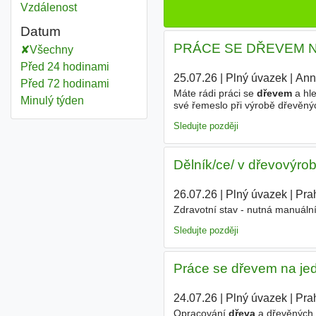
Vzdálenost
Datum
PRÁCE SE DŘEVEM NA
Všechny
Před 24 hodinami
25.07.26
|
Plný úvazek
|
Ann
Před 72 hodinami
Máte rádi práci se
dřevem
a hle
Minulý týden
své řemeslo při výrobě dřevěný
materiálů., Práce na dřevoobráb
Sledujte později
Dělník/ce/ v dřevovýro
26.07.26
|
Plný úvazek
|
Pra
Zdravotní stav - nutná manuální
Sledujte později
Práce se dřevem na je
24.07.26
|
Plný úvazek
|
Pra
Opracování
dřeva
a dřevěných m