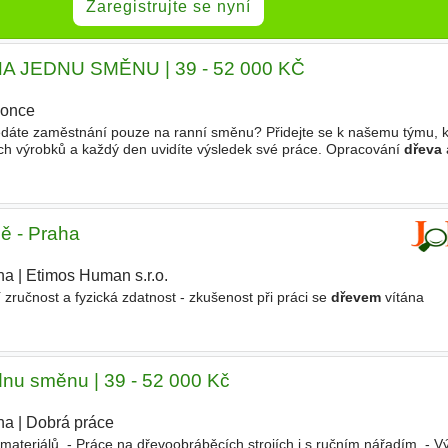
Zaregistrujte se nyní
 JEDNU SMĚNU | 39 - 52 000 KČ
once
dáte zaměstnání pouze na ranní směnu? Přidejte se k našemu týmu, k
ch výrobků a každý den uvidíte výsledek své práce. Opracování
dřeva
ěcích strojích i s ručním nářadím., Výroba
bě - Praha
ha
|
Etimos Human s.r.o.
 zručnost a fyzická zdatnost - zkušenost při práci se
dřevem
vítána
dnu směnu | 39 - 52 000 Kč
ha
|
Dobrá práce
ateriálů. - Práce na dřevoobráběcích strojích i s ručním nářadím. - V