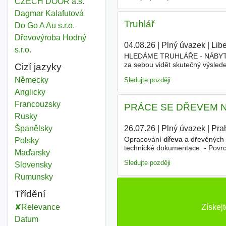
CZECH DOOR a.s.
Dagmar Kalafutová
Truhlář
Do Go A Au s.r.o.
Dřevovýroba Hodný
04.08.26
|
Plný úvazek
|
Lib
s.r.o.
HLEDÁME TRUHLÁŘE - NÁBYTKÁ
za sebou vidět skutečný výsled
Cizí jazyky
poctivé řemeslo a nebojí se prá
Německy
Sledujte později
Anglicky
Francouzsky
PRÁCE SE DŘEVEM NA
Rusky
26.07.26
|
Plný úvazek
|
Pra
Španělsky
Opracování
dřeva
a dřevěných m
Polsky
technické dokumentace. - Povrc
Maďarsky
Sledujte později
Slovensky
Rumunsky
Třídění
Získej
Relevance
Datum