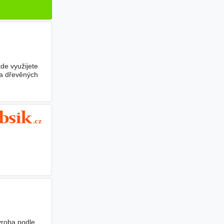
de využijete
a dřevěných
ýroba podle