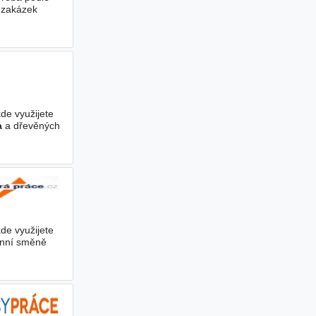
 zakázek
de využijete
a
a dřevěných
de využijete
ranní směně