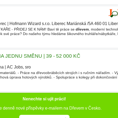
erec
|
Hofmann Wizard s.r.o. Liberec Mariánská /5A 460 01 Libe
ŘE - PŘIDEJ SE K NÁM! Baví tě práce se
dřevem
, moderní techno
ek své práce? Do našeho týmu hledáme šikovného truhláře/nábytkáře, 
ce. Jsme menší stabilní firma s vlastním výrobním areálem
 JEDNU SMĚNU | 39 - 52 000 KČ
ha
|
AC Jobs, sro
|
ateriálů. - Práce na dřevoobráběcích strojích i s ručním nářadím. - V
hová úprava hotových výrobků. - Spolupráce s kolegy při dokončování
Nenechte si ujít práci!
te denně nové příspěvky e-mailem na Dřevem v Česko.