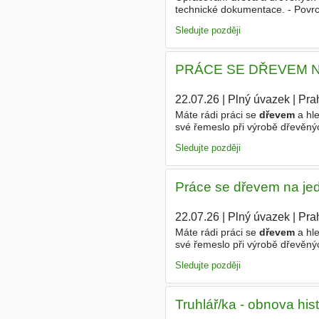
technické dokumentace. - Povrc
Sledujte později
PRÁCE SE DŘEVEM NA
22.07.26
|
Plný úvazek
|
Pra
Máte rádi práci se
dřevem
a hle
své řemeslo při výrobě dřevěný
materiálů. - Práce na dřevoobrá
Sledujte později
Práce se dřevem na je
22.07.26
|
Plný úvazek
|
Pra
Máte rádi práci se
dřevem
a hle
své řemeslo při výrobě dřevěný
Po-Pá). - Mzdu odpovídající vaš
Sledujte později
Truhlář/ka - obnova hi