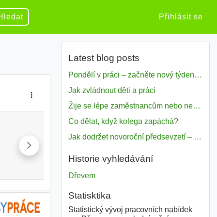
Hledat
Přihlásit se
Latest blog posts
Pondělí v práci – začněte nový týden s motivací
Jak zvládnout děti a práci
Žije se lépe zaměstnancům nebo nezavislým pracovníkům
Co dělat, když kolega zapáchá?
Jak dodržet novoroční předsevzetí – naše tipy pro dobrý začátek roku 2018
Historie vyhledávání
Dřevem
Statisktika
Statistický vývoj pracovních nabídek