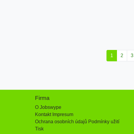
1
2
3
Firma
O Jobswype
Kontakt Impresum
Ochrana osobních údajů Podmínky užití
Tisk