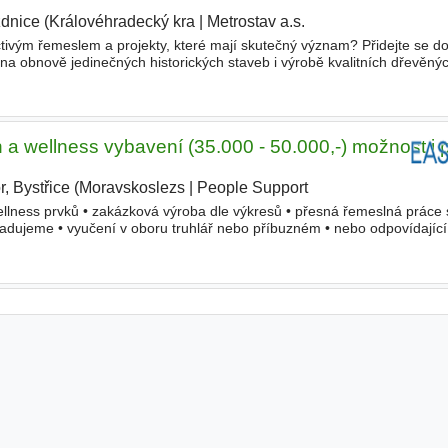
dnice (Královéhradecký kra
|
Metrostav a.s.
ctivým řemeslem a projekty, které mají skutečný význam? Přidejte se 
e na obnově jedinečných historických staveb i výrobě kvalitních dřevěný
lizuje na obnovu stavebně truhlářských prvků
n a wellness vybavení (35.000 - 50.000,-) možnost i
r, Bystřice (Moravskoslezs
|
People Support
|
wellness prvků • zakázková výroba dle výkresů • přesná řemeslná práce
adujeme • vyučení v oboru truhlář nebo příbuzném • nebo odpovídající 
vztah ke
dřevu
• manuální zručnost Nabízíme