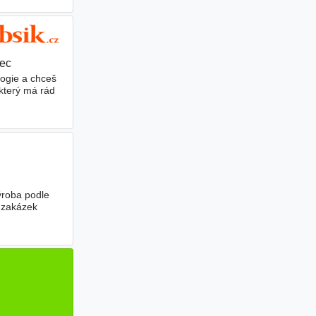
rec
|
logie a chceš
který má rád
ýroba podle
 zakázek