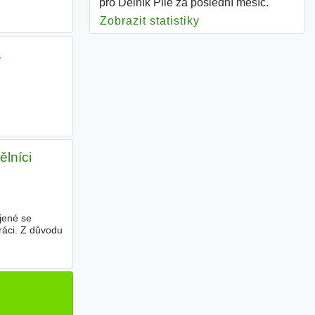
pro Dělník Pile za poslední měsíc.
Zobrazit statistiky
pro Dělník Pile
a
lníci
ojené se
ráci. Z důvodu