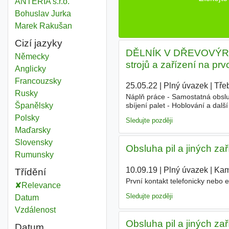
ANTERIA s.r.o.
Bohuslav Jurka
Marek Rakušan
Cizí jazyky
DĚLNÍK V DŘEVOVÝROB
Německy
strojů a zařízení na pr
Anglicky
Francouzsky
25.05.22
|
Plný úvazek
|
Tře
Rusky
Náplň práce - Samostatná obslu
Španělsky
sbíjení palet - Hoblování a dal
Polsky
Sledujte později
Maďarsky
Slovensky
Obsluha pil a jiných z
Rumunsky
10.09.19
|
Plný úvazek
|
Kam
Třídění
První kontakt telefonicky nebo
Relevance
Sledujte později
Datum
Vzdálenost
Obsluha pil a jiných z
Datum