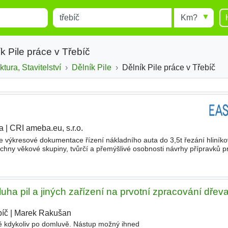
Místo
Radius
esults.
Type 1 or more characters for
results.
k Pile práce v Třebíč
ktura, Stavitelství
Dělník Pile
Dělník Pile práce v Třebíč
a
|
CRI ameba.eu, s.r.o.
 výkresové dokumentace řízení nákladního auta do 3,5t řezání hliníkov
hny věkové skupiny, tvůrčí a přemýšlivé osobnosti návrhy přípravků p
t čtení technických výkresů potřebu za sebou
ha pil a jiných zařízení na prvotní zpracování dřev
bíč
|
Marek Rakušan
|
ě kdykoliv po domluvě. Nástup možný ihned