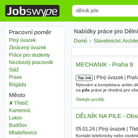
Title
Type 1 or more characters for r
Nabídky práce pro Dělní
Pracovní poměr
Plný úvazek
Domů
Stavebnictví, Archite
Zkrácený úvazek
Práce pro studenty
Nezávislý pracovník
MECHANIK - Praha 9
Stáž
Praxe
|
|
Plný úvazek
|
Prah
Top Job
Brigáda
Nýtování a kompletace antén dle
na
pile
práce je vhodná pro všec
Město
efektivity Požadujeme schopnos
Sledujte později
Dělník pile
Třebíč
Dělník pile
Kamenná
DĚLNÍK NA PILE - Obslu
Dělník pile
Lukov
Dělník pile
Budišov
05.01.24
|
Plný úvazek
|
Tře
Dělník pile
Mladoňovice
Kontakt telefonicky nebo osobn