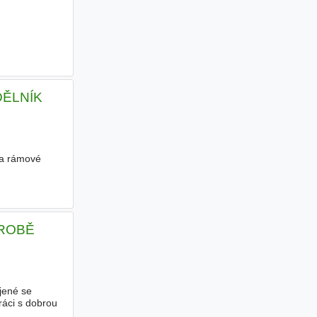
 DĚLNÍK
ha rámové
VÝROBĚ
ojené se
áci s dobrou