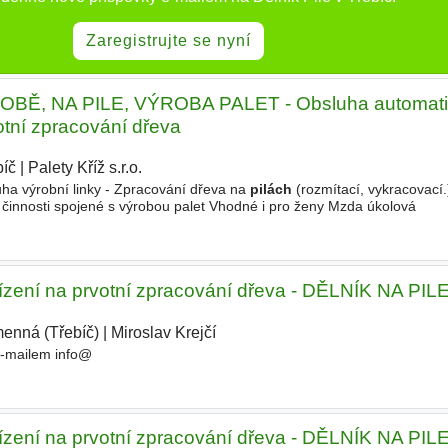
Zaregistrujte se nyní
Ě, NA PILE, VÝROBA PALET - Obsluha automati
votní zpracování dřeva
bíč
|
Palety Kříž s.r.o.
|
ha výrobní linky - Zpracování dřeva na
pilách
(rozmítací, vykracovací.
ší činnosti spojené s výrobou palet Vhodné i pro ženy Mzda úkolová
ařízení na prvotní zpracování dřeva - DĚLNÍK NA PIL
enná (Třebíč)
|
Miroslav Krejčí
|
 e-mailem info@
ařízení na prvotní zpracování dřeva - DĚLNÍK NA PIL