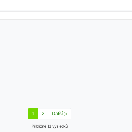
1
2
Další ▷
Přibližně 11 výsledků