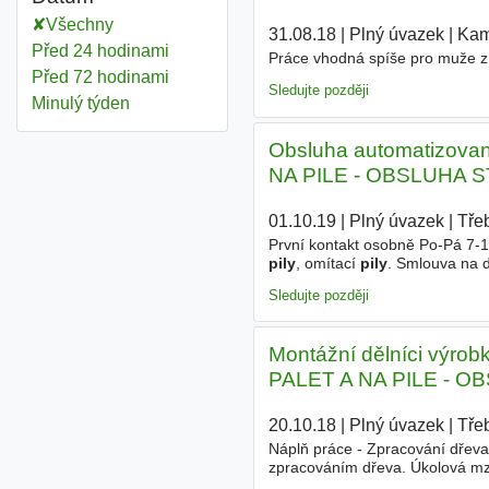
Všechny
31.08.18
|
Plný úvazek
|
Kam
Před 24 hodinami
Práce vhodná spíše pro muže z 
Před 72 hodinami
Sledujte později
Minulý týden
Obsluha automatizovaný
NA PILE - OBSLUHA 
01.10.19
|
Plný úvazek
|
Tře
První kontakt osobně Po-Pá 7-
pily
, omítací
pily
. Smlouva na d
Sledujte později
Montážní dělníci výro
PALET A NA PILE - 
20.10.18
|
Plný úvazek
|
Tře
Náplň práce - Zpracování dřev
zpracováním dřeva. Úkolová mz
fyzickou zdatností. Kontakt - te