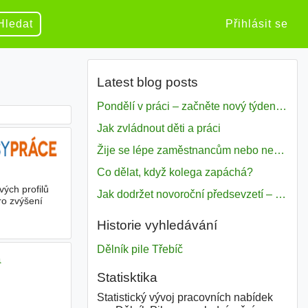
Hledat
Přihlásit se
Latest blog posts
Pondělí v práci – začněte nový týden s motivací
Jak zvládnout děti a práci
Žije se lépe zaměstnancům nebo nezavislým pracovníkům
Co dělat, když kolega zapáchá?
ých profilů
Jak dodržet novoroční předsevzetí – naše tipy pro dobrý začátek roku 2018
ro zvýšení
Historie vyhledávání
Dělník pile Třebíč
a
Statisktika
Statistický vývoj pracovních nabídek