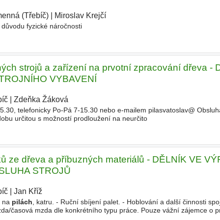
enná (Třebíč)
|
Miroslav Krejčí
|
důvodu fyzické náročnosti
ch strojů a zařízení na prvotní zpracování dřeva -
STROJNÍHO VYBAVENÍ
bíč
|
Zdeňka Žáková
|
15.30, telefonicky Po-Pá 7-15.30 nebo e-mailem pilasvatoslav@ Obslu
obu určitou s možností prodloužení na neurčito
bků ze dřeva a příbuzných materiálů - DĚLNÍK VE 
OBSLUHA STROJŮ
bíč
|
Jan Kříž
|
a na
pilách
, katru. - Ruční sbíjení palet. - Hoblování a další činnosti sp
da/časová mzda dle konkrétního typu práce. Pouze vážní zájemce o pr
lefonicky Kříž Jan, 732 320 879 - osobně