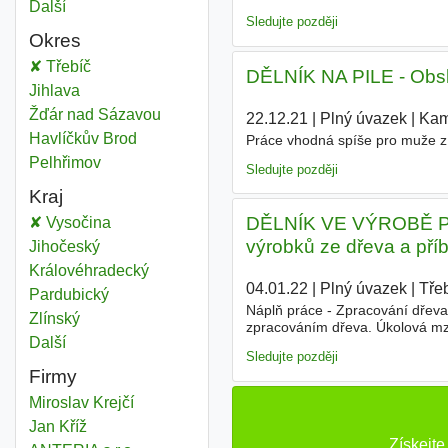
Další
města
Sledujte později
Okres
Dělník pile
Třebíč
Okres
DĚLNÍK NA PILE - Obslu
Dělník pile
Jihlava
Okres
Dělník pile
Žďár nad Sázavou
Okres
22.12.21
|
Plný úvazek
|
Kam
Dělník pile
Havlíčkův Brod
Okres
Práce vhodná spíše pro muže z 
Dělník pile
Pelhřimov
Okres
Sledujte později
Kraj
DĚLNÍK VE VÝROBĚ PA
Dělník pile
Vysočina
Kraj
výrobků ze dřeva a pří
Dělník pile
Jihočeský
Kraj
Dělník pile
Královéhradecký
Kraj
04.01.22
|
Plný úvazek
|
Tře
Dělník pile
Pardubický
Kraj
Náplň práce - Zpracování dřev
Dělník pile
Zlínský
Kraj
zpracováním dřeva. Úkolová mz
Další
kraj
fyzické náročnosti vhodné spíše
Sledujte později
Firmy
Miroslav Krejčí
Jan Kříž
Získejte