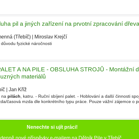
ha pil a jiných zařízení na prvotní zpracování dřev
enná (Třebíč)
|
Miroslav Krejčí
|
důvodu fyzické náročnosti
LET A NA PILE - OBSLUHA STROJŮ - Montážní dě
buzných materiálů
bíč
|
Jan Kříž
|
a na
pilách
, katru. - Ruční sbíjení palet. - Hoblování a další činnosti sp
da/časová mzda dle konkrétního typu práce. Pouze vážní zájemce o p
 pro muže. Kontakt - telefonicky Kříž Jan
Nenechte si ujít práci!
 denně nové příspěvky e-mailem na Dělník Pile v Třebíč.