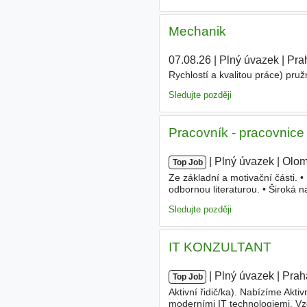
Mechanik
07.08.26
|
Plný úvazek
|
Pra
Rychlostí a kvalitou práce) pruž
Sledujte později
Pracovník - pracovnice 
|
|
Plný úvazek
|
Olo
Top Job
Ze základní a motivační části. 
odbornou literaturou. • Široká n
kurzy,
teambuildingové
akce, o
Sledujte později
IT KONZULTANT
|
|
Plný úvazek
|
Prah
Top Job
Aktivní řidič/ka). Nabízíme Akti
moderními IT technologiemi. Vzd