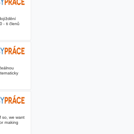
dojíždění
 - ti členů
Reálnou
stematicky
If so, we want
for making