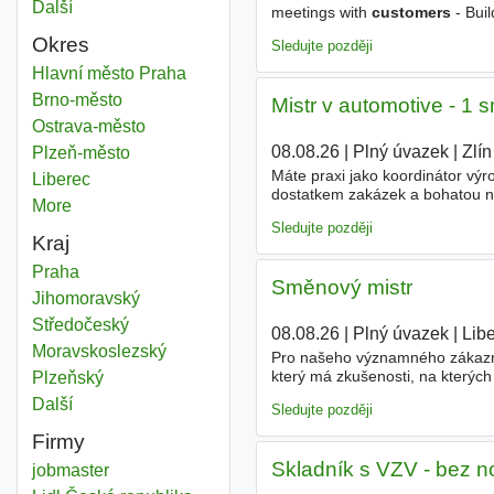
Další
města
meetings with
customers
- Bui
closely with the manufacturer's
Okres
Sledujte později
Customer service team member
Hlavní město Praha
Okres
Customer service team member
Brno-město
Okres
Mistr v automotive - 1 
Customer service team member
Ostrava-město
Okres
08.08.26
|
Plný úvazek
|
Zlín
Customer service team member
Plzeň-město
Okres
Máte praxi jako koordinátor výr
Customer service team member
Liberec
Okres
dostatkem zakázek a bohatou na
More
districts
dodržování standardů BOZP v pr
Sledujte později
Kraj
Customer service team member
Praha
Kraj
Směnový mistr
Customer service team member
Jihomoravský
Kraj
Customer service team member
Středočeský
Kraj
08.08.26
|
Plný úvazek
|
Lib
Customer service team member
Moravskoslezský
Kraj
Pro našeho významného zákazní
který má zkušenosti, na kterýc
Customer service team member
Plzeňský
Kraj
směny z hlediska výroby, logisti
Další
kraj
Sledujte později
Firmy
Skladník s VZV - bez n
jobmaster