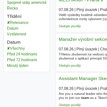
Customer service team member
Spojené státy americké
Customer service team member
Řecko
07.08.26
|
Plný úvazek
|
Pra
Vidět výsledky kvalitně odveden
Třídění
ovlivnitelnost mzdy výkonem (ryc
Relevance
teamu
) jednosměnný provoz Vzd
Sledujte později
Datum
Vzdálenost
Manažer výrobní sekce
Datum
Všechny
07.08.26
|
Plný úvazek
|
Cho
Před 24 hodinami
Tříletou zkušenost na vedoucí po
zkušenost s aplikací principů 
Před 72 hodinami
identifikovat a odstraňovat prov
Minulý týden
Sledujte později
Assistant Manager Ske
07.08.26
|
Plný úvazek
|
Pra
Are you a natural leader who th
you to join our
team
as a ‘Skech
sure our
customers
are stoked,
Sledujte později