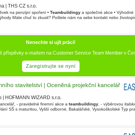
ha
|
THS CZ s.r.o.
|
ěvek na penzijní spoření •
Teambuildingy
a společné akce • Výhodné
ýhody Máte chuť to zkusit? Pošlete nám na sebe kontakt nebo životopis
, Vyučení, SŠ s maturitou Typ pracovního poměru Plný úvazek
Nenechte si ujít práci!
vé příspěvky e-mailem na Customer Service Team Member v Če
Zaregistrujte se nyní
ního stavitelství | Oceněná projekční kancelář
o
|
HOFMANN WIZARD s.r.o.
|
 kancelář, - pravidelné firemní akce a
teambuildingy
, - výběrovou itals
lání SŠ s maturitou, Vyšší odborné, Bakalářské, Vysokoškolské Typ pr