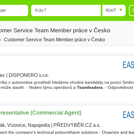
Místo
Radius
esults.
Type 1 or more characters for
results.
tomer Service Team Member práce v Česko
Customer Service Team Member práce v Česko
rec
|
DISPONERO s.r.o.
ka z automotive prostředí hledáme vhodné kandidáty na pozici Směn
h může stavět. - Vedení týmu operátorů a
Teamleadera
. - Odpovědnost 
ky, kvality a technologie. - Proškolení svěřeného
resentative (Commercial Agent)
ták, Vizovice, Napajedla
|
PŘEDVÝBĚR.CZ a.s.
sent the company's technical polyurethane solutions - Organize and le