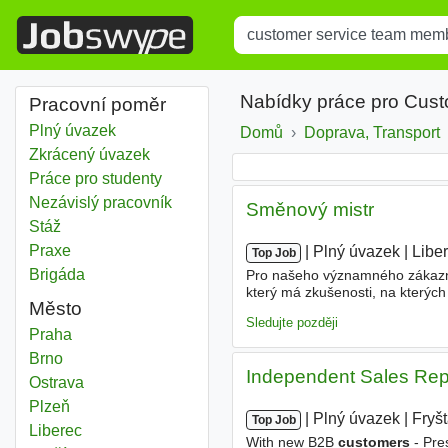
Title
Type 1 or more characters for r
Nabídky práce pro Cus
Pracovní poměr
Plný úvazek
Domů
Doprava, Transport
Zkrácený úvazek
Práce pro studenty
Nezávislý pracovník
Směnový mistr
Stáž
Praxe
|
|
Plný úvazek
|
Libe
Top Job
Brigáda
Pro našeho významného zákazní
který má zkušenosti, na kterýc
Město
směny z hlediska výroby, logisti
Sledujte později
Customer service team member
Praha
Customer service team member
Brno
Independent Sales Rep
Customer service team member
Ostrava
Customer service team member
Plzeň
|
|
Plný úvazek
|
Fryš
Top Job
Customer service team member
Liberec
With new B2B
customers
- Pre