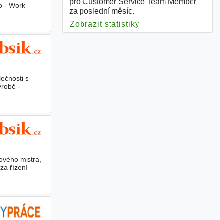
pro Customer Service Team Member
io - Work
za poslední měsíc.
Zobrazit statistiky
pro Customer Servi
lečnosti s
ýrobě -
ového mistra,
za řízení