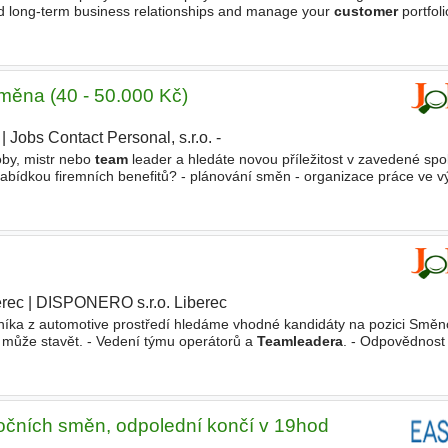
ld long-term business relationships and manage your
customer
portfol
 sales and technical
teams
when preparing quotations
směna (40 - 50.000 Kč)
|
Jobs Contact Personal, s.r.o. -
oby, mistr nebo
team
leader a hledáte novou příležitost v zavedené spo
bídkou firemních benefitů? - plánování směn - organizace práce ve v
ovozu - dohled nad kvalitou produkce - podpora
erec
|
DISPONERO s.r.o. Liberec
ka z automotive prostředí hledáme vhodné kandidáty na pozici Směn
h může stavět. - Vedení týmu operátorů a
Teamleadera
. - Odpovědnost 
ky, kvality a technologie. - Proškolení svěřeného
očních směn, odpolední končí v 19hod