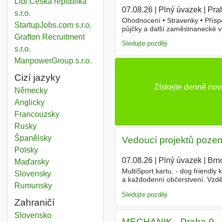
Lidl Česká republika
07.08.26
|
Plný úvazek
|
Pra
s.r.o.
Ohodnocení • Stravenky • Přísp
StartupJobs.com s.r.o.
půjčky a další zaměstnanecké v
Grafton Recruitment
vám ozveme! Vzdělání Základní
Sledujte později
s.r.o.
ManpowerGroup s.r.o.
Cizí jazyky
Získejte denně no
Německy
Anglicky
Francouzsky
Rusky
Španělsky
️Vedoucí projektů pozem
Polsky
07.08.26
|
Plný úvazek
|
Brn
Maďarsky
MultiSport kartu, - dog friendly
Slovensky
a každodenní občerstvení. Vzdě
Rumunsky
poměru Plný úvazek
Sledujte později
Zahraničí
Customer service team member
Slovensko
MECHANIK - Praha 9