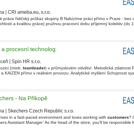
ha
|
CRI ameba.eu, s.r.o.
é práce řidičský průkaz skupiny B Nabízíme práci přímo v Praze - bez 
hlostí a kvalitou práce) pružnou pracovní dobu příjemný kolektiv (do 10
ělání Vyučení, SŠ s maturitou, Vyšší odborné Typ
 a procesní technolog
ceň
|
Spin HR s.r.o.
zici (mistr,
teamleader
) v průmyslovém odvětví. Metodická zdatnost 
5S a KAIZEN přímo v reálném provozu. Analytické myšlení Schopnost sy
ozní bariéry a vášeň pro trvalé zlepšování procesů
chers - Na Příkopě
ha
|
Skechers Czech Republic s.r.o.
|
rives in a fast-paced environment and loves working with
customers
? 
ers Assistant Manager’ As the head of the store, you'll be responsible 
 our sales are through the roof, and our