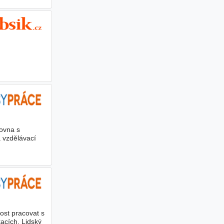
hovna s
a vzdělávací
nost pracovat s
acích. Lidský