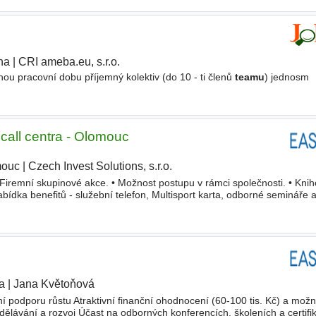
ha
|
CRI ameba.eu, s.r.o.
nou pracovní dobu příjemný kolektiv (do 10 - ti členů
teamu
) jednosm
call centra - Olomouc
mouc
|
Czech Invest Solutions, s.r.o.
|
• Firemní skupinové akce. • Možnost postupu v rámci společnosti. • Kni
abídka benefitů - služební telefon, Multisport karta, odborné semináře 
bčerstvení na pracovišti. Vzdělání Základní, Vyučení
a
|
Jana Květoňová
|
vní podporu růstu Atraktivní finanční ohodnocení (60-100 tis. Kč) a mož
ělávání a rozvoj Účast na odborných konferencích, školeních a certifik