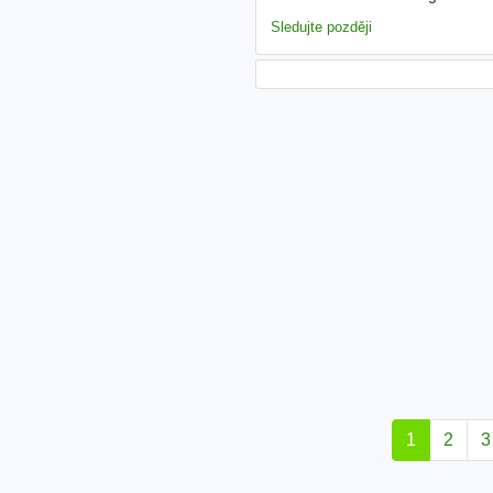
přístup & Balanc Skvělý
teambu
Sledujte později
1
2
3