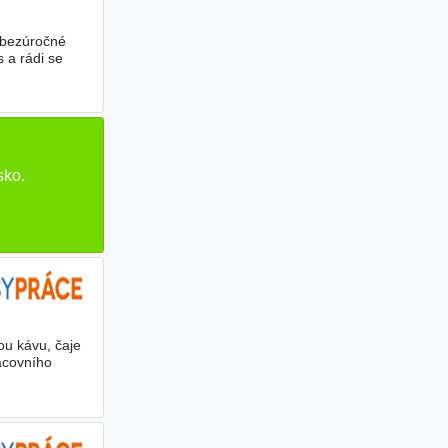
 bezúročné
 a rádi se
sko.
kou kávu, čaje
acovního