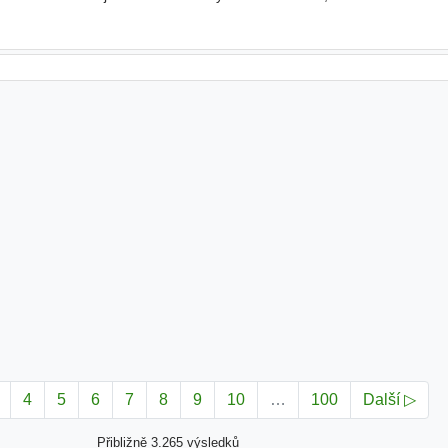
ildingový
kolektiv a unikátní benefit
4
5
6
7
8
9
10
…
100
Další ▷
Přibližně 3.265 výsledků