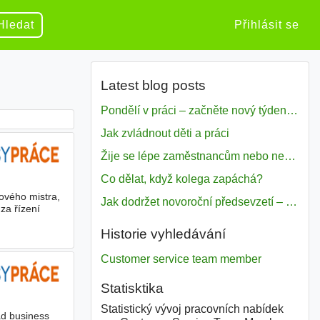
Hledat
Přihlásit se
Latest blog posts
Pondělí v práci – začněte nový týden s motivací
Jak zvládnout děti a práci
Žije se lépe zaměstnancům nebo nezavislým pracovníkům
Co dělat, když kolega zapáchá?
ového mistra,
Jak dodržet novoroční předsevzetí – naše tipy pro dobrý začátek roku 2018
za řízení
Historie vyhledávání
Customer service team member
Statisktika
Statistický vývoj pracovních nabídek
ad business