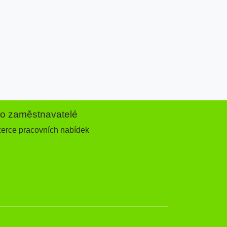
ro zaměstnavatelé
zerce pracovních nabídek