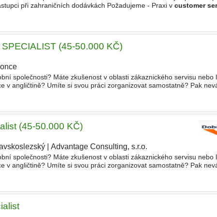
ástupci při zahraničních dodávkách Požadujeme - Praxi v
customer ser
inárodním prostředí - výhodou - Zkušenost
PECIALIST (45-50.000 KČ)
once
robní společnosti? Máte zkušenost v oblasti zákaznického servisu nebo l
v angličtině? Umíte si svou práci zorganizovat samostatně? Pak nevá
te se do týmu na pozici
CUSTOMER SERVICE
alist (45-50.000 KČ)
avskoslezský
|
Advantage Consulting, s.r.o.
robní společnosti? Máte zkušenost v oblasti zákaznického servisu nebo l
v angličtině? Umíte si svou práci zorganizovat samostatně? Pak nevá
te se do týmu na pozici
CUSTOMER SERVICE
alist