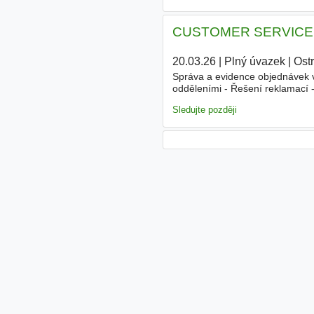
CUSTOMER SERVICE S
20.03.26
|
Plný úvazek
|
Ost
Správa a evidence objednávek v
odděleními - Řešení reklamací 
- Reporting
Sledujte později