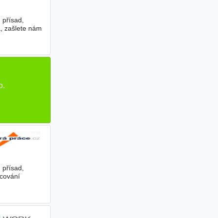
 přísad,
a, zašlete nám
o.
 přísad,
acování