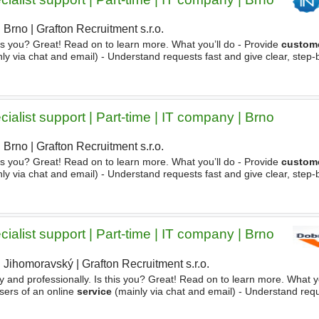
Brno
|
Grafton Recruitment s.r.o.
|
his you? Great! Read on to learn more. What you’ll do - Provide
custom
ly via chat and email) - Understand requests fast and give clear, step-
nical issues and escalate more complex cases
alist support | Part-time | IT company | Brno
Brno
|
Grafton Recruitment s.r.o.
|
his you? Great! Read on to learn more. What you’ll do - Provide
custom
ly via chat and email) - Understand requests fast and give clear, step-
nical issues and escalate more complex cases
alist support | Part-time | IT company | Brno
Jihomoravský
|
Grafton Recruitment s.r.o.
y and professionally. Is this you? Great! Read on to learn more. What yo
sers of an online
service
(mainly via chat and email) - Understand requ
ce - Handle common technical issues