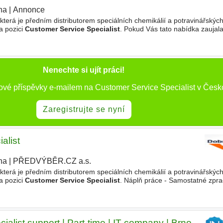
ha
|
Annonce
která je předním distributorem speciálních chemikálií a potravinářských
a pozici
Customer Service Specialist
. Pokud Vás tato nabídka zaujal
deme Vás v nejbližší době kontaktovat
Nenechte si ujít práci!
ové příspěvky e-mailem na Customer Service Specialist v Česk
Zaregistrujte se nyní
alist
ha
|
PŘEDVÝBĚR.CZ a.s.
která je předním distributorem speciálních chemikálií a potravinářských
a pozici
Customer Service Specialist
. Náplň práce - Samostatné zpr
importní a exportní dopravy - Každodenní komunikace
alist support | Part-time | IT company | Brno