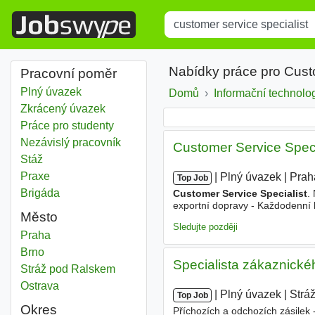
Title
Type 1 or more characters for r
Nabídky práce pro Cust
Pracovní poměr
Plný úvazek
Domů
Informační technolo
Zkrácený úvazek
Práce pro studenty
Nezávislý pracovník
Customer Service Speci
Stáž
Praxe
|
|
Plný úvazek
|
Prah
Top Job
Brigáda
Customer Service Specialist
.
exportní dopravy - Každodenní 
Město
Podpora obchodního týmu (tvorb
Sledujte později
Customer service specialist
Praha
Customer service specialist
Brno
Specialista zákaznickéh
Customer service specialist
Stráž pod Ralskem
Customer service specialist
Ostrava
|
|
Plný úvazek
|
Strá
Top Job
Okres
Příchozích a odchozích zásilek