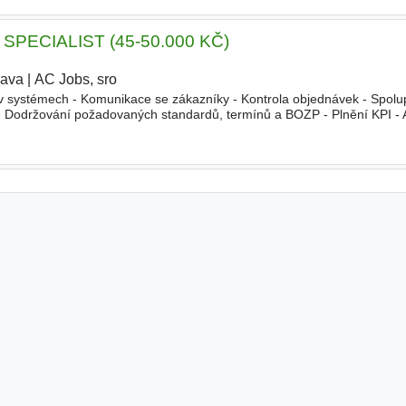
PECIALIST (45-50.000 KČ)
rava
|
AC Jobs, sro
|
 systémech - Komunikace se zákazníky - Kontrola objednávek - Spolu
- Dodržování požadovaných standardů, termínů a BOZP - Plnění KPI - A