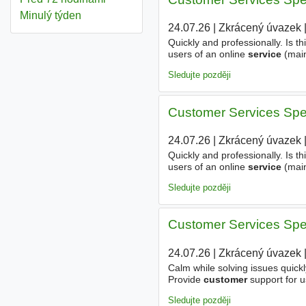
Minulý týden
24.07.26
|
Zkrácený úvazek
|
Quickly and professionally. Is t
users of an online
service
(main
guidance - Handle common tech
Sledujte později
Customer Services Speci
24.07.26
|
Zkrácený úvazek
|
Quickly and professionally. Is t
users of an online
service
(main
guidance - Handle common tech
Sledujte později
Customer Services Speci
24.07.26
|
Zkrácený úvazek
|
Calm while solving issues quickl
Provide
customer
support for u
give clear, step-by-step guidan
Sledujte později