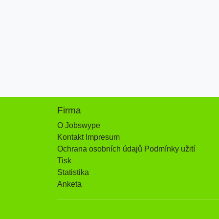
Firma
O Jobswype
Kontakt Impresum
Ochrana osobních údajů Podmínky užití
Tisk
Statistika
Anketa