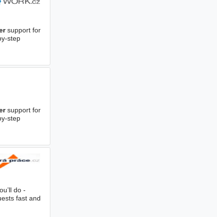
er
support for
by-step
er
support for
by-step
u’ll do -
ests fast and