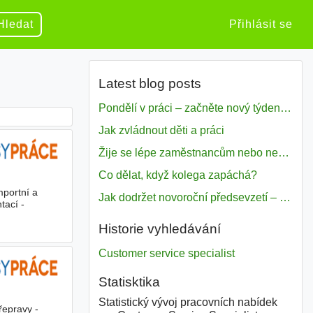
Hledat
Přihlásit se
Latest blog posts
Pondělí v práci – začněte nový týden s motivací
Jak zvládnout děti a práci
Žije se lépe zaměstnancům nebo nezavislým pracovníkům
Co dělat, když kolega zapáchá?
mportní a
Jak dodržet novoroční předsevzetí – naše tipy pro dobrý začátek roku 2018
tací -
Historie vyhledávání
Customer service specialist
Statisktika
Statistický vývoj pracovních nabídek
řepravy -