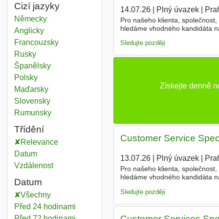
Cizí jazyky
14.07.26
|
Plný úvazek
|
Pra
Německy
Pro našeho klienta, společnost, 
hledáme vhodného kandidáta n
Anglicky
Váš strukturovaný životopis. Bu
Francouzsky
Sledujte později
Rusky
Španělsky
Polsky
Získejte denně n
Maďarsky
Slovensky
Rumunsky
Třídění
Customer Service Speci
Relevance
Datum
13.07.26
|
Plný úvazek
|
Pra
Vzdálenost
Pro našeho klienta, společnost, 
hledáme vhodného kandidáta n
Datum
objednávek včetně koordinace 
Sledujte později
Všechny
Před 24 hodinami
Customer Services Speci
Před 72 hodinami