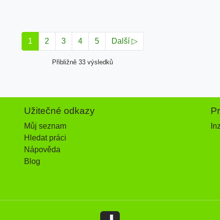
1
2
3
4
5
Další ▷
Přibližně 33 výsledků
Užitečné odkazy
P
Můj seznam
In
Hledat práci
Nápověda
Blog