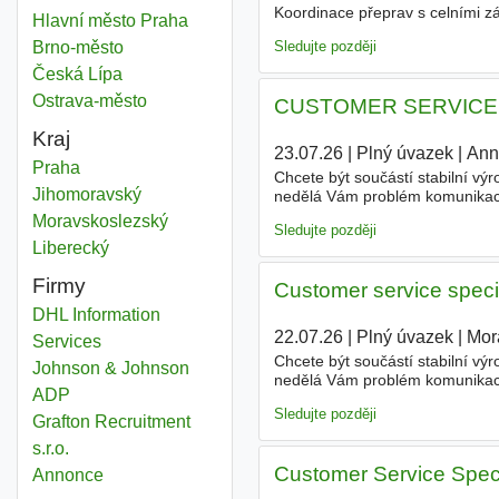
Koordinace přeprav s celními z
Customer service specialist
Hlavní město Praha
Okres
nebo administrativní roli v mez
Sledujte později
Customer service specialist
Brno-město
Okres
Customer service specialist
Česká Lípa
Okres
Customer service specialist
Ostrava-město
Okres
CUSTOMER SERVICE S
Kraj
23.07.26
|
Plný úvazek
|
Ann
Customer service specialist
Praha
Kraj
Chcete být součástí stabilní vý
Customer service specialist
Jihomoravský
Kraj
nedělá Vám problém komunikace 
pošlete mi Váš životopis! Přidej
Customer service specialist
Moravskoslezský
Kraj
Sledujte později
Customer service specialist
Liberecký
Kraj
Firmy
Customer service speci
DHL Information
22.07.26
|
Plný úvazek
|
Mor
Services
Chcete být součástí stabilní vý
Johnson & Johnson
nedělá Vám problém komunikace 
ADP
pošlete mi Váš životopis! Přidej
Sledujte později
Grafton Recruitment
s.r.o.
Customer Service Speci
Annonce