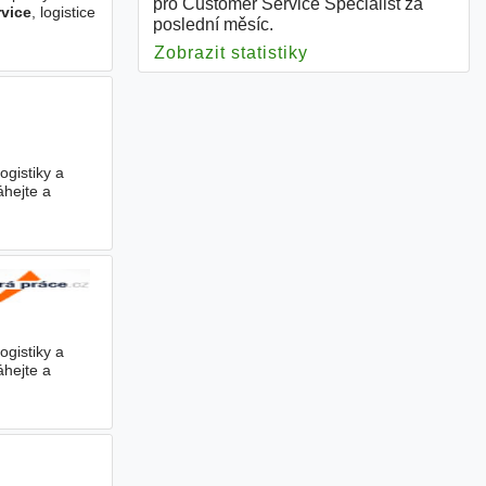
pro Customer Service Specialist za
vice
, logistice
poslední měsíc.
Zobrazit statistiky
pro Customer Servic
ogistiky a
hejte a
ogistiky a
hejte a