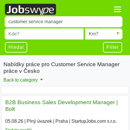
Title
Type 1 or more characters for results.
Místo
Radius
Type 1 or more characters for results.
Hledat
Filter
Nabídky práce pro Customer Service Manager
práce v Česko
Back to category
B2B Business Sales Development Manager |
Bolt
05.08.26
|
Plný úvazek
|
Praha
|
StartupJobs.com s.r.o.
Sledujte později