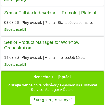
Senior Fullstack developer - Remote | Plateful
03.08.26
|
Plný úvazek
|
Praha
|
StartupJobs.com s.r.o.
Sledujte později
Senior Product Manager for Workflow
Orchestration
14.07.26
|
Plný úvazek
|
Praha
|
TipTopJob Czech
|
Sledujte později
Nenechte si ujít práci!
Získejte denně nové příspěvky e-mailem na Customer
Service Manager v Česko.
Zaregistrujte se nyní