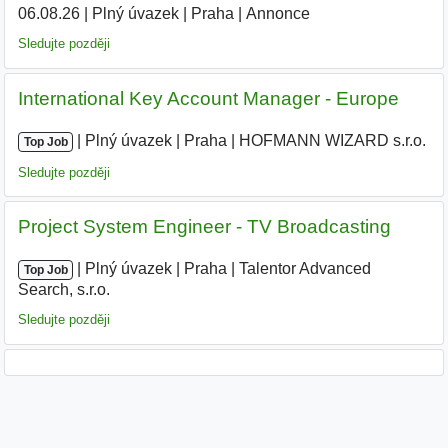
06.08.26
|
Plný úvazek
|
Praha
|
Annonce
Sledujte později
International Key Account Manager - Europe
|
|
Plný úvazek
|
Praha
|
HOFMANN WIZARD s.r.o.
|
Top Job
Sledujte později
Project System Engineer - TV Broadcasting
|
|
Plný úvazek
|
Praha
|
Talentor Advanced
Top Job
Search, s.r.o.
|
Sledujte později