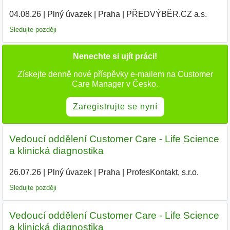
04.08.26
|
Plný úvazek
|
Praha
|
PŘEDVÝBĚR.CZ a.s.
|
Sledujte později
Nenechte si ujít práci!
Získejte denně nové příspěvky e-mailem na Customer
Care Manager v Česko.
Zaregistrujte se nyní
Vedoucí oddělení Customer Care - Life Science
a klinická diagnostika
26.07.26
|
Plný úvazek
|
Praha
|
ProfesKontakt, s.r.o.
Sledujte později
Vedoucí oddělení Customer Care - Life Science
a klinická diagnostika