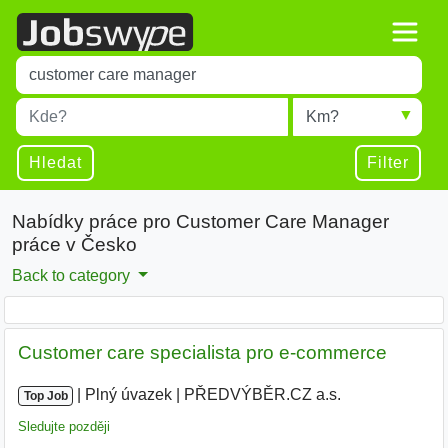
Title
Type 1 or more characters for results.
Místo
Radius
Type 1 or more characters for results.
Hledat
Filter
Nabídky práce pro Customer Care Manager
práce v Česko
Back to category
Customer care specialista pro e-commerce
|
|
Plný úvazek
|
PŘEDVÝBĚR.CZ a.s.
Top Job
Sledujte později