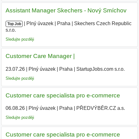
Assistant Manager Skechers - Nový Smíchov
|
|
Plný úvazek
|
Praha
|
Skechers Czech Republic
Top Job
s.r.o.
|
Sledujte později
Customer Care Manager |
23.07.26
|
Plný úvazek
|
Praha
|
StartupJobs.com s.r.o.
Sledujte později
Customer care specialista pro e-commerce
06.08.26
|
Plný úvazek
|
Praha
|
PŘEDVÝBĚR.CZ a.s.
Sledujte později
Customer care specialista pro e-commerce