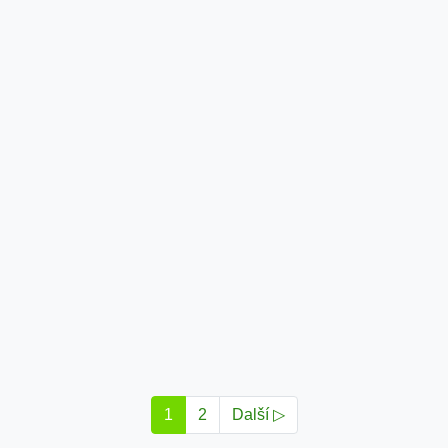
1
2
Další ▷