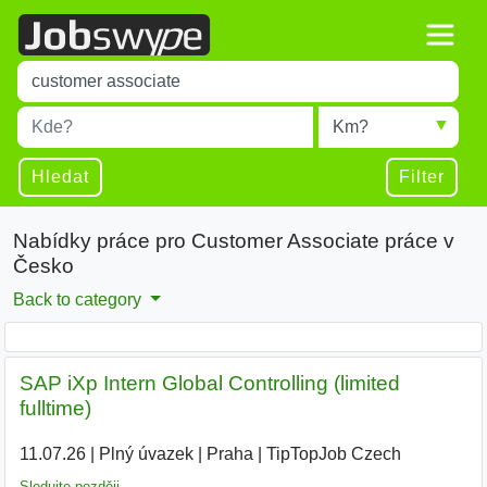
Title
Type 1 or more characters for results.
Místo
Radius
Type 1 or more characters for results.
Hledat
Filter
Nabídky práce pro Customer Associate práce v
Česko
Back to category
SAP iXp Intern Global Controlling (limited
fulltime)
11.07.26
|
Plný úvazek
|
Praha
|
TipTopJob Czech
|
Sledujte později