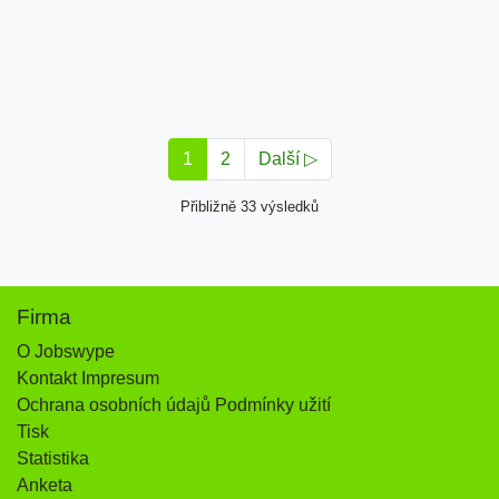
1
2
Další ▷
Přibližně 33 výsledků
Firma
O Jobswype
Kontakt Impresum
Ochrana osobních údajů Podmínky užití
Tisk
Statistika
Anketa