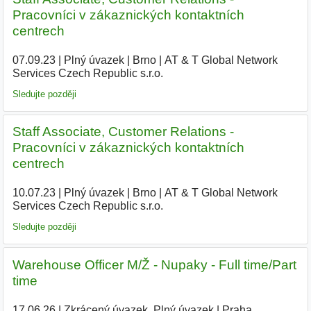
Pracovníci v zákaznických kontaktních
centrech
07.09.23
|
Plný úvazek
|
Brno
|
AT & T Global Network
Services Czech Republic s.r.o.
|
Sledujte později
Staff Associate, Customer Relations -
Pracovníci v zákaznických kontaktních
centrech
10.07.23
|
Plný úvazek
|
Brno
|
AT & T Global Network
Services Czech Republic s.r.o.
|
Sledujte později
Warehouse Officer M/Ž - Nupaky - Full time/Part
time
17.06.26
|
Zkrácený úvazek, Plný úvazek
|
Praha
|