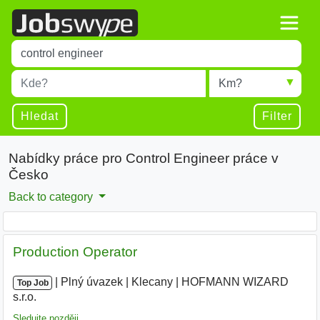
Title
Type 1 or more characters for results.
Místo
Radius
Type 1 or more characters for results.
Hledat
Filter
Nabídky práce pro Control Engineer práce v
Česko
Back to category
Production Operator
|
|
Plný úvazek
|
Klecany
|
HOFMANN WIZARD
Top Job
s.r.o.
|
Sledujte později