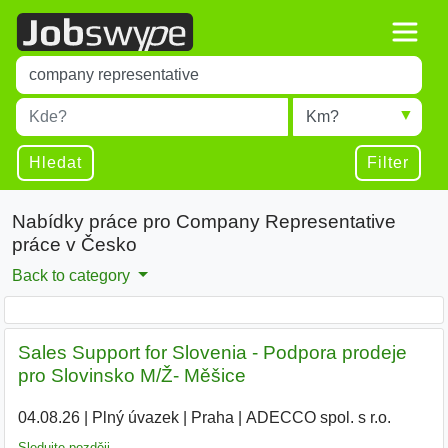
Title
Type 1 or more characters for results.
Místo
Radius
Type 1 or more characters for results.
Hledat
Filter
Nabídky práce pro Company Representative
práce v Česko
Back to category
Sales Support for Slovenia - Podpora prodeje
pro Slovinsko M/Ž- Měšice
04.08.26
|
Plný úvazek
|
Praha
|
ADECCO spol. s r.o.
|
Sledujte později