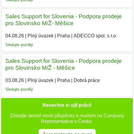
Sales Support for Slovenia - Podpora prodeje
pro Slovinsko M/Ž- Měšice
04.08.26
|
Plný úvazek
|
Praha
|
ADECCO spol. s r.o.
|
Sledujte později
Sales Support for Slovenia - Podpora prodeje
pro Slovinsko M/Ž - Měšice
03.08.26
|
Plný úvazek
|
Praha
|
Dobrá práce
Sledujte později
Nenechte si ujít práci!
Získejte denně nové příspěvky e-mailem na Company
Representative v Česko.