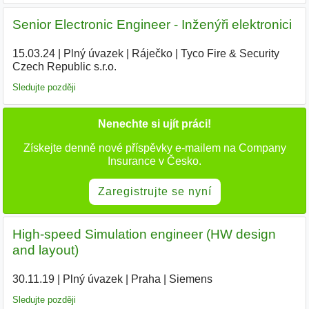
Senior Electronic Engineer - Inženýři elektronici
15.03.24
|
Plný úvazek
|
Ráječko
|
Tyco Fire & Security
Czech Republic s.r.o.
|
Sledujte později
Nenechte si ujít práci!
Získejte denně nové příspěvky e-mailem na Company
Insurance v Česko.
Zaregistrujte se nyní
High-speed Simulation engineer (HW design
and layout)
30.11.19
|
Plný úvazek
|
Praha
|
Siemens
|
Sledujte později