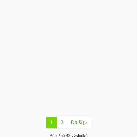
1
2
Další ▷
Přibližně 43 výsledků