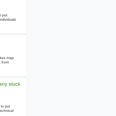
o put
ndividuals
makes map
k from
any stock
to put
technical