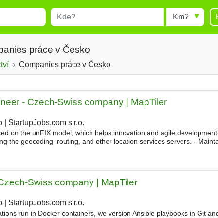
Místo
Radius
esults.
Type 1 or more characters for
results.
panies práce v Česko
tví
Companies práce v Česko
gineer - Czech-Swiss company | MapTiler
o
|
StartupJobs.com s.r.o.
|
sed on the unFIX model, which helps innovation and agile developmen
ng the geocoding, routing, and other location services servers. - Maint
ntinually improve search results and routing output
 Czech-Swiss company | MapTiler
o
|
StartupJobs.com s.r.o.
|
cations run in Docker containers, we version Ansible playbooks in Git a