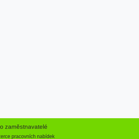
ro zaměstnavatelé
zerce pracovních nabídek