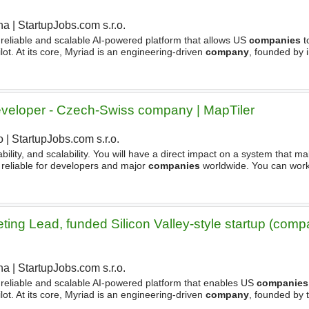
ha
|
StartupJobs.com s.r.o.
reliable and scalable AI-powered platform that allows US
companies
t
ot. At its core, Myriad is an engineering-driven
company
, founded by i
ds, forged in Silicon Valley and molded
veloper - Czech-Swiss company | MapTiler
o
|
StartupJobs.com s.r.o.
|
ility, and scalability. You will have a direct impact on a system that 
 reliable for developers and major
companies
worldwide. You can wor
in our newly renovated modern office (https
ing Lead, funded Silicon Valley-style startup (comp
ha
|
StartupJobs.com s.r.o.
 reliable and scalable AI-powered platform that enables US
companies
ot. At its core, Myriad is an engineering-driven
company
, founded by 
y and driven by necessity. Our engineering team