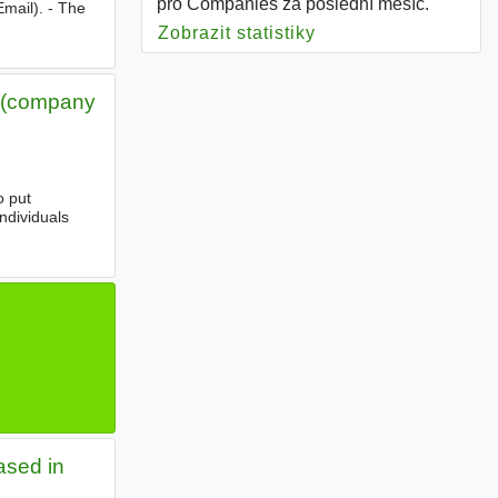
pro Companies za poslední měsíc.
mail). - The
Zobrazit statistiky
pro Companies
p (company
o put
ndividuals
ased in