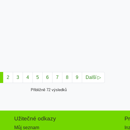
2
3
4
5
6
7
8
9
Další ▷
Přibližně 72 výsledků
Užitečné odkazy
P
Můj seznam
In