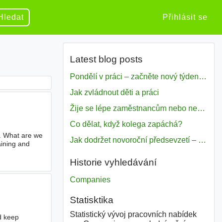
Hledat
Přihlásit se
Latest blog posts
Pondělí v práci – začněte nový týden s motivací
Jak zvládnout děti a práci
Žije se lépe zaměstnancům nebo nezavislým pracovníkům
Co dělat, když kolega zapáchá?
t. What are we
Jak dodržet novoroční předsevzetí – naše tipy pro dobrý začátek roku 2018
aining and
Historie vyhledávání
Companies
Statisktika
Statistický vývoj pracovních nabídek
nd keep