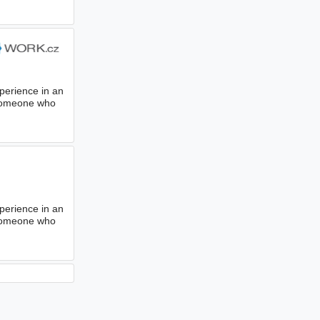
xperience in an
m-someone who
xperience in an
m-someone who