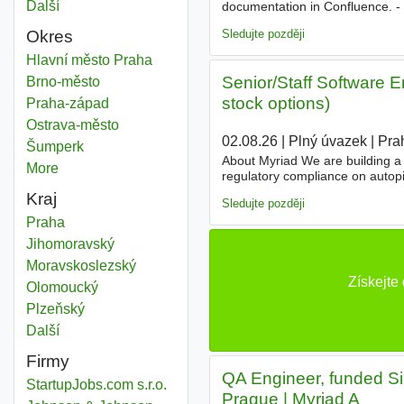
Další
města
documentation in Confluence. -
company's
structure is based 
Sledujte později
Okres
Companies
Hlavní město Praha
Okres
Senior/Staff Software E
Companies
Brno-město
Okres
stock options)
Companies
Praha-západ
Okres
Companies
Ostrava-město
Okres
02.08.26
|
Plný úvazek
|
Pra
Companies
Šumperk
Okres
About Myriad We are building a 
More
districts
regulatory compliance on autopil
with robust technical backgroun
Kraj
Sledujte později
Companies
Praha
Kraj
Companies
Jihomoravský
Kraj
Companies
Moravskoslezský
Kraj
Získejte
Companies
Olomoucký
Kraj
Companies
Plzeňský
Kraj
Další
kraj
Firmy
QA Engineer, funded Sil
StartupJobs.com s.r.o.
Prague | Myriad A