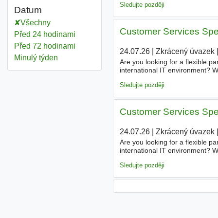
Sledujte později
Datum
Všechny
Customer Services Speci
Před 24 hodinami
Před 72 hodinami
24.07.26
|
Zkrácený úvazek
|
Minulý týden
Are you looking for a flexible p
international IT environment? W
enjoys communication and can st
Sledujte později
Customer Services Speci
24.07.26
|
Zkrácený úvazek
|
Are you looking for a flexible p
international IT environment? W
enjoys communication and can st
Sledujte později