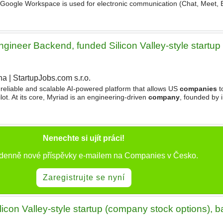
 Google Workspace is used for electronic communication (Chat, Meet, E
on the unFIX model, which helps innovation and agile
ngineer Backend, funded Silicon Valley-style startu
ha
|
StartupJobs.com s.r.o.
reliable and scalable AI-powered platform that allows US
companies
t
ot. At its core, Myriad is an engineering-driven
company
, founded by i
ds, forged in Silicon Valley and molded
Nenechte si ujít práci!
 denně nové příspěvky e-mailem na Companies v Česko.
Zaregistrujte se nyní
icon Valley-style startup (company stock options), b