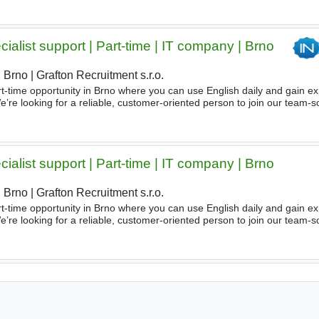
alist support | Part-time | IT company | Brno
Brno
|
Grafton Recruitment s.r.o.
|
art-time opportunity in Brno where you can use English daily and gain e
e’re looking for a reliable, customer-oriented person to join our tea
ay calm while solving issues quickly
alist support | Part-time | IT company | Brno
Brno
|
Grafton Recruitment s.r.o.
|
art-time opportunity in Brno where you can use English daily and gain e
e’re looking for a reliable, customer-oriented person to join our tea
ay calm while solving issues quickly