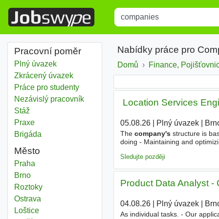
Title
Type 1 or more characters for r
Nabídky práce pro Com
Pracovní poměr
Plný úvazek
Domů
Finance, Pojišťovnic
Zkrácený úvazek
Práce pro studenty
Nezávislý pracovník
️ Location Services En
Stáž
Praxe
05.08.26
|
Plný úvazek
|
Brn
The
company's
structure is ba
Brigáda
doing - Maintaining and optimizi
Město
improving local databases to co
Sledujte později
Companies
Praha
Companies
Brno
Product Data Analyst -
Companies
Roztoky
Companies
Ostrava
04.08.26
|
Plný úvazek
|
Brn
Companies
Loštice
As individual tasks. - Our appli