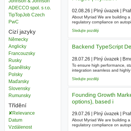
Johnson & Johnson
ADECCO spol. s r.o.
02.08.26
|
Plný úvazek
|
Pra
TipTopJob Czech
About Myriad We are building a 
PwC
regulatory compliance on autopil
with robust technical backgroun
Sledujte později
Cizí jazyky
Německy
Backend TypeScript De
Anglicky
Francouzsky
28.07.26
|
Plný úvazek
|
Brn
Rusky
To ensure high performance, stab
Španělsky
integration seamless and highly
Polsky
anywhere in Czechia or join us 
Sledujte později
Maďarsky
Slovensky
Founding Growth Market
Rumunsky
options), based i
Třídění
Relevance
29.07.26
|
Plný úvazek
|
Pra
Datum
About Myriad We are building a
regulatory compliance on autopil
Vzdálenost
leaders shaped in Silicon Valle