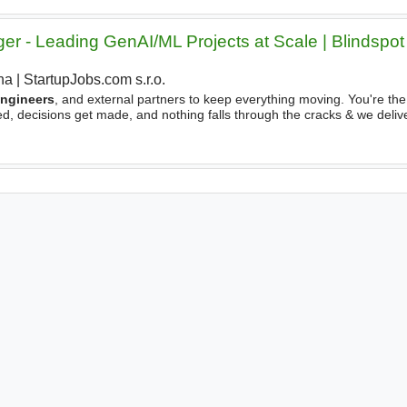
er - Leading GenAI/ML Projects at Scale | Blindspot
ha
|
StartupJobs.com s.r.o.
|
ngineers
, and external partners to keep everything moving. You're th
d, decisions get made, and nothing falls through the cracks & we deliv
ically sophisticated and will challenge you