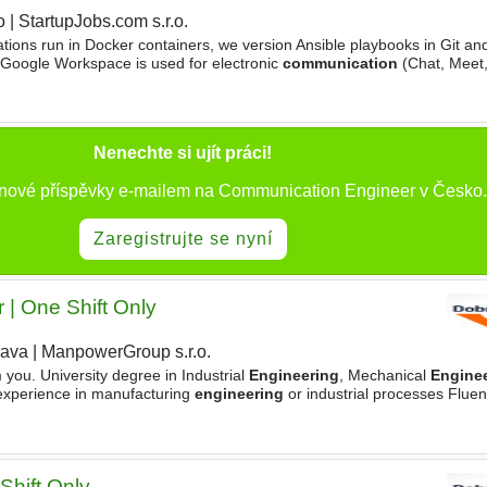
o
|
StartupJobs.com s.r.o.
|
cations run in Docker containers, we version Ansible playbooks in Git a
 Google Workspace is used for electronic
communication
(Chat, Meet,
 the unFIX model, which helps innovation and agile
Nenechte si ujít práci!
 nové příspěvky e-mailem na Communication Engineer v Česko.
Zaregistrujte se nyní
 | One Shift Only
rava
|
ManpowerGroup s.r.o.
 you. University degree in Industrial
Engineering
, Mechanical
Engine
s experience in manufacturing
engineering
or industrial processes Fluen
(daily use in an international environment) Strong
Shift Only