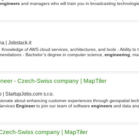
engineers
and managers who will train you in broadcasting technologi
y interact with presales, customer's or system
ha
|
Jobstack.it
|
 Knowledge of AWS cloud services, architectures, and tools - Ability to 
mmendations - Bachelor’s degree in computer science,
engineering
, ma
vantage - Strong
communication
skills - Customer
gineer - Czech-Swiss company | MapTiler
o
|
StartupJobs.com s.r.o.
|
ssionate about enhancing customer experiences through geospatial tec
Services
Engineer
to join our team of software
engineers
and data anal
map search, routing, elevation, and other
 Czech-Swiss company | MapTiler