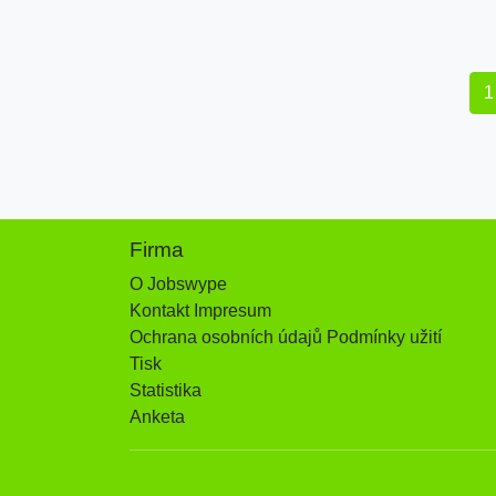
1
Firma
O Jobswype
Kontakt Impresum
Ochrana osobních údajů Podmínky užití
Tisk
Statistika
Anketa