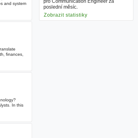
pro Communication Engineer za
es and system
poslední měsíc.
Zobrazit statistiky
pro Communication 
translate
th, finances,
hnology?
ysts. In this