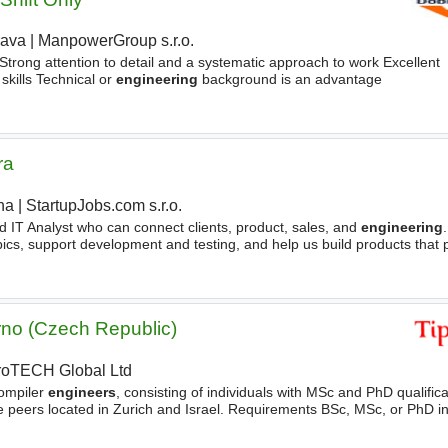
rava
|
ManpowerGroup s.r.o.
Strong attention to detail and a systematic approach to work Excellent
kills Technical or
engineering
background is an advantage
ra
ha
|
StartupJobs.com s.r.o.
|
d IT Analyst who can connect clients, product, sales, and
engineering
opics, support development and testing, and help us build products that p
ide. What Will You Do? - Create
no (Czech Republic)
roTECH Global Ltd
|
compiler
engineers
, consisting of individuals with MSc and PhD qualifica
te peers located in Zurich and Israel. Requirements BSc, MSc, or PhD 
, or a related field Proven track record