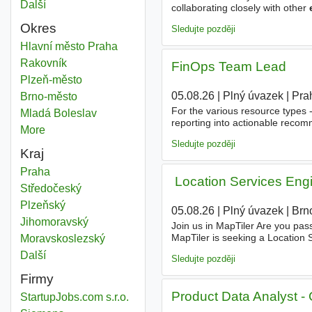
Další
města
collaborating closely with other
configurations. You will regularl
Okres
Sledujte později
Communication engineer
Hlavní město Praha
Okres
Communication engineer
Rakovník
Okres
FinOps Team Lead
Communication engineer
Plzeň-město
Okres
05.08.26
|
Plný úvazek
|
Pra
Communication engineer
Brno-město
Okres
For the various resource types -
Communication engineer
Mladá Boleslav
Okres
reporting into actionable reco
More
districts
or operations research - an ad
Sledujte později
Kraj
Communication engineer
Praha
Kraj
️ Location Services En
Communication engineer
Středočeský
Kraj
Communication engineer
Plzeňský
Kraj
05.08.26
|
Plný úvazek
|
Brn
Communication engineer
Jihomoravský
Kraj
Join us in MapTiler Are you pa
MapTiler is seeking a Location 
Communication engineer
Moravskoslezský
Kraj
role, you'll drive innovation in 
Další
kraj
Sledujte později
Firmy
Product Data Analyst -
StartupJobs.com s.r.o.