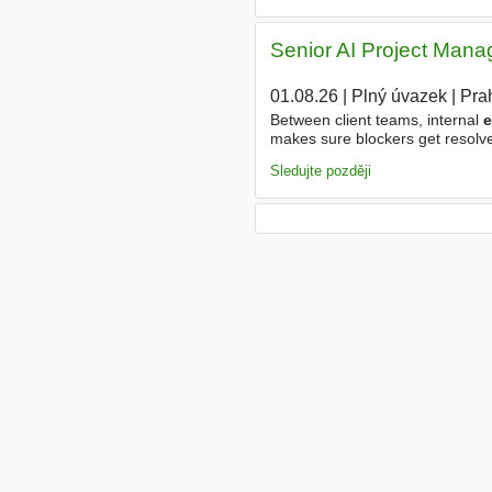
Senior AI Project Manag
01.08.26
|
Plný úvazek
|
Pra
Between client teams, internal
e
makes sure blockers get resolve
on budget. Our clients are techn
Sledujte později