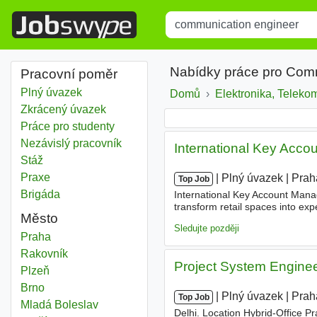
Title
Type 1 or more characters for r
Nabídky práce pro Com
Pracovní poměr
Plný úvazek
Domů
Elektronika, Teleko
Zkrácený úvazek
Práce pro studenty
Nezávislý pracovník
International Key Acco
Stáž
Praxe
|
|
Plný úvazek
|
Prah
Top Job
Brigáda
International Key Account Mana
transform retail spaces into e
Město
installation, we deliver comple
Sledujte později
Communication engineer
Praha
Communication engineer
Rakovník
Project System Enginee
Communication engineer
Plzeň
Communication engineer
Brno
|
|
Plný úvazek
|
Prah
Top Job
Communication engineer
Mladá Boleslav
Delhi. Location Hybrid-Office Pr