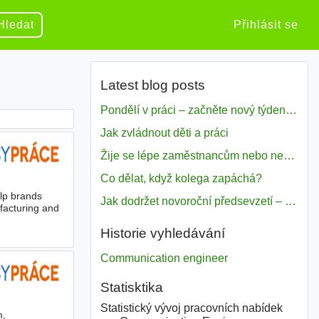
Hledat
Přihlásit se
Latest blog posts
Pondělí v práci – začněte nový týden s motivací
Jak zvládnout děti a práci
Žije se lépe zaměstnancům nebo nezavislým pracovníkům
Co dělat, když kolega zapáchá?
lp brands
Jak dodržet novoroční předsevzetí – naše tipy pro dobrý začátek roku 2018
acturing and
Historie vyhledávání
Communication engineer
Statisktika
Statistický vývoj pracovních nabídek
m,