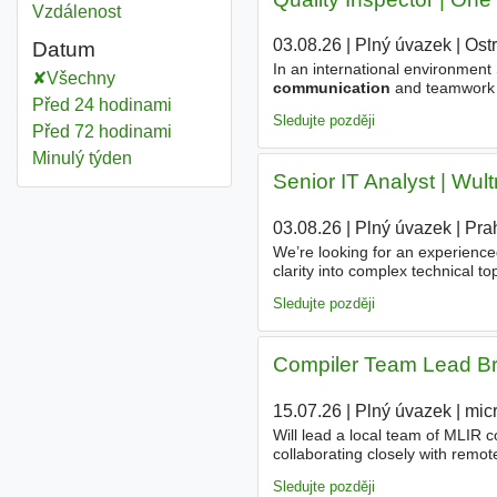
Vzdálenost
03.08.26
|
Plný úvazek
|
Ost
Datum
In an international environment 
Všechny
communication
and teamwork s
Před 24 hodinami
Sledujte později
Před 72 hodinami
Minulý týden
Senior IT Analyst | Wult
03.08.26
|
Plný úvazek
|
Pra
We’re looking for an experience
clarity into complex technical t
of digital banking users worldw
Sledujte později
Compiler Team Lead Br
15.07.26
|
Plný úvazek
|
mic
Will lead a local team of MLIR 
collaborating closely with remo
science, computer
engineering
Sledujte později