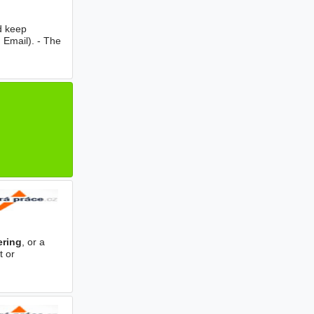
nd keep
 Email). - The
ering
, or a
t or