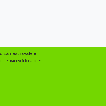
ro zaměstnavatelé
zerce pracovních nabídek