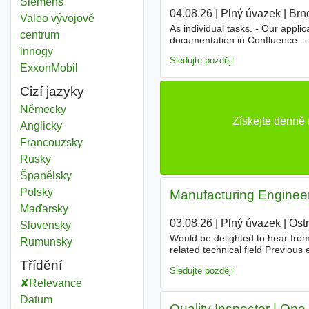
Siemens
04.08.26
|
Plný úvazek
|
Brn
Valeo vývojové
As individual tasks. - Our appli
centrum
documentation in Confluence. -
innogy
company's structure is based on
Sledujte později
ExxonMobil
Cizí jazyky
Německy
Získejte denně
Anglicky
Francouzsky
Rusky
Španělsky
Polsky
Manufacturing Engineer
Maďarsky
03.08.26
|
Plný úvazek
|
Ost
Slovensky
Would be delighted to hear from
Rumunsky
related technical field Previou
communicative
English skills 
Třídění
Sledujte později
Relevance
Datum
Quality Inspector | One 