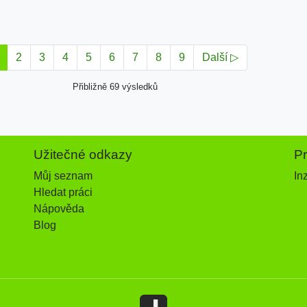
2
3
4
5
6
7
8
9
Další ▷
Přibližně 69 výsledků
Užitečné odkazy
P
Můj seznam
In
Hledat práci
Nápověda
Blog