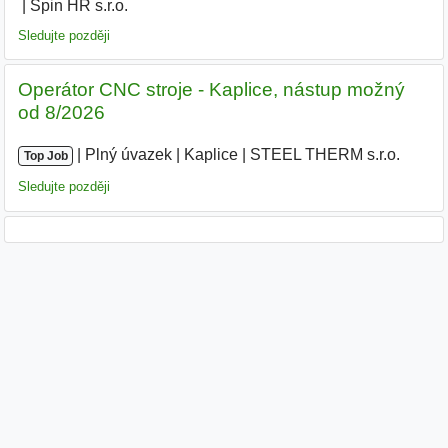
Spin HR s.r.o.
Sledujte později
Operátor CNC stroje - Kaplice, nástup možný
od 8/2026
|
|
Plný úvazek
|
Kaplice
|
STEEL THERM s.r.o.
|
Top Job
Sledujte později