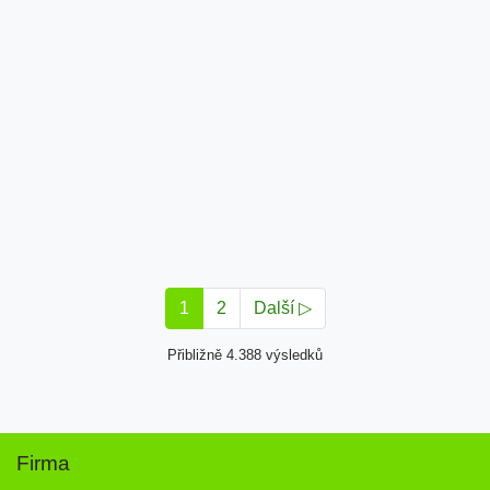
1
2
Další ▷
Přibližně 4.388 výsledků
Firma