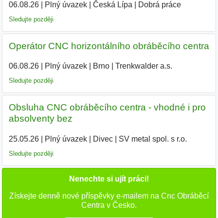
06.08.26
|
Plný úvazek
|
Česká Lípa
|
Dobrá práce
Sledujte později
Operátor CNC horizontálního obráběcího centra
06.08.26
|
Plný úvazek
|
Brno
|
Trenkwalder a.s.
|
Sledujte později
Obsluha CNC obráběcího centra - vhodné i pro
absolventy bez
25.05.26
|
Plný úvazek
|
Divec
|
SV metal spol. s r.o.
|
Sledujte později
Nenechte si ujít práci!
Získejte denně nové příspěvky e-mailem na Cnc Obráběcí
Centra v Česko.