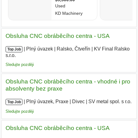
Obsluha CNC obráběcího centra - USA
|
|
Plný úvazek
|
Ralsko, Čtveřín
|
KV Final Ralsko
Top Job
s.r.o.
|
Sledujte později
Obsluha CNC obráběcího centra - vhodné i pro
absolventy bez praxe
|
|
Plný úvazek, Praxe
|
Divec
|
SV metal spol. s r.o.
|
Top Job
Sledujte později
Obsluha CNC obráběcího centra - USA