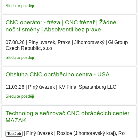
Sledujte později
CNC operátor - fréza | CNC frézař | Žádné
noční směny | Absolventii bez praxe
07.08.26
|
Plný úvazek, Praxe
|
Jihomoravský
|
Gi Group
Czech Republic, s.r.o
Sledujte později
Obsluha CNC obráběcího centra - USA
11.03.26
|
Plný úvazek
|
KV Final Spartanburg LLC
|
Sledujte později
Technolog a seřizovač CNC obráběcích center
MAZAK
|
|
Plný úvazek
|
Rosice (Jihomoravský kraj), Ro
|
Top Job