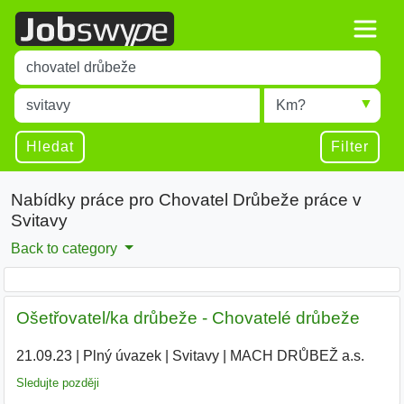
Title
Type 1 or more characters for results.
Místo
Radius
Type 1 or more characters for results.
Hledat
Filter
Nabídky práce pro Chovatel Drůbeže práce v
Svitavy
Back to category
Ošetřovatel/ka drůbeže - Chovatelé drůbeže
21.09.23
|
Plný úvazek
|
Svitavy
|
MACH DRŮBEŽ a.s.
|
Sledujte později