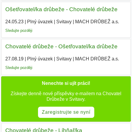
Ošetřovatel/ka drůbeže - Chovatelé drůbeže
24.05.23
|
Plný úvazek
|
Svitavy
|
MACH DRŮBEŽ a.s.
|
Sledujte později
Chovatelé drůbeže - Ošetřovatel/ka drůbeže
27.08.19
|
Plný úvazek
|
Svitavy
|
MACH DRŮBEŽ a.s.
|
Sledujte později
Nenechte si ujít práci!
Získejte denně nové příspěvky e-mailem na Chovatel
Drůbeže v Svitavy.
Zaregistrujte se nyní
Chovatelé drůbeže - Líhňař/ka