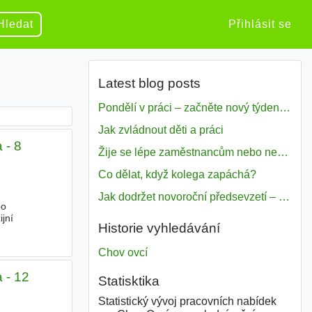
Hledat
Přihlásit se
Latest blog posts
Pondělí v práci – začněte nový týden s motivací
Jak zvládnout děti a práci
 - 8
Žije se lépe zaměstnancům nebo nezavislým pracovníkům
Co dělat, když kolega zapáchá?
Jak dodržet novoroční předsevzetí – naše tipy pro dobrý začátek roku 2018
bo
jní
Historie vyhledávání
Chov ovcí
 - 12
Statisktika
Statistický vývoj pracovních nabídek