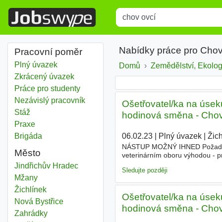
Title
Type 1 or more characters for r
Nabídky práce pro Chov
Pracovní poměr
Plný úvazek
Domů
Zemědělství, Ekologi
Zkrácený úvazek
Práce pro studenty
Nezávislý pracovník
Ošetřovatel/ka na úsek
Stáž
hodinová směna - Chova
Praxe
Brigáda
06.02.23
|
Plný úvazek
|
Žich
NÁSTUP MOŽNÝ IHNED Požadujem
Město
veterinárním oboru výhodou - pr
připojištění, příspěvek na oběd
Chov ovcí
Jindřichův Hradec
Sledujte později
Chov ovcí
Mžany
Chov ovcí
Žichlínek
Ošetřovatel/ka na úsek
Chov ovcí
Nová Bystřice
hodinová směna - Chova
Chov ovcí
Zahrádky