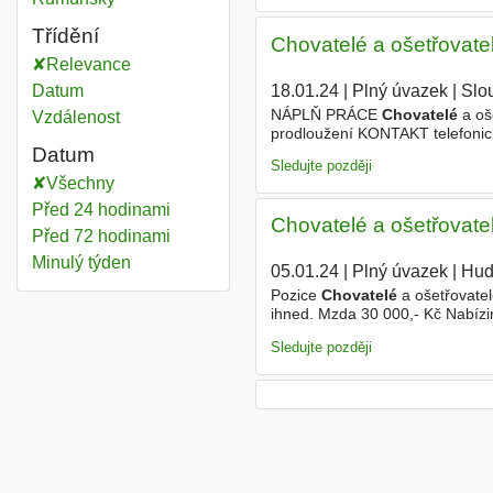
Třídění
Chovatelé a ošetřovatel
Relevance
18.01.24
|
Plný úvazek
|
Slo
Datum
NÁPLŇ PRÁCE
Chovatelé
a oš
Vzdálenost
prodloužení KONTAKT telefonic
Datum
Sledujte později
Všechny
Před 24 hodinami
Chovatelé a ošetřovatel
Před 72 hodinami
Minulý týden
05.01.24
|
Plný úvazek
|
Hud
Pozice
Chovatelé
a ošetřovatel
ihned. Mzda 30 000,- Kč Nabízi
AGROSPOL, výrobní obchodní dr
Sledujte později