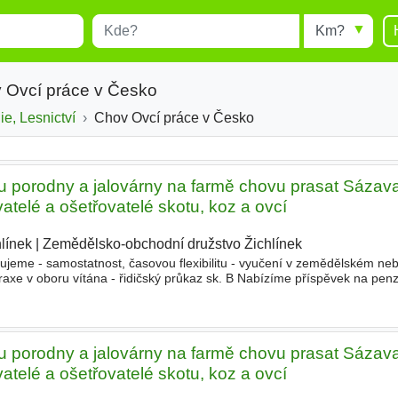
Místo
Radius
esults.
Type 1 or more characters for
results.
 Ovcí práce v Česko
e, Lesnictví
Chov Ovcí práce v Česko
u porodny a jalovárny na farmě chovu prasat Sázava
telé a ošetřovatelé skotu, koz a ovcí
línek
|
Zemědělsko-obchodní družstvo Žichlínek
|
e - samostatnost, časovou flexibilitu - vyučení v zemědělském ne
axe v oboru vítána - řidičský průkaz sk. B Nabízíme příspěvek na penzi
y, Benefit Plus, prémie Pracovní poměr na dobu určitou s možností p
u porodny a jalovárny na farmě chovu prasat Sázava
telé a ošetřovatelé skotu, koz a ovcí