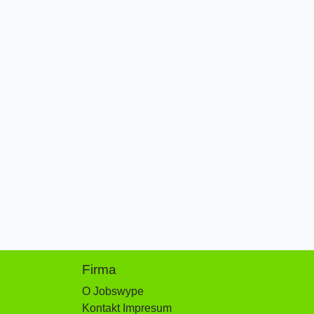
Firma
O Jobswype
Kontakt Impresum