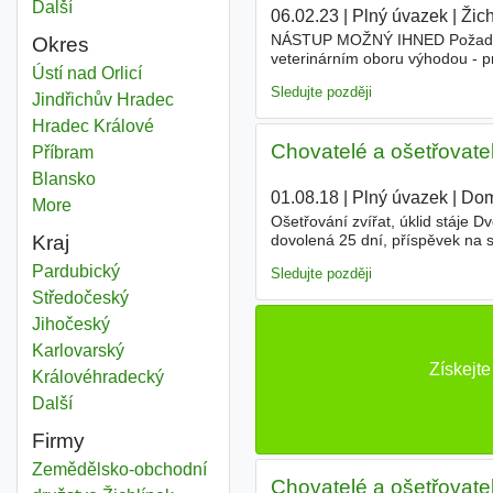
Další
města
06.02.23
|
Plný úvazek
|
Žich
NÁSTUP MOŽNÝ IHNED Požadujem
Okres
veterinárním oboru výhodou - pr
Chov ovcí
Ústí nad Orlicí
Okres
připojištění, příspěvek na oběd
Sledujte později
Chov ovcí
Jindřichův Hradec
Okres
Chov ovcí
Hradec Králové
Okres
Chovatelé a ošetřovatel
Chov ovcí
Příbram
Okres
Chov ovcí
Blansko
Okres
01.08.18
|
Plný úvazek
|
Dom
More
districts
Ošetřování zvířat, úklid stáje
Kraj
dovolená 25 dní, příspěvek na s
(7,00 -15,30 hod.) kontakt
Chov ovcí
Pardubický
Kraj
Sledujte později
Chov ovcí
Středočeský
Kraj
Chov ovcí
Jihočeský
Kraj
Chov ovcí
Karlovarský
Kraj
Získejt
Chov ovcí
Královéhradecký
Kraj
Další
kraj
Firmy
Zemědělsko-obchodní
Chovatelé a ošetřovate