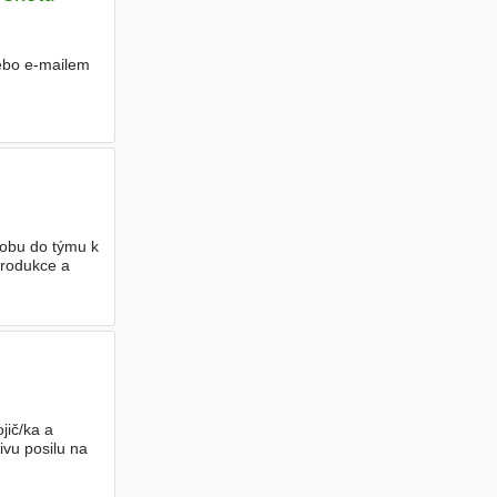
nebo e-mailem
obu do týmu k
rodukce a
jič/ka a
ivu posilu na