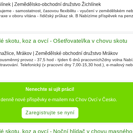
línek
|
Zemědělsko-obchodní družstvo Žichlínek
|
e - samostatnost, časovou flexibilitu - vyučení v zemědělském ne
axe v oboru vítána - řidičský průkaz sk. B Nabízíme příspěvek na penzi
y, Benefit Plus, prémie Pracovní poměr na dobu určitou s možností p
é skotu, koz a ovcí - Ošetřovatel/ka v chovu skotu
ažlice, Mrákov
|
Zemědělské obchodní družstvo Mrákov
|
 Dvousměnný provoz - 37,5 hod - týden 6 dnů pracovních2dny volna Nab
travování. Telefonický (v pracovní dny 7,00-15,30 hod.), e-mailový ne
Nenechte si ujít práci!
e denně nové příspěvky e-mailem na Chov Ovcí v Česko.
Zaregistrujte se nyní
lé skotu, koz a ovcí - Noční hlídač v chovu masného