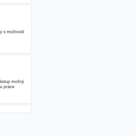
y s možností
Nástup možný
nu práce