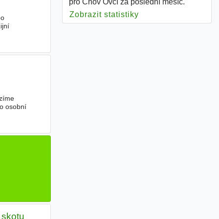
pro Chov Ovcí za poslední měsíc.
Zobrazit statistiky
pro Chov Ovcí
bo
jní
ízíme
bo osobní
 skotu