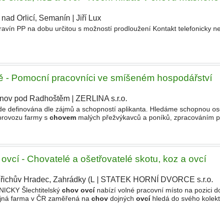
 nad Orlicí, Semanín
|
Jiří Lux
|
avín PP na dobu určitou s možností prodloužení Kontakt telefonicky 
ě - Pomocní pracovníci ve smíšeném hospodářství
nov pod Radhoštěm
|
ZERLINA s.r.o.
|
definována dle zájmů a schopností aplikanta. Hledáme schopnou os
provozu farmy s
chovem
malých přežvýkavců a poníků, zpracováním p
cca 40 koz, 40
ovcí
, a 9 poníků a obhospodařuje 40 ha. Nabízené
 ovcí - Chovatelé a ošetřovatelé skotu, koz a ovcí
dřichův Hradec, Zahrádky (L
|
STATEK HORNÍ DVORCE s.r.o.
|
CKY Šlechtitelský
chov ovcí
nabízí volné pracovní místo na pozici do
dojná farma v ČR zaměřená na
chov
dojných
ovcí
hledá do svého kolekt
Náplň práce - dojení
ovcí
- odchov plemenných