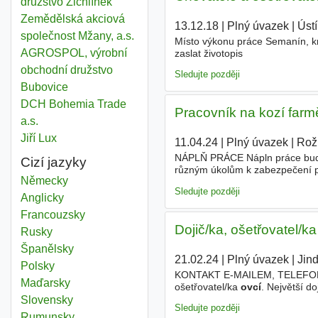
družstvo Žichlínek
Zemědělská akciová
13.12.18
|
Plný úvazek
|
Ústí
společnost Mžany, a.s.
Místo výkonu práce Semanín, kr
AGROSPOL, výrobní
zaslat životopis
obchodní družstvo
Sledujte později
Bubovice
DCH Bohemia Trade
Pracovník na kozí farm
a.s.
Jiří Lux
11.04.24
|
Plný úvazek
|
Rož
NÁPLŇ PRÁCE Nápln práce bude 
Cizí jazyky
různým úkolům k zabezpečení 
Německy
prodejem ze dvora. Farma má 
Sledujte později
Anglicky
Francouzsky
Dojič/ka, ošetřovatel/ka
Rusky
Španělsky
21.02.24
|
Plný úvazek
|
Jin
Polsky
KONTAKT E-MAILEM, TELEFONI
Maďarsky
ošetřovatel/ka
ovcí
. Největší 
pozici - dojič a ošetřovatel
ovcí
Slovensky
Sledujte později
Rumunsky