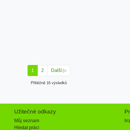
1
2
Další ▷
Přibližně 16 výsledků
Užitečné odkazy
P
Můj seznam
In
Hledat práci