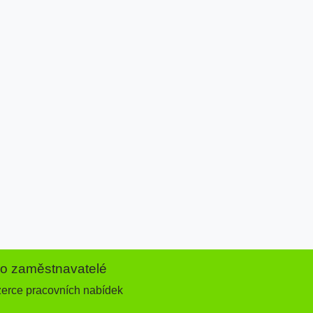
ro zaměstnavatelé
zerce pracovních nabídek