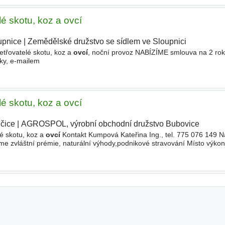
é skotu, koz a ovcí
upnice
|
Zemědělské družstvo se sídlem ve Sloupnici
|
etřovatelé skotu, koz a
ovcí
, noční provoz NABÍZÍME smlouva na 2 rok
ky, e-mailem
é skotu, koz a ovcí
čice
|
AGROSPOL, výrobní obchodní družstvo Bubovice
|
é skotu, koz a
ovcí
Kontakt Kumpová Kateřina Ing., tel. 775 076 149 
me zvláštní prémie, naturální výhody,podnikové stravování Místo výko
užstvo Bubovice, provozovna Hudčice č.p. 115