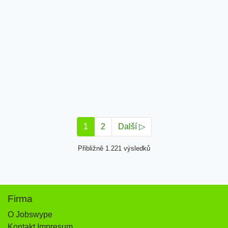
1
2
Další ▷
Přibližně 1.221 výsledků
Firma
O Jobswype
Kontakt Impresum