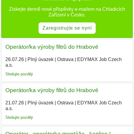
Získejte denně nové příspěvky e-mailem na Chladicích
Zařízení v Česko.
Zaregistrujte se nyní
Operátor/ka výroby filtrů do Hrabové
26.07.26
|
Plný úvazek
|
Ostrava
|
EDYMAX Job Czech
a.s.
Sledujte později
Operátor/ka výroby filtrů do Hrabové
21.07.26
|
Plný úvazek
|
Ostrava
|
EDYMAX Job Czech
a.s.
|
Sledujte později
Operátor - operátorka montáže - kaplice |