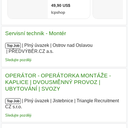
Servisní technik - Montér
|
|
Plný úvazek
|
Ostrov nad Oslavou
|
Top Job
PŘEDVÝBĚR.CZ a.s.
|
Sledujte později
OPERÁTOR - OPERÁTORKA MONTÁŽE -
KAPLICE | DVOUSMĚNNÝ PROVOZ |
UBYTOVÁNÍ | SVOZY
|
|
Plný úvazek
|
Jistebnice
|
Triangle Recruitment
Top Job
CZ s.r.o.
|
Sledujte později