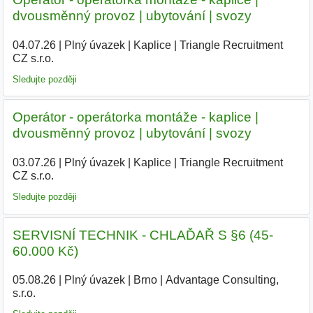
dvousměnný provoz | ubytování | svozy
04.07.26
|
Plný úvazek
|
Kaplice
|
Triangle Recruitment
CZ s.r.o.
Sledujte později
Operátor - operátorka montáže - kaplice |
dvousměnný provoz | ubytování | svozy
03.07.26
|
Plný úvazek
|
Kaplice
|
Triangle Recruitment
CZ s.r.o.
|
Sledujte později
SERVISNÍ TECHNIK - CHLAĎAŘ S §6 (45-
60.000 Kč)
05.08.26
|
Plný úvazek
|
Brno
|
Advantage Consulting,
s.r.o.
|