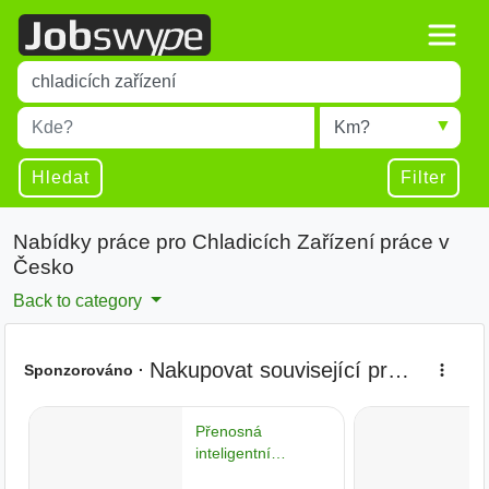
Title
Type 1 or more characters for results.
Místo
Radius
Type 1 or more characters for results.
Hledat
Filter
Nabídky práce pro Chladicích Zařízení práce v
Česko
Back to category