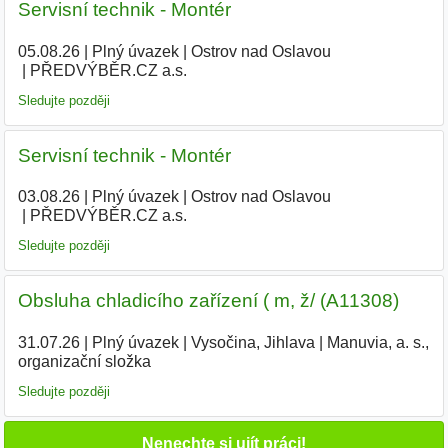
Servisní technik - Montér
05.08.26
|
Plný úvazek
|
Ostrov nad Oslavou
|
PŘEDVÝBĚR.CZ a.s.
Sledujte později
Servisní technik - Montér
03.08.26
|
Plný úvazek
|
Ostrov nad Oslavou
|
PŘEDVÝBĚR.CZ a.s.
|
Sledujte později
Obsluha chladicího zařízení ( m, ž/ (A11308)
31.07.26
|
Plný úvazek
|
Vysočina, Jihlava
|
Manuvia, a. s.,
organizační složka
Sledujte později
Nenechte si ujít práci!