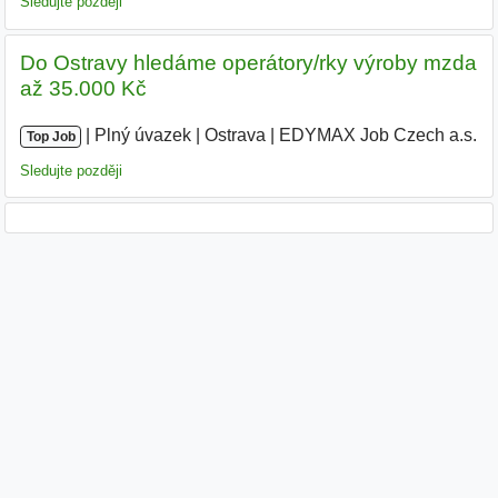
Sledujte později
Do Ostravy hledáme operátory/rky výroby mzda
až 35.000 Kč
|
|
Plný úvazek
|
Ostrava
|
EDYMAX Job Czech a.s.
|
Top Job
Sledujte později