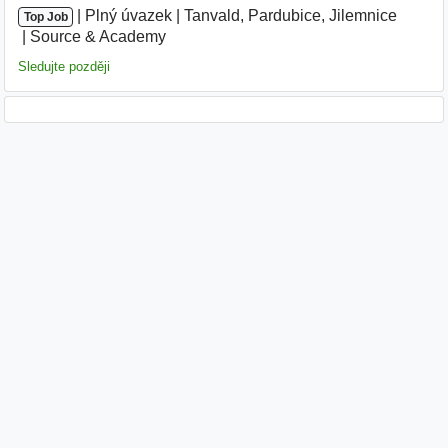
|
|
Plný úvazek
|
Tanvald, Pardubice, Jilemnice
|
Top Job
Source & Academy
|
Sledujte později