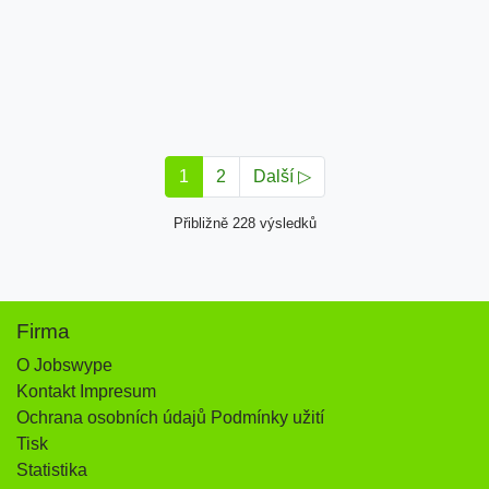
1
2
Další ▷
Přibližně 228 výsledků
Firma
O Jobswype
Kontakt Impresum
Ochrana osobních údajů Podmínky užití
Tisk
Statistika