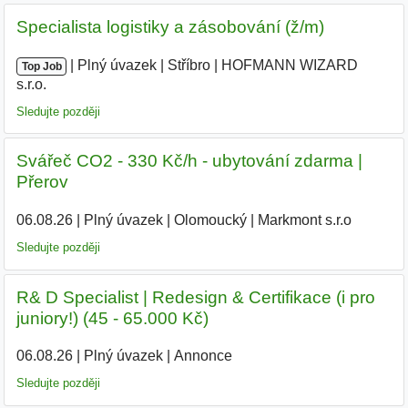
Specialista logistiky a zásobování (ž/m)
|
|
Plný úvazek
|
Stříbro
|
HOFMANN WIZARD
Top Job
s.r.o.
Sledujte později
Svářeč CO2 - 330 Kč/h - ubytování zdarma |
Přerov
06.08.26
|
Plný úvazek
|
Olomoucký
|
Markmont s.r.o
Sledujte později
R& D Specialist | Redesign & Certifikace (i pro
juniory!) (45 - 65.000 Kč)
06.08.26
|
Plný úvazek
|
Annonce
Sledujte později