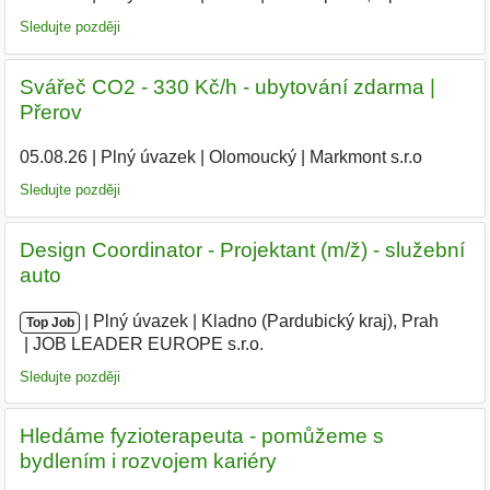
Sledujte později
Svářeč CO2 - 330 Kč/h - ubytování zdarma |
Přerov
05.08.26
|
Plný úvazek
|
Olomoucký
|
Markmont s.r.o
Sledujte později
Design Coordinator - Projektant (m/ž) - služební
auto
|
|
Plný úvazek
|
Kladno (Pardubický kraj), Prah
|
Top Job
JOB LEADER EUROPE s.r.o.
|
Sledujte později
Hledáme fyzioterapeuta - pomůžeme s
bydlením i rozvojem kariéry