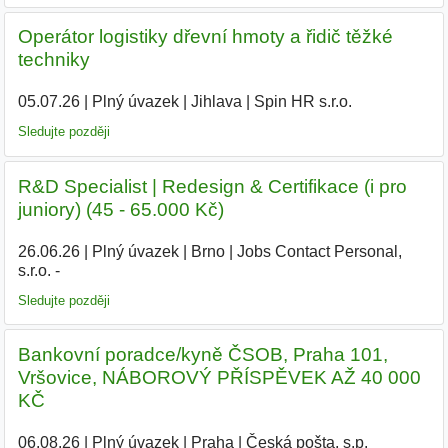
Operátor logistiky dřevní hmoty a řidič těžké
techniky
05.07.26
|
Plný úvazek
|
Jihlava
|
Spin HR s.r.o.
Sledujte později
R&D Specialist | Redesign & Certifikace (i pro
juniory) (45 - 65.000 Kč)
26.06.26
|
Plný úvazek
|
Brno
|
Jobs Contact Personal,
s.r.o. -
Sledujte později
Bankovní poradce/kyně ČSOB, Praha 101,
Vršovice, NÁBOROVÝ PŘÍSPĚVEK AŽ 40 000
KČ
06.08.26
|
Plný úvazek
|
Praha
|
Česká pošta, s.p.