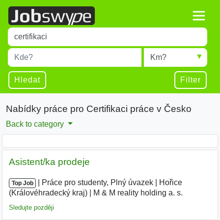
Title
Type 1 or more characters for results.
Místo
Radius
Type 1 or more characters for results.
Hledat
Filter
Nabídky práce pro Certifikaci práce v Česko
Back to category
Asistent/ka prodeje
|
|
Práce pro studenty, Plný úvazek
|
Hořice
Top Job
(Královéhradecký kraj)
|
M & M reality holding a. s.
|
Sledujte později